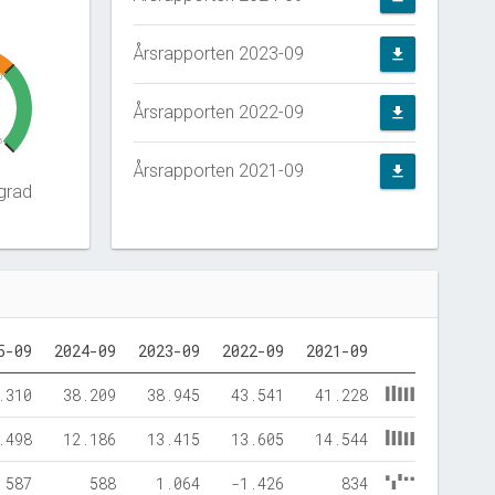
Årsrapporten 2023-09
file_download
0
Årsrapporten 2022-09
file_download
5
Årsrapporten 2021-09
file_download
grad
5-09
2024-09
2023-09
2022-09
2021-09
.310
38.209
38.945
43.541
41.228
.498
12.186
13.415
13.605
14.544
587
588
1.064
-1.426
834