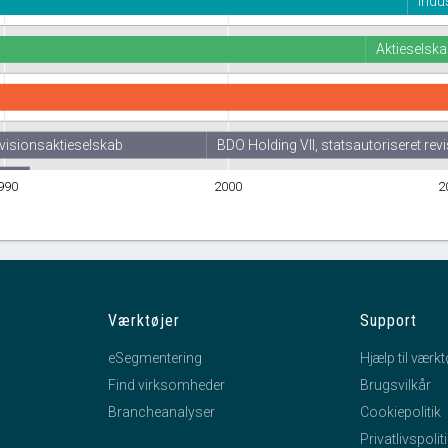
Indus
Aktieselsk
evisionsaktieselskab
BDO Holding VII, statsautoriseret rev
BDO Holding VII, statsautoriseret revisionsaktieselskab
990
2000
2
Værktøjer
Support
eSegmentering
Hjælp til værkt
Find virksomheder
Brugsvilkår
Brancheanalyser
Cookiepolitik
Privatlivspolit