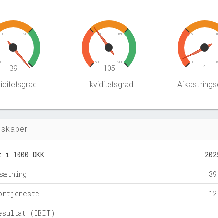
10
20
100
150
5
1
0
30
50
200
0
1
39
105
1
iditetsgrad
Likviditetsgrad
Afkastnings
nskaber
t i 1000 DKK
202
sætning
39
ortjeneste
12
esultat (EBIT)