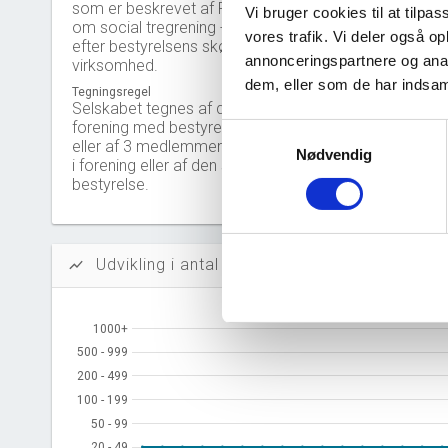
Solidit
som er beskrevet af Rudolf Steiner
Vi bruger cookies til at tilpas
om social tregrening - og anden
vores trafik. Vi deler også 
Likvidi
efter bestyrelsens skøn beslægtet
annonceringspartnere og anal
virksomhed.
Afkastn
dem, eller som de har indsaml
Tegningsregel
Selskabet tegnes af direktionen i
Oversku
forening med bestyrelsesformanden
Samtykkevalg
eller af 3 medlemmer af bestyrelsen
Nødvendig
i forening eller af den samlede
Tal fra erh
bestyrelse.
årsrapporte
Udvikling i antal ansatte
show_chart
1000+
1000+
500 - 999
500 - 999
200 - 499
200 - 499
100 - 199
100 - 199
50 - 99
50 - 99
20 - 49
20 - 49