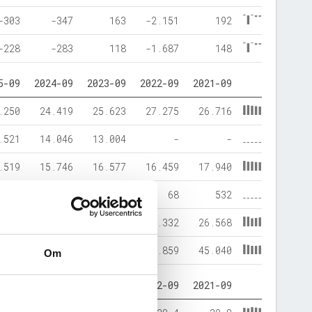
-303
-347
163
-2.151
192
-228
-283
118
-1.687
148
5-09
2024-09
2023-09
2022-09
2021-09
.250
24.419
25.623
27.275
26.716
.521
14.046
13.004
-
-
.519
15.746
16.577
16.459
17.940
-
-
113
68
532
.252
22.719
21.937
26.332
26.568
.771
38.465
38.627
42.859
45.040
Om
5-09
2024-09
2023-09
2022-09
2021-09