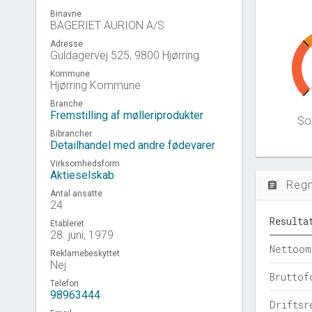
Binavne
BAGERIET AURION A/S
Adresse
Guldagervej 525, 9800 Hjørring
Kommune
Hjørring Kommune
Branche
Fremstilling af mølleriprodukter
Sol
Bibrancher
Detailhandel med andre fødevarer
Virksomhedsform
Aktieselskab
Reg
assignment
Antal ansatte
24
Resulta
Etableret
28. juni, 1979
Nettoom
Reklamebeskyttet
Nej
Bruttof
Telefon
98963444
Driftsr