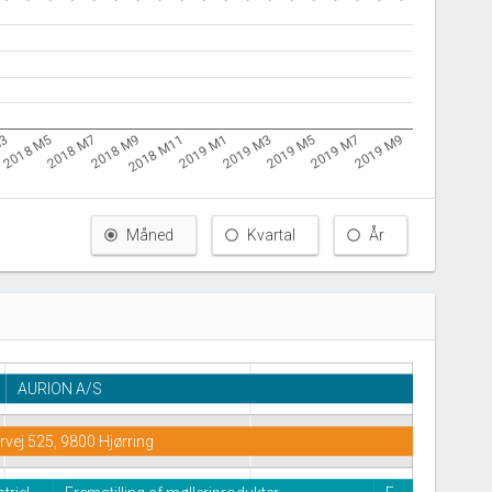
M3
2018 M11
2019 M7
2018 M9
2019 M5
2018 M7
2019 M3
2018 M5
2019 M1
2019 M9
Måned
Kvartal
År
AURION A/S
vej 525, 9800 Hjørring