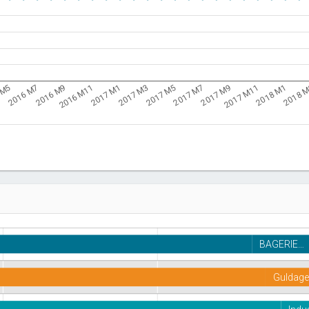
2016 M11
2017 M7
2018 
2016 M9
2017 M5
2018 M1
2016 M7
2017 M3
2017 M11
 M5
2017 M1
2017 M9
BAGERIE…
Guldager