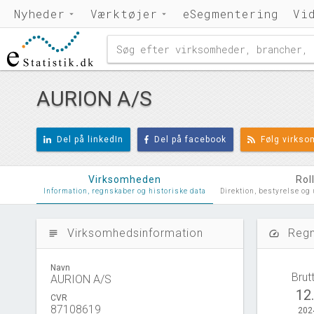
Nyheder
Værktøjer
eSegmentering
Vi
AURION A/S
Del på linkedIn
Del på facebook
Følg virks
Virksomheden
Rol
Information, regnskaber og historiske data
Direktion, bestyrelse og
Virksomhedsinformation
Regn
subject
speed
Navn
Brut
AURION A/S
12
CVR
87108619
202