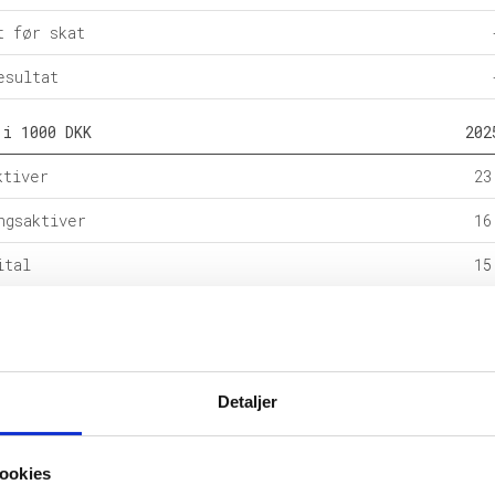
t før skat
esultat
 i 1000 DKK
202
ktiver
23
ngsaktiver
16
ital
15
e forpligtelser
rpligtelser
24
alance
39
Detaljer
l i %
202
ookies