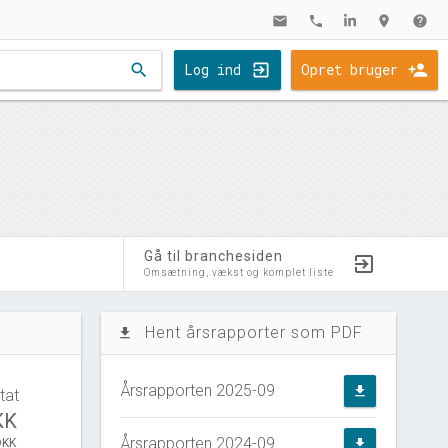
mail
phone
location_on
help
search
Log ind
Opret bruger
Gå til branchesiden
Omsætning, vækst og komplet liste
Hent årsrapporter som PDF
file_download
Årsrapporten 2025-09
file_download
tat
KK
Årsrapporten 2024-09
DKK
file_download