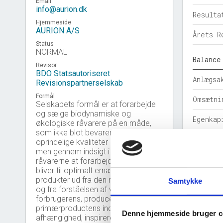
Email
info@aurion.dk
Resulta
Hjemmeside
AURION A/S
Årets R
Status
NORMAL
Balance
Revisor
BDO Statsautoriseret
Anlægsa
Revisionspartnerselskab
Formål
Omsætni
Selskabets formål er at forarbejde
og sælge biodynamiske og
Egenkap
økologiske råvarere på en måde,
som ikke blot bevarer disse
Hensatt
oprindelige kvaliteter bedst muligt,
men gennem indsigt i håndtering af
Gældsfo
råvarerne at forarbejde dem, så de
bliver til optimalt ernæringsrigtige
Årets b
produkter ud fra den nyeste viden
Samtykke
og fra forståelsen af vigtigheden af
forbrugerens, producentens og
Nøgleta
primærproductens indbyrdes
Denne hjemmeside bruger c
afhængighed, inspireret af tanker