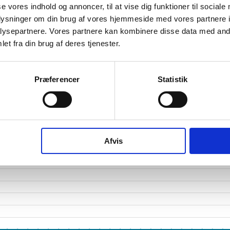
etsgrad
se vores indhold og annoncer, til at vise dig funktioner til sociale
oplysninger om din brug af vores hjemmeside med vores partnere i
tetsgrad
1
ysepartnere. Vores partnere kan kombinere disse data med andr
ingsgrad
et fra din brug af deres tjenester.
dsgrad
Præferencer
Statistik
vervsstyrelsens regnskabs-API. eStatistik henviser til Erhvervsstyrelsen ved eventuelle 
rne i PDF.
Afvis