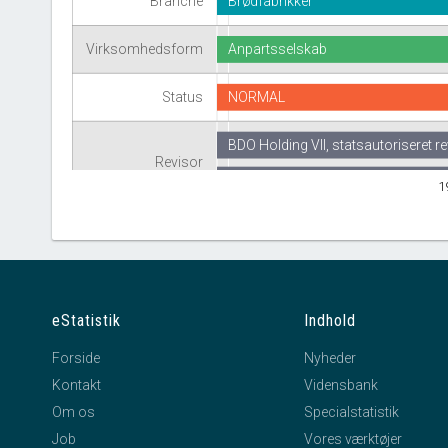
Branche
Brødfabrikker
Virksomhedsform
Anpartsselskab
Status
NORMAL
BDO Holding VII, statsautoriseret r
Revisor
1
eStatistik
Indhold
Forside
Nyheder
Kontakt
Vidensbank
Om os
Specialstatistik
Job
Vores værktøjer