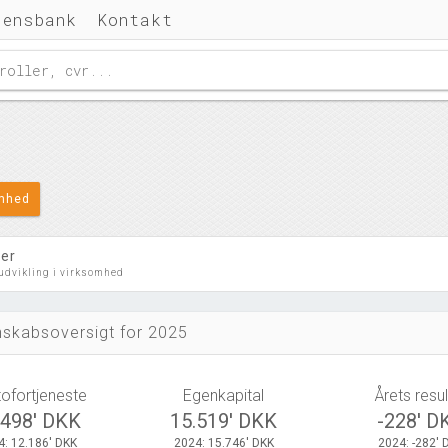
densbank
Kontakt
omhed
ler
 udvikling i virksomhed
skabsoversigt for 2025
tofortjeneste
Egenkapital
Årets resul
.498' DKK
15.519' DKK
-228' D
4: 12.186' DKK
2024: 15.746' DKK
2024: -282' 