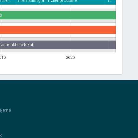
triel…
Fremstilling af mølleriprodukter
F..
ab
isionsaktieselskab
010
2020
øjerne
ik