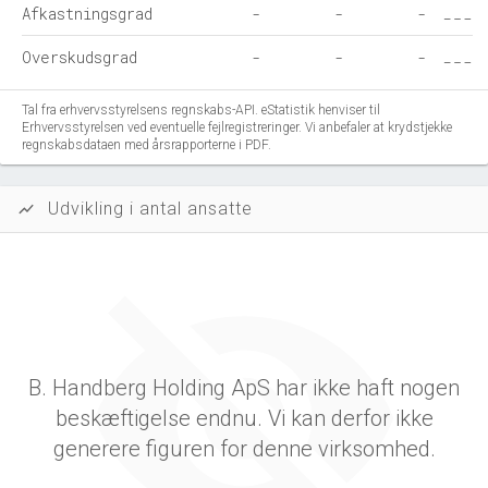
Afkastningsgrad
-
-
-
Overskudsgrad
-
-
-
Tal fra erhvervsstyrelsens regnskabs-API. eStatistik henviser til
Erhvervsstyrelsen ved eventuelle fejlregistreringer. Vi anbefaler at krydstjekke
regnskabsdataen med årsrapporterne i PDF.
Udvikling i antal ansatte
show_chart
B. Handberg Holding ApS har ikke haft nogen
beskæftigelse endnu. Vi kan derfor ikke
generere figuren for denne virksomhed.