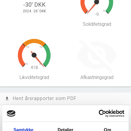
-30' DKK
2024: -26' DKK
0
30
-9
Soliditetsgrad
100
150
50
200
418
Likviditetsgrad
Afkastningsgrad
Hent årsrapporter som PDF
file_download
Årsrapporten 2025-12
file_download
Samtykke
Detaljer
Om
Årsrapporten 2024-12