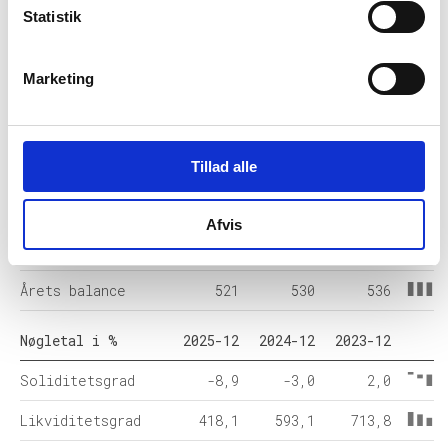
Statistik
Balance i 1000 DKK
2025-12
2024-12
2023-12
Anlægsaktiver
500
500
500
Marketing
Omsætningsaktiver
21
30
36
Egenkapital
-47
-16
11
Tillad alle
Hensatte
-
-
-
forpligtelser
Afvis
Gældsforpligtelser
567
546
525
Årets balance
521
530
536
Nøgletal i %
2025-12
2024-12
2023-12
Soliditetsgrad
-8,9
-3,0
2,0
Likviditetsgrad
418,1
593,1
713,8