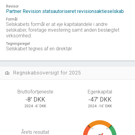
Revisor
Partner Revision statsautoriseret revisionsaktieselskab
Formål
Selskabets formål er at eje kapitalandele i andre
selskaber, foretage investering samt anden beslægtet
virksomhed.
Tegningsregel
Selskabet tegnes af en direktør.
Regnskabsoversigt for 2025
speed
Bruttofortjeneste
Egenkapital
-8' DKK
-47' DKK
2024: -6' DKK
2024: -16' DKK
10
20
Årets resultat