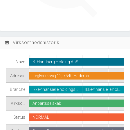
Virksomhedshistorik
event_note
Navn
B. Handberg Holding ApS
Adresse
Teglværksvej 12, 7540 Haderup
Branche
Ikke-finansielle holdings…
Ikke-finansielle hol…
Virkso…
Anpartsselskab
Status
NORMAL