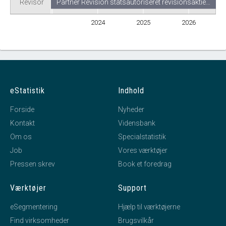
Revisor
Partner Revision statsautoriseret revisionsaktie…
2024
2025
2026
eStatistik
Indhold
Forside
Nyheder
Kontakt
Vidensbank
Om os
Specialstatistik
Job
Vores værktøjer
Pressen skrev
Book et foredrag
Værktøjer
Support
eSegmentering
Hjælp til værktøjerne
Find virksomheder
Brugsvilkår