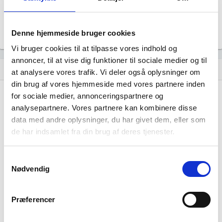
file_download
Årsrapporten 2023-12
file_download
Denne hjemmeside bruger cookies
Vi bruger cookies til at tilpasse vores indhold og
annoncer, til at vise dig funktioner til sociale medier og til
Regnskaber
assignment
at analysere vores trafik. Vi deler også oplysninger om
din brug af vores hjemmeside med vores partnere inden
Resultat i 1000
for sociale medier, annonceringspartnere og
2025-12
2024-12
2023-12
DKK
analysepartnere. Vores partnere kan kombinere disse
data med andre oplysninger, du har givet dem, eller som
Nettoomsætning
-
-
-
de har indsamlet fra din brug af deres tjenester.
Bruttofortjeneste
-8
-7
-9
Samtykkevalg
Driftsresultat
-
-
-
Nødvendig
(EBIT)
Resultat før skat
-30
-27
-29
Præferencer
Årets Resultat
-30
-27
-29