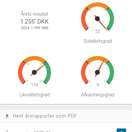
10
20
Årets resultat
1.255' DKK
2024: 1.709' DKK
0
30
52
Soliditetsgrad
100
150
5
10
50
200
0
15
154
9
Likviditetsgrad
Afkastningsgrad
Hent årsrapporter som PDF
file_download