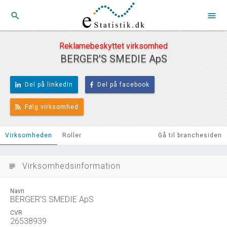
search
menu
Reklamebeskyttet virksomhed
BERGER'S SMEDIE ApS
Del på linkedIn
Del på facebook
Følg virksomhed
Virksomheden
Roller
Gå til branchesiden
Virksomhedsinformation
subject
Navn
BERGER'S SMEDIE ApS
CVR
26538939