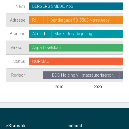
Navn
BERGERS SMEDIE ApS
Adresse
Ri…
Søndergade 58, 5580 Nørre Aaby
Branche
Almind…
Maskinforarbejdning
Virkso…
Anpartsselskab
Status
NORMAL
Revisor
BDO Holding VII, statsautoriseret r…
2010
2020
eStatistik
Indhold