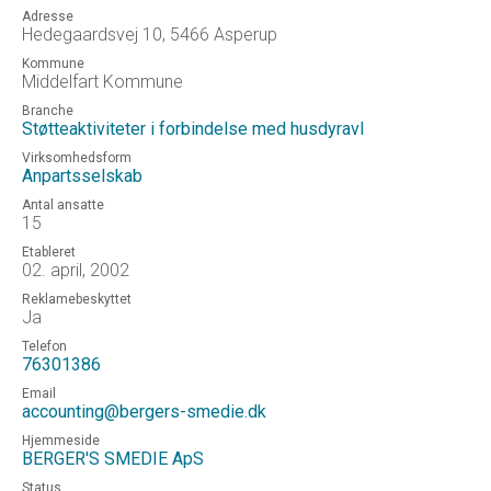
Adresse
Hedegaardsvej 10, 5466 Asperup
Kommune
Middelfart Kommune
Branche
Støtteaktiviteter i forbindelse med husdyravl
Virksomhedsform
Anpartsselskab
Antal ansatte
15
Etableret
02. april, 2002
Reklamebeskyttet
Ja
Telefon
76301386
Email
accounting@bergers-smedie.dk
Hjemmeside
BERGER'S SMEDIE ApS
Status