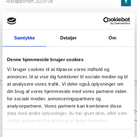
Årsrapporten 2025-06
file_download
Årsrapporten 2024-06
file_download
Årsrapporten 2023-06
file_download
Samtykke
Detaljer
Om
Årsrapporten 2022-06
file_download
Denne hjemmeside bruger cookies
Årsrapporten 2021-06
file_download
Vi bruger cookies til at tilpasse vores indhold og
annoncer, til at vise dig funktioner til sociale medier og til
at analysere vores trafik. Vi deler også oplysninger om
din brug af vores hjemmeside med vores partnere inden
Regnskaber
assignment
for sociale medier, annonceringspartnere og
analysepartnere. Vores partnere kan kombinere disse
Resultat i 1000
2025-06
2024-06
2023-06
2022
data med andre oplysninger, du har givet dem, eller som
DKK
de har indsamlet fra din brug af deres tjenester.
Nettoomsætning
-
-
-