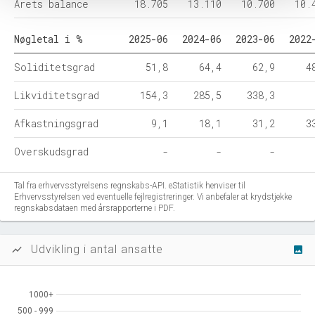
Årets balance
18.705
13.110
10.700
10.
Nøgletal i %
2025-06
2024-06
2023-06
2022
Soliditetsgrad
51,8
64,4
62,9
4
Likviditetsgrad
154,3
285,5
338,3
Afkastningsgrad
9,1
18,1
31,2
3
Overskudsgrad
-
-
-
Tal fra erhvervsstyrelsens regnskabs-API. eStatistik henviser til
Erhvervsstyrelsen ved eventuelle fejlregistreringer. Vi anbefaler at krydstjekke
regnskabsdataen med årsrapporterne i PDF.
Udvikling i antal ansatte
show_chart
image
1000+
1000+
500 - 999
500 - 999