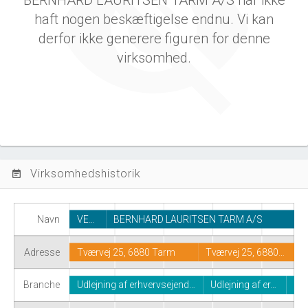
BERNHARD LAURITSEN TARM A/S har ikke
haft nogen beskæftigelse endnu. Vi kan
derfor ikke generere figuren for denne
virksomhed.
Virksomhedshistorik
event_note
Navn
VE…
BERNHARD LAURITSEN TARM A/S
Adresse
Tværvej 25, 6880 Tarm
Tværvej 25, 6880…
Branche
Udlejning af erhvervsejend…
Udlejning af er…