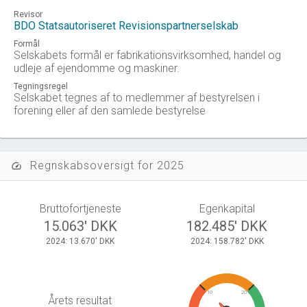
Revisor
BDO Statsautoriseret Revisionspartnerselskab
Formål
Selskabets formål er fabrikationsvirksomhed, handel og
udleje af ejendomme og maskiner.
Tegningsregel
Selskabet tegnes af to medlemmer af bestyrelsen i
forening eller af den samlede bestyrelse
Regnskabsoversigt for 2025
speed
Bruttofortjeneste
Egenkapital
15.063' DKK
182.485' DKK
2024: 13.670' DKK
2024: 158.782' DKK
10
20
Årets resultat