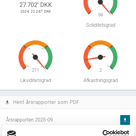
27.702' DKK
2024: 22.247' DKK
0
30
94
Soliditetsgrad
100
150
5
10
50
200
0
15
211
2
Likviditetsgrad
Afkastningsgrad
Hent årsrapporter som PDF
file_download
Årsrapporten 2025-09
file_download
Årsrapporten 2024-09