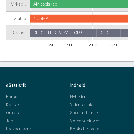
Virkso…
Aktieselskab
Status
NORMAL
Revisor
DELOITTE STATSAUTORISER…
DELOIT…
1990
2000
2010
2020
eStatistik
Indhold
Forside
Nyheder
Kontakt
Vidensbank
Om os
Specialstatistik
Job
Vores værktøjer
Pressen skrev
Book et foredrag