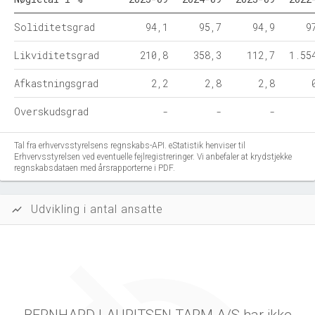
Soliditetsgrad
94,1
95,7
94,9
9
Likviditetsgrad
210,8
358,3
112,7
1.55
Afkastningsgrad
2,2
2,8
2,8
Overskudsgrad
-
-
-
Tal fra erhvervsstyrelsens regnskabs-API. eStatistik henviser til
Erhvervsstyrelsen ved eventuelle fejlregistreringer. Vi anbefaler at krydstjekke
regnskabsdataen med årsrapporterne i PDF.
Udvikling i antal ansatte
show_chart