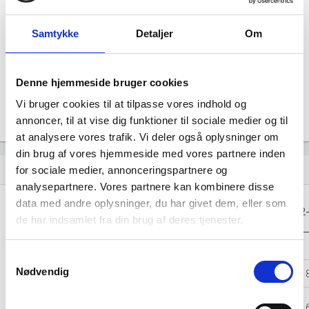
file_download
Samtykke
Detaljer
Om
Årsrapporten 2023-09
file_download
Årsrapporten 2022-09
file_download
Denne hjemmeside bruger cookies
Vi bruger cookies til at tilpasse vores indhold og
Årsrapporten 2021-09
file_download
annoncer, til at vise dig funktioner til sociale medier og til
at analysere vores trafik. Vi deler også oplysninger om
din brug af vores hjemmeside med vores partnere inden
Regnskaber
assignment
for sociale medier, annonceringspartnere og
analysepartnere. Vores partnere kan kombinere disse
data med andre oplysninger, du har givet dem, eller som
Resultat i 1000
2025-09
2024-09
2023-09
2022
DKK
de har indsamlet fra din brug af deres tjenester.
Nettoomsætning
-
-
-
Samtykkevalg
Nødvendig
Bruttofortjeneste
15.063
13.670
11.793
8.
Driftsresultat
4.194
4.641
3.996