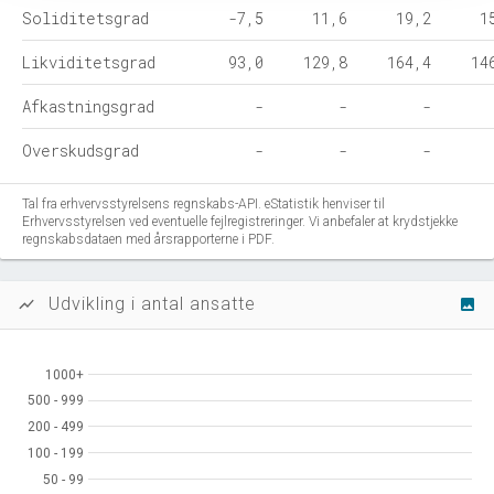
Soliditetsgrad
-7,5
11,6
19,2
1
Likviditetsgrad
93,0
129,8
164,4
14
Afkastningsgrad
-
-
-
Overskudsgrad
-
-
-
Tal fra erhvervsstyrelsens regnskabs-API. eStatistik henviser til
Erhvervsstyrelsen ved eventuelle fejlregistreringer. Vi anbefaler at krydstjekke
regnskabsdataen med årsrapporterne i PDF.
Udvikling i antal ansatte
show_chart
image
1000+
1000+
500 - 999
500 - 999
200 - 499
200 - 499
100 - 199
100 - 199
50 - 99
50 - 99