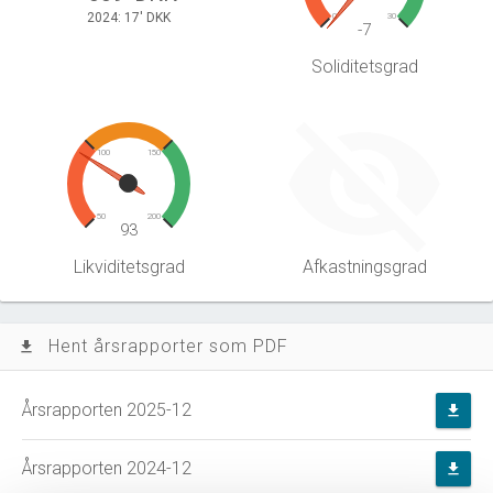
2024: 17' DKK
0
30
-7
Soliditetsgrad
100
150
50
200
93
Likviditetsgrad
Afkastningsgrad
Hent årsrapporter som PDF
file_download
Årsrapporten 2025-12
file_download
Årsrapporten 2024-12
file_download