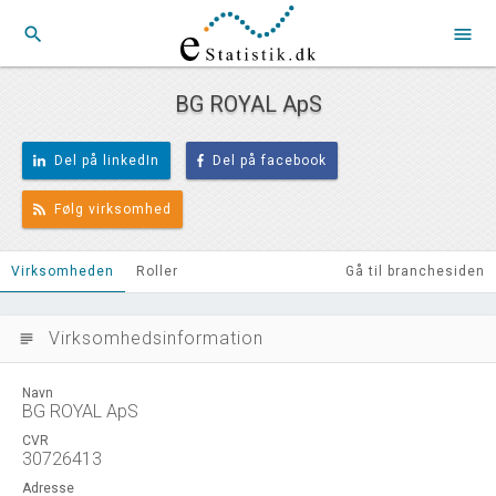
search
menu
BG ROYAL ApS
Del på linkedIn
Del på facebook
Følg virksomhed
Virksomheden
Roller
Gå til branchesiden
Virksomhedsinformation
subject
Navn
BG ROYAL ApS
CVR
30726413
Adresse