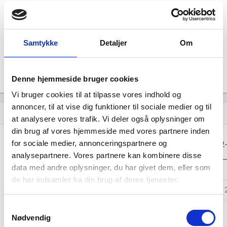
Årsrapporten 2023-12
file_download
Årsrapporten 2022-12
Samtykke
Detaljer
Om
file_download
Årsrapporten 2021-12
file_download
Denne hjemmeside bruger cookies
Vi bruger cookies til at tilpasse vores indhold og
annoncer, til at vise dig funktioner til sociale medier og til
Regnskaber
assignment
at analysere vores trafik. Vi deler også oplysninger om
din brug af vores hjemmeside med vores partnere inden
Resultat i 1000
for sociale medier, annonceringspartnere og
2025-12
2024-12
2023-12
2022
DKK
analysepartnere. Vores partnere kan kombinere disse
data med andre oplysninger, du har givet dem, eller som
Nettoomsætning
-
-
-
de har indsamlet fra din brug af deres tjenester.
Bruttofortjeneste
780
4.368
3.901
4.
Samtykkevalg
Driftsresultat
-
-
-
Nødvendig
(EBIT)