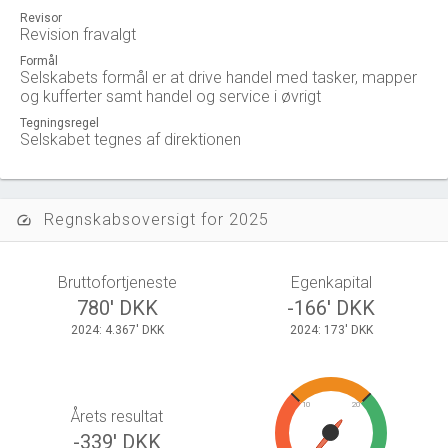
Revisor
Revision fravalgt
Formål
Selskabets formål er at drive handel med tasker, mapper
og kufferter samt handel og service i øvrigt
Tegningsregel
Selskabet tegnes af direktionen
Regnskabsoversigt for 2025
speed
Bruttofortjeneste
Egenkapital
780' DKK
-166' DKK
2024: 4.367' DKK
2024: 173' DKK
10
20
Årets resultat
-339' DKK