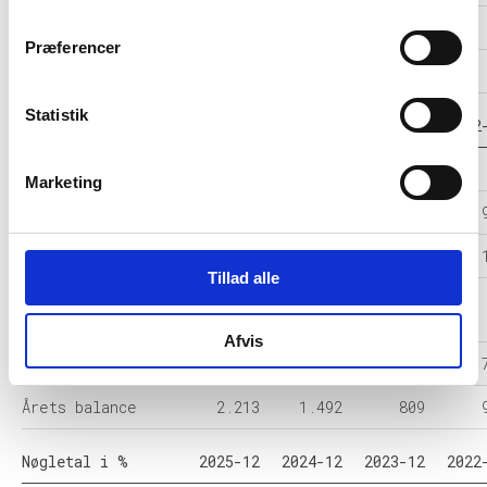
Resultat før skat
-339
27
21
Præferencer
Årets Resultat
-339
18
16
Statistik
Balance i 1000 DKK
2025-12
2024-12
2023-12
2022
Anlægsaktiver
-
-
-
Marketing
Omsætningsaktiver
2.213
1.492
809
Egenkapital
-166
173
156
Tillad alle
Hensatte
-
-
-
forpligtelser
Afvis
Gældsforpligtelser
2.379
1.318
654
Årets balance
2.213
1.492
809
Nøgletal i %
2025-12
2024-12
2023-12
2022