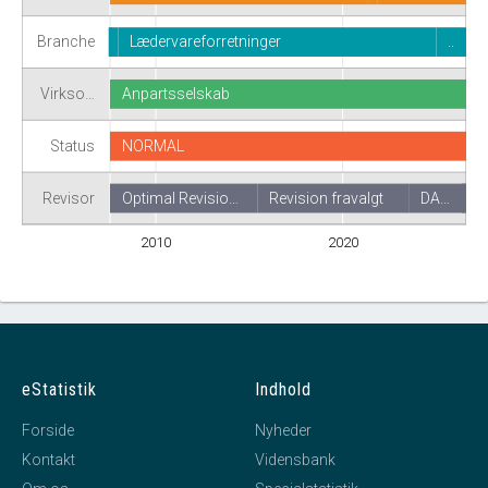
Branche
Lædervareforretninger
..
Virkso…
Anpartsselskab
Status
NORMAL
Revisor
Optimal Revisio…
Revision fravalgt
DA…
2010
2020
eStatistik
Indhold
Forside
Nyheder
Kontakt
Vidensbank