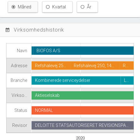
Måned
Kvartal
År
Virksomhedshistorik
event_note
Navn
BIOFOS A/S
Adresse
Refshalevej 25…
Refshalevej 250, 14…
R…
Branche
Kombinerede serviceydelser
L…
Virkso…
Aktieselskab
Status
NORMAL
Revisor
DELOITTE STATSAUTORISERET REVISIONSPA…
2020