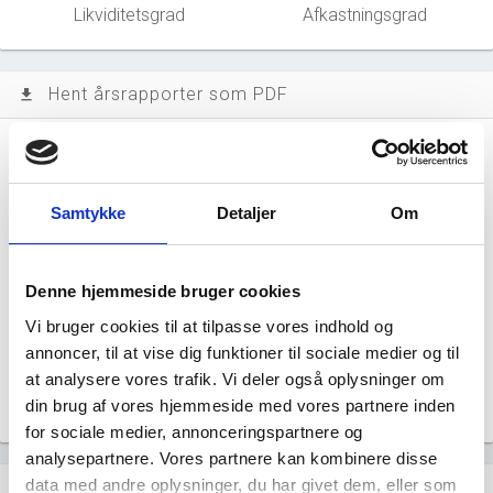
Likviditetsgrad
Afkastningsgrad
Hent årsrapporter som PDF
file_download
Årsrapporten 2025-12
file_download
Samtykke
Detaljer
Om
Årsrapporten 2024-12
file_download
Årsrapporten 2023-12
file_download
Denne hjemmeside bruger cookies
Vi bruger cookies til at tilpasse vores indhold og
Årsrapporten 2022-12
file_download
annoncer, til at vise dig funktioner til sociale medier og til
at analysere vores trafik. Vi deler også oplysninger om
Årsrapporten 2021-12
file_download
din brug af vores hjemmeside med vores partnere inden
for sociale medier, annonceringspartnere og
analysepartnere. Vores partnere kan kombinere disse
data med andre oplysninger, du har givet dem, eller som
Regnskaber
assignment