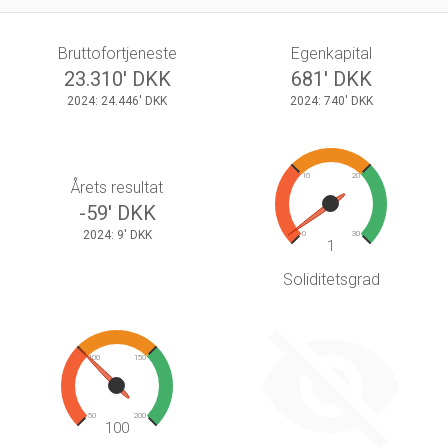
Bruttofortjeneste
Egenkapital
23.310' DKK
681' DKK
2024: 24.446' DKK
2024: 740' DKK
10
20
Årets resultat
-59' DKK
2024: 9' DKK
0
30
1
Soliditetsgrad
100
150
50
200
100