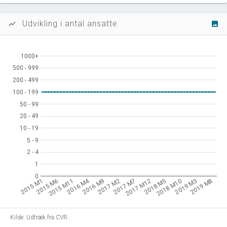
Udvikling i antal ansatte
show_chart
image
1000+
1000+
500 - 999
500 - 999
200 - 499
200 - 499
100 - 199
100 - 199
50 - 99
50 - 99
20 - 49
20 - 49
10 - 19
10 - 19
5 - 9
5 - 9
2 - 4
2 - 4
1
1
0
0
2016 M4
2015 M1
2015 M6
2015 M11
2016 M9
2017 M2
2017 M7
2017 M12
2018 M5
2018 M10
2019 M3
2019 M8
Kilde: Udtræk fra CVR.