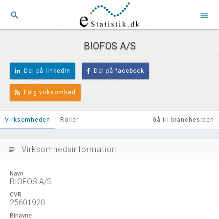
search
menu
BIOFOS A/S
Del på linkedIn
Del på facebook
Følg virksomhed
Virksomheden
Roller
Gå til branchesiden
Virksomhedsinformation
subject
Navn
BIOFOS A/S
CVR
25601920
Binavne