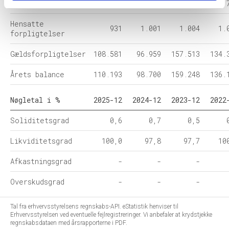
Egenkapital
681
740
731
Hensatte
931
1.001
1.004
1.
forpligtelser
Gældsforpligtelser
108.581
96.959
157.513
134.
Årets balance
110.193
98.700
159.248
136.
Nøgletal i %
2025-12
2024-12
2023-12
2022
Soliditetsgrad
0,6
0,7
0,5
Likviditetsgrad
100,0
97,8
97,7
10
Afkastningsgrad
-
-
-
Overskudsgrad
-
-
-
Tal fra erhvervsstyrelsens regnskabs-API. eStatistik henviser til
Erhvervsstyrelsen ved eventuelle fejlregistreringer. Vi anbefaler at krydstjekke
regnskabsdataen med årsrapporterne i PDF.