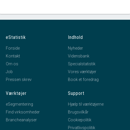
eStatistik
Indhold
Forside
Nyheder
Kontakt
Vidensbank
Om os
Specialstatistik
Job
Vores værktøjer
Pressen skrev
Book et foredrag
Værktøjer
Support
eSegmentering
Hjælp til værktøjerne
Find virksomheder
Brugsvilkår
Brancheanalyser
Cookiepolitik
Privatlivspolitik