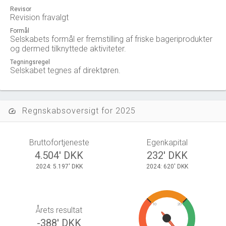
Revisor
Revision fravalgt
Formål
Selskabets formål er fremstilling af friske bageriprodukter
og dermed tilknyttede aktiviteter.
Tegningsregel
Selskabet tegnes af direktøren.
Regnskabsoversigt for 2025
speed
Bruttofortjeneste
Egenkapital
4.504' DKK
232' DKK
2024: 5.197' DKK
2024: 620' DKK
10
20
Årets resultat
-388' DKK