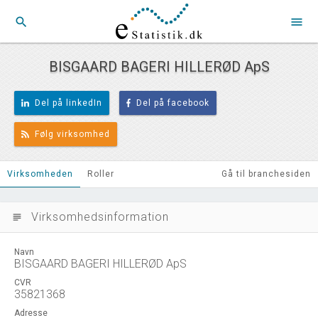
search
menu
BISGAARD BAGERI HILLERØD ApS
Del på linkedIn
Del på facebook
Følg virksomhed
Virksomheden
Roller
Gå til branchesiden
Virksomhedsinformation
subject
Navn
BISGAARD BAGERI HILLERØD ApS
CVR
35821368
Adresse