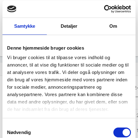
Årsrapporten 2023-12
file_download
Årsrapporten 2022-12
Samtykke
Detaljer
Om
file_download
Årsrapporten 2021-12
file_download
Denne hjemmeside bruger cookies
Vi bruger cookies til at tilpasse vores indhold og
annoncer, til at vise dig funktioner til sociale medier og til
Regnskaber
assignment
at analysere vores trafik. Vi deler også oplysninger om
din brug af vores hjemmeside med vores partnere inden
Resultat i 1000
for sociale medier, annonceringspartnere og
2025-12
2024-12
2023-12
2022
DKK
analysepartnere. Vores partnere kan kombinere disse
data med andre oplysninger, du har givet dem, eller som
Nettoomsætning
-
-
-
de har indsamlet fra din brug af deres tjenester.
Bruttofortjeneste
4.504
5.198
4.719
4.
Samtykkevalg
Driftsresultat
77
145
387
Nødvendig
(EBIT)