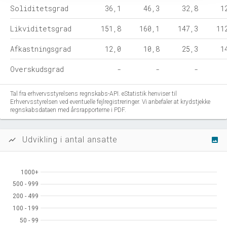
Soliditetsgrad
36,1
46,3
32,8
1
Likviditetsgrad
151,8
160,1
147,3
11
Afkastningsgrad
12,0
10,8
25,3
1
Overskudsgrad
-
-
-
Tal fra erhvervsstyrelsens regnskabs-API. eStatistik henviser til
Erhvervsstyrelsen ved eventuelle fejlregistreringer. Vi anbefaler at krydstjekke
regnskabsdataen med årsrapporterne i PDF.
Udvikling i antal ansatte
show_chart
image
1000+
1000+
500 - 999
500 - 999
200 - 499
200 - 499
100 - 199
100 - 199
50 - 99
50 - 99