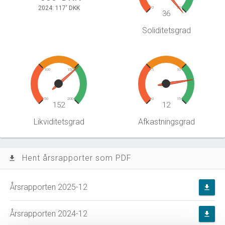
2024: 117' DKK
0
30
36
Soliditetsgrad
100
150
5
10
50
200
0
15
152
12
Likviditetsgrad
Afkastningsgrad
Hent årsrapporter som PDF
file_download
Årsrapporten 2025-12
file_download
Årsrapporten 2024-12
file_download