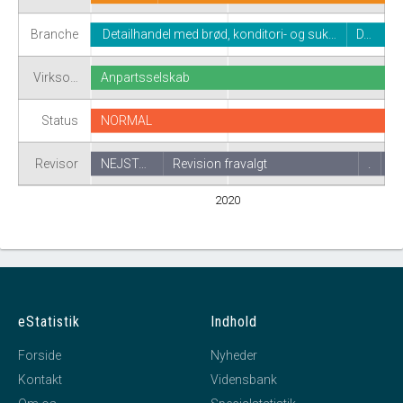
Branche
Detailhandel med brød, konditori- og suk…
D…
Virkso…
Anpartsselskab
Status
NORMAL
Revisor
NEJST…
Revision fravalgt
.
2020
eStatistik
Indhold
Forside
Nyheder
Kontakt
Vidensbank