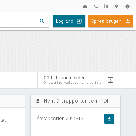
mail
phone
location_on
help
search
Log ind
Opret bruger
Gå til branchesiden
Omsætning, vækst og komplet liste
Hent årsrapporter som PDF
file_download
Årsrapporten 2025-12
file_download
tat
K