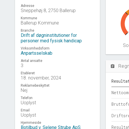
Adresse
Sneppehøj 8, 2750 Ballerup
Kommune
Ballerup Kommune
Branche
Drift af døgninstitutioner for
personer med fysisk handicap
Sol
Virksomhedsform
Anpartsselskab
Antal ansatte
3
Reg
assignment
Etableret
18. november, 2024
Resulta
Reklamebeskyttet
Nej
Nettoom
Telefon
Uoplyst
Bruttof
Email
Uoplyst
Driftsr
Hjemmeside
Resulta
Botilbud v. Selene Strube ApS