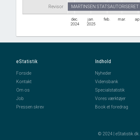
Revisor
MARTINSEN STATSAUTORISERET
dec.
jan.
feb.
mar.
apr
2024
2025
eStatistik
Indhold
Forside
Nyheder
Kontakt
Vidensbank
Om os
Specialstatistik
Job
Vores værktøjer
Pressen skrev
Book et foredrag
© 2024 | eStatistik.d