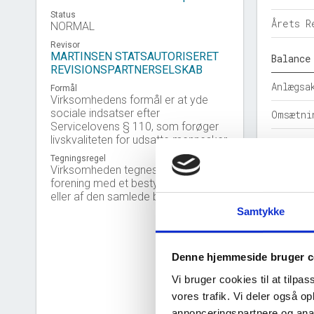
Status
Årets R
NORMAL
Revisor
MARTINSEN STATSAUTORISERET
Balance
REVISIONSPARTNERSELSKAB
Anlægsa
Formål
Virksomhedens formål er at yde
sociale indsatser efter
Omsætni
Servicelovens § 110, som forøger
livskvaliteten for udsatte mennesker.
Egenkap
Tegningsregel
Virksomheden tegnes af direktøren i
Hensatt
forening med et bestyrelsesmedlem
eller af den samlede bestyrelse.
Gældsfo
Samtykke
Årets b
Denne hjemmeside bruger c
Nøgleta
Vi bruger cookies til at tilpas
Solidit
vores trafik. Vi deler også 
annonceringspartnere og anal