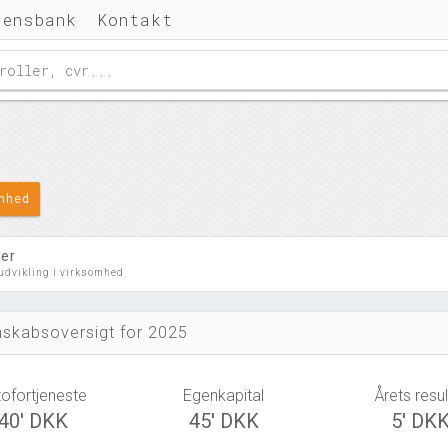
densbank
Kontakt
omhed
ler
 udvikling i virksomhed
skabsoversigt for 2025
tofortjeneste
Egenkapital
Årets resul
40' DKK
45' DKK
5' DK