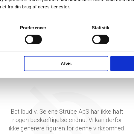
tetsgrad
et fra din brug af deres tjenester.
ingsgrad
dsgrad
Præferencer
Statistik
vervsstyrelsens regnskabs-API. eStatistik henviser til Erhvervsstyrelsen ved eventuelle 
rne i PDF.
Afvis
Botilbud v. Selene Strube ApS har ikke haft
nogen beskæftigelse endnu. Vi kan derfor
ikke generere figuren for denne virksomhed.