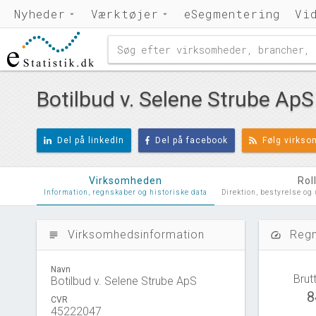
Nyheder
Værktøjer
eSegmentering
Vi
Botilbud v. Selene Strube ApS
Del på linkedIn
Del på facebook
Følg virks
Virksomheden
Rol
Information, regnskaber og historiske data
Direktion, bestyrelse og
Virksomhedsinformation
Regn
subject
speed
Navn
Brut
Botilbud v. Selene Strube ApS
8
CVR
45222047