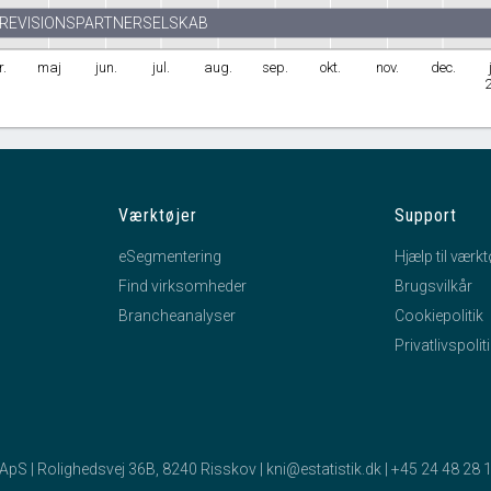
 REVISIONSPARTNERSELSKAB
.
maj
jun.
jul.
aug.
sep.
okt.
nov.
dec.
Værktøjer
Support
eSegmentering
Hjælp til værkt
Find virksomheder
Brugsvilkår
Brancheanalyser
Cookiepolitik
Privatlivspolit
k ApS | Rolighedsvej 36B, 8240 Risskov |
kni@estatistik.dk
|
+45 24 48 28 