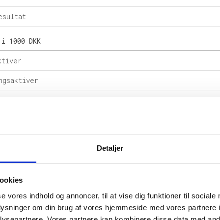
esultat
 i 1000 DKK
ktiver
ngsaktiver
ital
e forpligtelser
rpligtelser
Detaljer
alance
ookies
l i %
se vores indhold og annoncer, til at vise dig funktioner til sociale
etsgrad
oplysninger om din brug af vores hjemmeside med vores partnere i
ysepartnere. Vores partnere kan kombinere disse data med andr