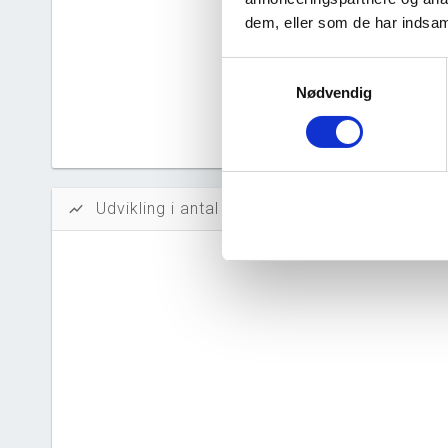
Likvidi
dem, eller som de har indsaml
Afkastn
Samtykkevalg
Oversku
Nødvendig
Tal fra erh
årsrapporte
Udvikling i antal ansatte
show_chart