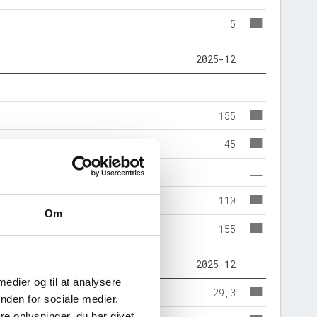
5
2025-12
-
155
45
-
110
Om
155
2025-12
 medier og til at analysere
29,3
nden for sociale medier,
e oplysninger, du har givet