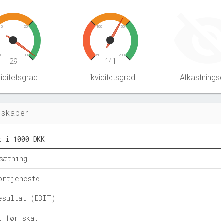
10
20
100
150
0
30
50
200
29
141
iditetsgrad
Likviditetsgrad
Afkastnings
nskaber
t i 1000 DKK
sætning
ortjeneste
esultat (EBIT)
t før skat