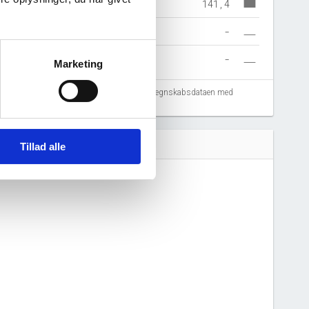
141,4
-
-
Marketing
fejlregistreringer. Vi anbefaler at krydstjekke regnskabsdataen med
Tillad alle