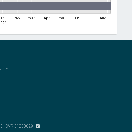
jan.
feb.
mar.
apr.
maj
jun.
jul.
aug.
2026
øjerne
ik
10
|
CVR 31253829
|