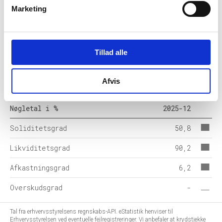
Omsætningsaktiver
3.158
Marketing
Egenkapital
20.200
Hensatte forpligtelser
2.680
Tillad alle
Gældsforpligtelser
16.902
Afvis
Årets balance
39.783
Nøgletal i %
2025-12
Soliditetsgrad
50,8
Likviditetsgrad
90,2
Afkastningsgrad
6,2
Overskudsgrad
-
Tal fra erhvervsstyrelsens regnskabs-API. eStatistik henviser til
Erhvervsstyrelsen ved eventuelle fejlregistreringer. Vi anbefaler at krydstjekke