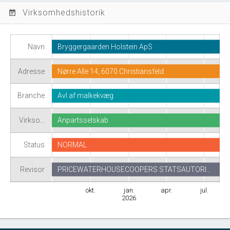
Virksomhedshistorik
event_note
Navn
Bryggergaarden Holstein ApS
Adresse
Nørre Alle 14, 6070 Christiansfeld
Branche
Avl af malkekvæg
Virkso…
Anpartsselskab
Status
NORMAL
Revisor
PRICEWATERHOUSECOOPERS STATSAUTORI…
okt.
jan.
apr.
jul.
2026