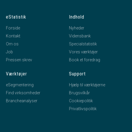
eStatistik
Indhold
Forside
Nyheder
Kontakt
Vidensbank
Om os
Specialstatistik
Job
Vores værktøjer
Pressen skrev
Book et foredrag
Værktøjer
Support
eSegmentering
Hjælp til værktøjerne
Find virksomheder
Brugsvilkår
Brancheanalyser
Cookiepolitik
Privatlivspolitik