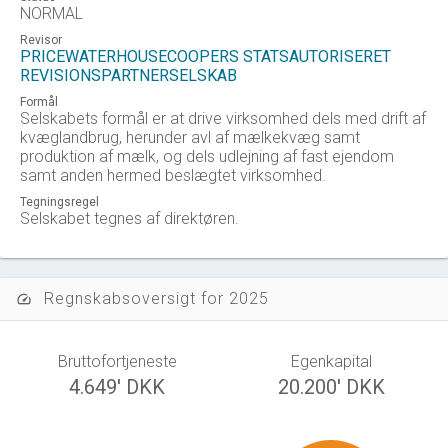
NORMAL
Revisor
PRICEWATERHOUSECOOPERS STATSAUTORISERET
REVISIONSPARTNERSELSKAB
Formål
Selskabets formål er at drive virksomhed dels med drift af
kvæglandbrug, herunder avl af mælkekvæg samt
produktion af mælk, og dels udlejning af fast ejendom
samt anden hermed beslægtet virksomhed.
Tegningsregel
Selskabet tegnes af direktøren.
Regnskabsoversigt for 2025
speed
Bruttofortjeneste
Egenkapital
4.649' DKK
20.200' DKK