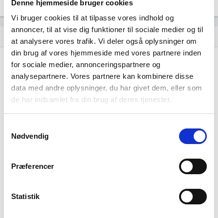
Denne hjemmeside bruger cookies
Vi bruger cookies til at tilpasse vores indhold og
annoncer, til at vise dig funktioner til sociale medier og til
Regnskaber
assignment
at analysere vores trafik. Vi deler også oplysninger om
din brug af vores hjemmeside med vores partnere inden
Resultat i 1000 DKK
2025-12
for sociale medier, annonceringspartnere og
analysepartnere. Vores partnere kan kombinere disse
Nettoomsætning
-
data med andre oplysninger, du har givet dem, eller som
de har indsamlet fra din brug af deres tjenester.
Bruttofortjeneste
4.649
Driftsresultat (EBIT)
2.460
Samtykkevalg
Nødvendig
Resultat før skat
2.003
Årets Resultat
1.539
Præferencer
Balance i 1000 DKK
2025-12
Statistik
Anlægsaktiver
36.624