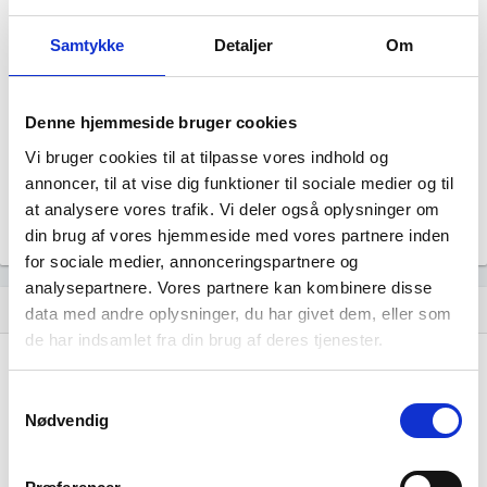
Bryggeriet Sydhavn ApS
Status
Samtykke
Detaljer
Om
NORMAL
Revisor
Revision fravalgt
Denne hjemmeside bruger cookies
Formål
Selskabets formål er at udøve virksomhed med handel og
Vi bruger cookies til at tilpasse vores indhold og
service samt aktiviteter i tilknytning hertil.
annoncer, til at vise dig funktioner til sociale medier og til
Tegningsregel
at analysere vores trafik. Vi deler også oplysninger om
Selskabet tegnes af en direktør.
din brug af vores hjemmeside med vores partnere inden
for sociale medier, annonceringspartnere og
analysepartnere. Vores partnere kan kombinere disse
Udvikling i antal ansatte
show_chart
data med andre oplysninger, du har givet dem, eller som
de har indsamlet fra din brug af deres tjenester.
Samtykkevalg
Nødvendig