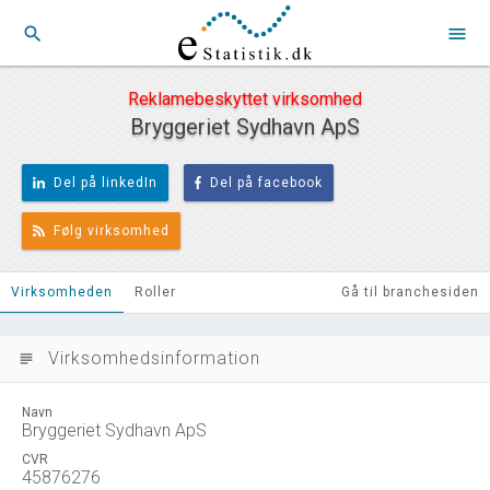
search
menu
Reklamebeskyttet virksomhed
Bryggeriet Sydhavn ApS
Del på linkedIn
Del på facebook
Følg virksomhed
Virksomheden
Roller
Gå til branchesiden
Virksomhedsinformation
subject
Navn
Bryggeriet Sydhavn ApS
CVR
45876276