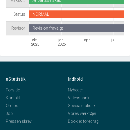
Virkso…
Anpartsselskab
Status
NORMAL
Revisor
Revision fravalgt
okt.
jan.
apr.
jul.
2025
2026
eStatistik
Indhold
Forside
Nyheder
Kontakt
Vidensbank
Om os
Specialstatistik
Job
Vores værktøjer
Pressen skrev
Book et foredrag