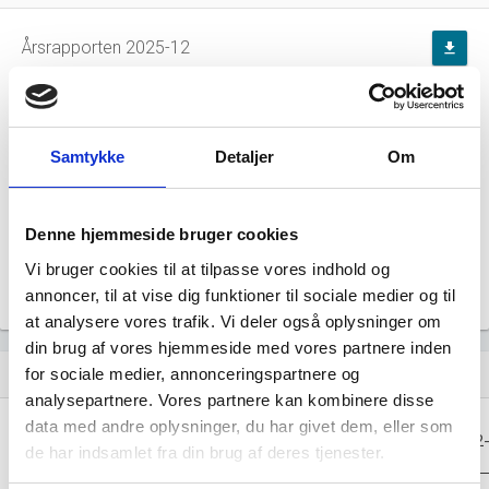
Årsrapporten 2025-12
file_download
Årsrapporten 2024-12
file_download
Samtykke
Detaljer
Om
Årsrapporten 2023-12
file_download
Årsrapporten 2022-12
file_download
Denne hjemmeside bruger cookies
Vi bruger cookies til at tilpasse vores indhold og
Årsrapporten 2021-12
file_download
annoncer, til at vise dig funktioner til sociale medier og til
at analysere vores trafik. Vi deler også oplysninger om
din brug af vores hjemmeside med vores partnere inden
Regnskaber
for sociale medier, annonceringspartnere og
assignment
analysepartnere. Vores partnere kan kombinere disse
data med andre oplysninger, du har givet dem, eller som
Resultat i 1000
2025-12
2024-12
2023-12
2022
DKK
de har indsamlet fra din brug af deres tjenester.