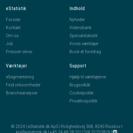
eStatistik
Indhold
Forside
Nyheder
Kontakt
Vidensbank
Om os
Specialstatistik
Job
Vores værktøjer
Pressen skrev
Book et foredrag
Værktøjer
Support
eSegmentering
Hjælp til værktøjerne
Find virksomheder
Brugsvilkår
Brancheanalyser
Cookiepolitik
Privatlivspolitik
© 2024 | eStatistik.dk ApS | Rolighedsvej 36B, 8240 Risskov |
kni@estatistik.dk
|
+45 24 48 28 10
|
CVR 31253829
|