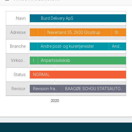
Navn
.
Burd Delivery ApS
Adresse
.
Naverland 35, 2600 Glostrup
St…
Branche
.
Andre post- og kurertjenester
And…
Virkso…
I.
Anpartsselskab
Status
NORMAL
Revisor
Revision fra…
BAAGØE SCHOU STATSAUTO…
2020