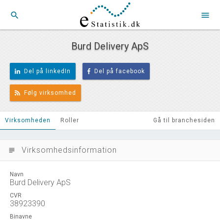
search
menu
Burd Delivery ApS
Del på linkedIn
Del på facebook
Følg virksomhed
Virksomheden
Roller
Gå til branchesiden
Virksomhedsinformation
subject
Navn
Burd Delivery ApS
CVR
38923390
Binavne