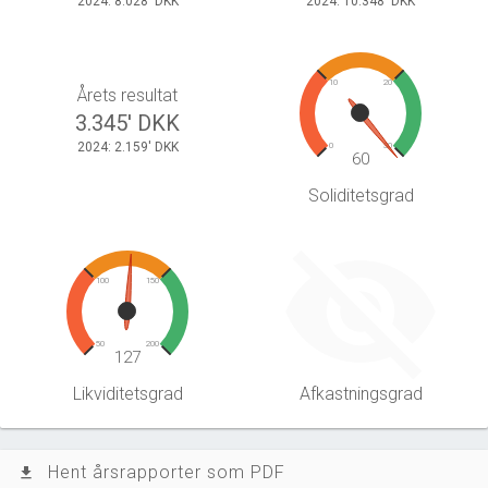
2024: 8.028' DKK
2024: 10.348' DKK
10
20
Årets resultat
3.345' DKK
2024: 2.159' DKK
0
30
60
Soliditetsgrad
100
150
50
200
127
Likviditetsgrad
Afkastningsgrad
Hent årsrapporter som PDF
file_download