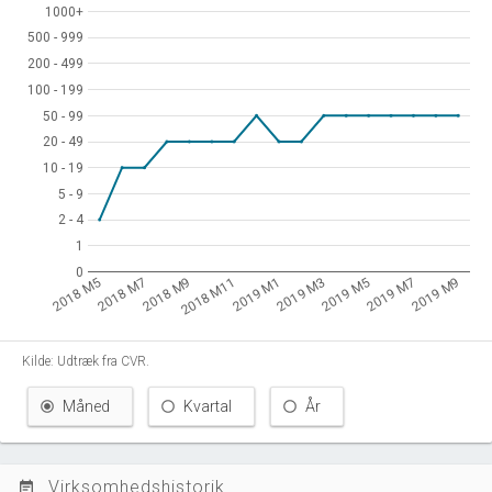
1000+
1000+
500 - 999
500 - 999
200 - 499
200 - 499
100 - 199
100 - 199
50 - 99
50 - 99
20 - 49
20 - 49
10 - 19
10 - 19
5 - 9
5 - 9
2 - 4
2 - 4
1
1
0
0
2019 M3
2019 M9
2018 M7
2019 M1
2019 M7
2018 M5
2018 M11
2019 M5
2018 M9
Kilde: Udtræk fra CVR.
Måned
Kvartal
År
Virksomhedshistorik
event_note