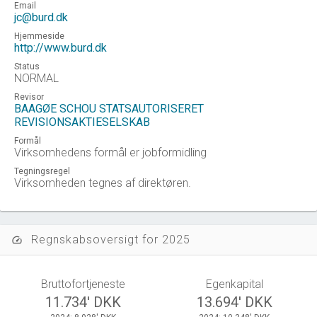
Email
jc@burd.dk
Hjemmeside
http://www.burd.dk
Status
NORMAL
Revisor
BAAGØE SCHOU STATSAUTORISERET
REVISIONSAKTIESELSKAB
Formål
Virksomhedens formål er jobformidling
Tegningsregel
Virksomheden tegnes af direktøren.
Regnskabsoversigt for 2025
speed
Bruttofortjeneste
Egenkapital
11.734' DKK
13.694' DKK