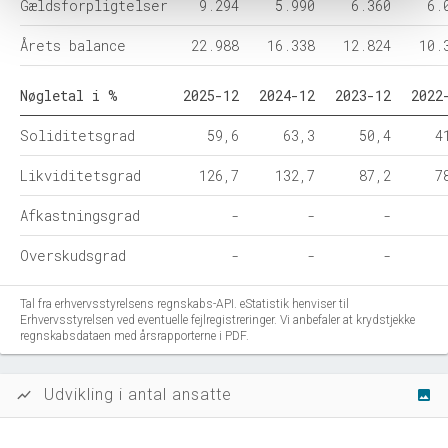
Gældsforpligtelser
9.294
5.990
6.360
6.
Årets balance
22.988
16.338
12.824
10.
Nøgletal i %
2025-12
2024-12
2023-12
2022
Soliditetsgrad
59,6
63,3
50,4
4
Likviditetsgrad
126,7
132,7
87,2
7
Afkastningsgrad
-
-
-
Overskudsgrad
-
-
-
Tal fra erhvervsstyrelsens regnskabs-API. eStatistik henviser til
Erhvervsstyrelsen ved eventuelle fejlregistreringer. Vi anbefaler at krydstjekke
regnskabsdataen med årsrapporterne i PDF.
Udvikling i antal ansatte
show_chart
image