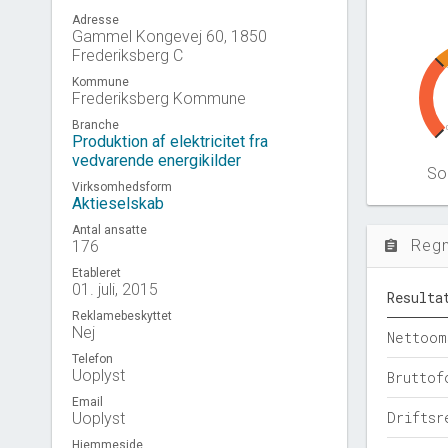
Adresse
Gammel Kongevej 60, 1850
Frederiksberg C
Kommune
Frederiksberg Kommune
Branche
Produktion af elektricitet fra
vedvarende energikilder
Sol
Virksomhedsform
Aktieselskab
Antal ansatte
Reg
176
assignment
Etableret
01. juli, 2015
Resulta
Reklamebeskyttet
Nej
Nettoom
Telefon
Uoplyst
Bruttof
Email
Driftsr
Uoplyst
Hjemmeside