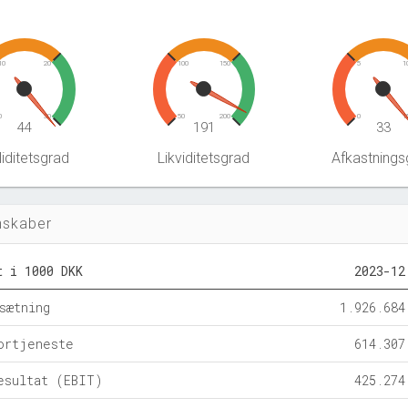
10
20
100
150
5
1
0
30
50
200
0
1
44
191
33
iditetsgrad
Likviditetsgrad
Afkastnings
nskaber
t i 1000 DKK
2023-12
sætning
1.926.684
ortjeneste
614.307
esultat (EBIT)
425.274