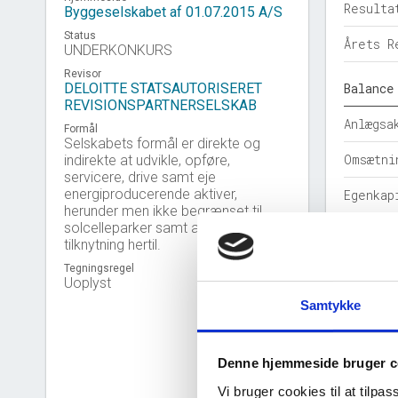
Resulta
Byggeselskabet af 01.07.2015 A/S
Status
Årets R
UNDERKONKURS
Revisor
DELOITTE STATSAUTORISERET
Balance
REVISIONSPARTNERSELSKAB
Anlægsa
Formål
Selskabets formål er direkte og
Omsætni
indirekte at udvikle, opføre,
servicere, drive samt eje
energiproducerende aktiver,
Egenkap
herunder men ikke begrænset til
solcelleparker samt aktiviteter i
Hensatt
tilknytning hertil.
Gældsfo
Tegningsregel
Uoplyst
Årets b
Samtykke
Nøgleta
Denne hjemmeside bruger c
Solidit
Vi bruger cookies til at tilpas