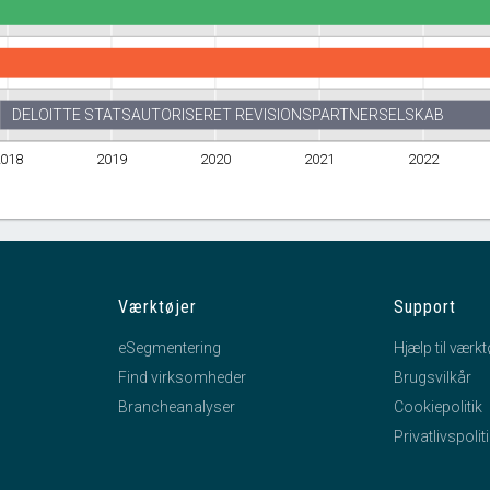
DELOITTE STATSAUTORISERET REVISIONSPARTNERSELSKAB
018
2019
2020
2021
2022
Værktøjer
Support
eSegmentering
Hjælp til værkt
Find virksomheder
Brugsvilkår
Brancheanalyser
Cookiepolitik
Privatlivspolit