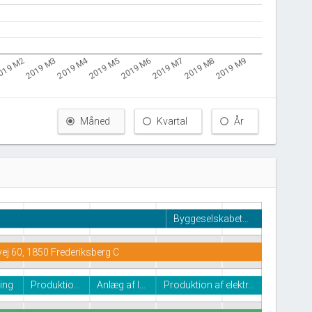
2019 M4
2019 M5
2019 M3
2019 M9
019 M2
2019 M8
2019 M7
2019 M6
Måned
Kvartal
År
Byggeselskabet…
j 60, 1850 Frederiksberg C
ing
Produktio…
Anlæg af l…
Produktion af elektr…