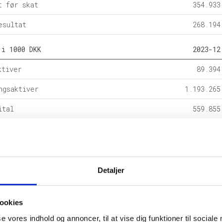
t før skat
354.933
esultat
268.194
 i 1000 DKK
2023-12
ktiver
89.394
ngsaktiver
1.193.265
ital
559.855
e forpligtelser
91.263
rpligtelser
631.541
alance
1.282.659
Detaljer
l i %
2023-12
ookies
etsgrad
43,6
se vores indhold og annoncer, til at vise dig funktioner til sociale