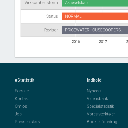
Virksomhedsform
Aktieselskab
Status
NORMAL
Revisor
PRICEWATERHOUSECOOPERS…
2016
2017
2
eStatistik
Indhold
Forside
Nyheder
Kontakt
Vidensbank
Om os
Specialstatistik
Job
Vores værktøjer
Pressen skrev
Book et foredrag