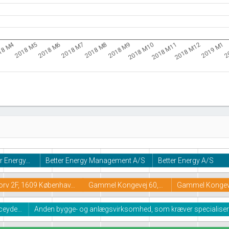
18 M4
2018 M5
2018 M11
2018 M10
2018 M9
2018 M8
2
2018 M7
2019 M1
2018 M6
2018 M12
er Energy…
Better Energy Management A/S
Better Energy A/S
torv 2F, 1609 Københav…
Gammel Kongevej 60,…
Gammel Kongeve
iceyde…
Anden bygge- og anlægsvirksomhed, som kræver specialiser