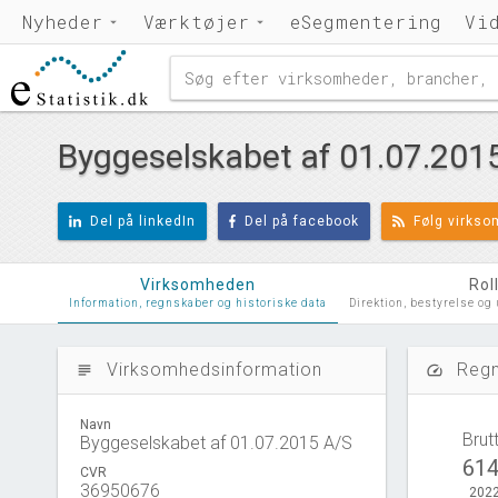
Nyheder
Værktøjer
eSegmentering
Vi
Byggeselskabet af 01.07.201
Del på linkedIn
Del på facebook
Følg virks
Virksomheden
Rol
Information, regnskaber og historiske data
Direktion, bestyrelse og
Virksomhedsinformation
Regn
subject
speed
Navn
Brut
Byggeselskabet af 01.07.2015 A/S
614
CVR
36950676
2022