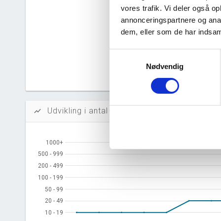
vores trafik. Vi deler også 
Likvidi
annonceringspartnere og anal
Afkastn
dem, eller som de har indsaml
Oversku
Samtykkevalg
Nødvendig
Tal fra erh
årsrapporte
Udvikling i antal ansatte
show_chart
1000+
1000+
500 - 999
500 - 999
200 - 499
200 - 499
100 - 199
100 - 199
50 - 99
50 - 99
20 - 49
20 - 49
10 - 19
10 - 19