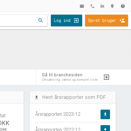
mail
phone
location_on
help
search
Log ind
Opret bruger
Gå til branchesiden
Omsætning, vækst og komplet liste
Hent årsrapporter som PDF
file_download
Årsrapporten 2023-12
file_download
tat
 DKK
Årsrapporten 2022-12
 DKK
file_download