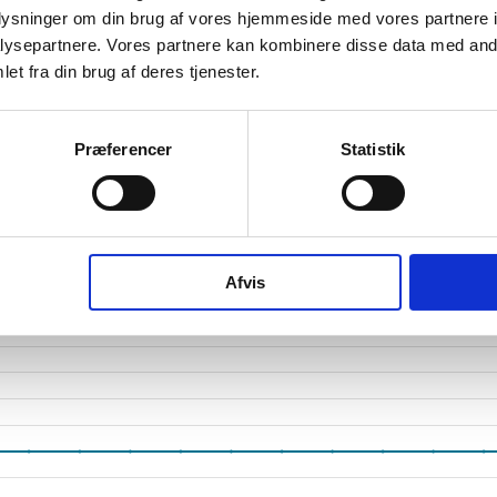
oplysninger om din brug af vores hjemmeside med vores partnere i
tetsgrad
190,6
ysepartnere. Vores partnere kan kombinere disse data med andr
ingsgrad
33,2
et fra din brug af deres tjenester.
dsgrad
22,1
Præferencer
Statistik
vervsstyrelsens regnskabs-API. eStatistik henviser til Erhvervsstyrelsen ved eventuelle 
rne i PDF.
Afvis