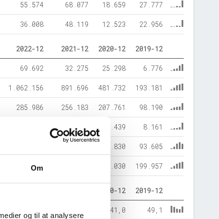
55.574
68.077
18.659
27.777
36.008
48.119
12.523
22.956
2022-12
2021-12
2020-12
2019-12
69.692
32.275
25.298
6.776
1.062.156
891.696
481.732
193.181
285.986
256.183
207.761
98.190
30.501
19.158
16.439
8.161
815.361
648.630
282.830
93.605
1.131.848
923.971
507.030
199.957
Om
2022-12
2021-12
2020-12
2019-12
25,3
27,7
41,0
49,1
 medier og til at analysere