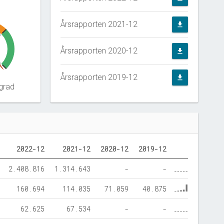
Årsrapporten 2021-12
file_download
0
Årsrapporten 2020-12
file_download
5
Årsrapporten 2019-12
file_download
grad
2022-12
2021-12
2020-12
2019-12
2.408.816
1.314.643
-
-
160.694
114.035
71.059
40.875
62.625
67.534
-
-