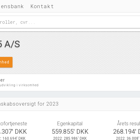
densbank
Kontakt
5 A/S
omhed
ler
 udvikling i virksomhed
skabsoversigt for 2023
tofortjeneste
Egenkapital
Årets resul
.307' DKK
559.855' DKK
268.194'
: 160.694' DKK
2022: 285.986' DKK
2022: 36.008'