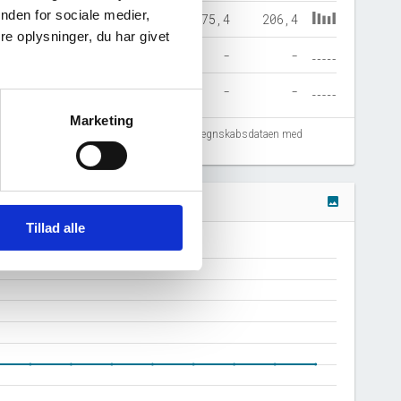
nden for sociale medier,
131,1
139,2
175,4
206,4
e oplysninger, du har givet
5,5
7,3
-
-
2,6
5,1
-
-
Marketing
fejlregistreringer. Vi anbefaler at krydstjekke regnskabsdataen med
image
Tillad alle