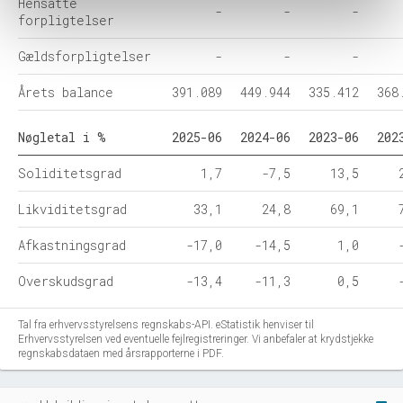
Hensatte
-
-
-
forpligtelser
Gældsforpligtelser
-
-
-
Årets balance
391.089
449.944
335.412
368
Nøgletal i %
2025-06
2024-06
2023-06
202
Soliditetsgrad
1,7
-7,5
13,5
Likviditetsgrad
33,1
24,8
69,1
Afkastningsgrad
-17,0
-14,5
1,0
Overskudsgrad
-13,4
-11,3
0,5
Tal fra erhvervsstyrelsens regnskabs-API. eStatistik henviser til
Erhvervsstyrelsen ved eventuelle fejlregistreringer. Vi anbefaler at krydstjekke
regnskabsdataen med årsrapporterne i PDF.