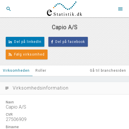
search
menu
Capio A/S
Del på linkedIn
Del på facebook
Følg virksomhed
Virksomheden
Roller
Gå til branchesiden
Virksomhedsinformation
subject
Navn
Capio A/S
CVR
27506909
Binavne