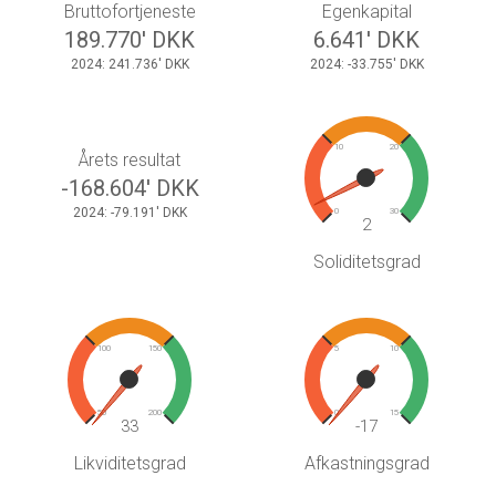
Bruttofortjeneste
Egenkapital
189.770' DKK
6.641' DKK
2024: 241.736' DKK
2024: -33.755' DKK
10
20
Årets resultat
-168.604' DKK
2024: -79.191' DKK
0
30
2
Soliditetsgrad
100
150
5
10
50
200
0
15
33
-17
Likviditetsgrad
Afkastningsgrad