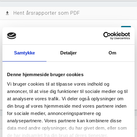
Hent årsrapporter som PDF
file_download
Årsrapporten 2025-06
file_download
Årsrapporten 2024-06
file_download
Samtykke
Detaljer
Om
Årsrapporten 2023-06
file_download
Denne hjemmeside bruger cookies
Årsrapporten 2023-06
file_download
Vi bruger cookies til at tilpasse vores indhold og
annoncer, til at vise dig funktioner til sociale medier og til
Årsrapporten 2023-06
file_download
at analysere vores trafik. Vi deler også oplysninger om
din brug af vores hjemmeside med vores partnere inden
for sociale medier, annonceringspartnere og
analysepartnere. Vores partnere kan kombinere disse
Regnskaber
assignment
data med andre oplysninger, du har givet dem, eller som
de har indsamlet fra din brug af deres tjenester.