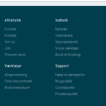
eStatistik
Indhold
Forside
Nyheder
Kontakt
Vidensbank
Om os
Specialstatistik
Job
Vores værktøjer
Pressen skrev
Book et foredrag
Værktøjer
Support
eSegmentering
Hjælp til værktøjerne
Find virksomheder
Brugsvilkår
Brancheanalyser
Cookiepolitik
Privatlivspolitik