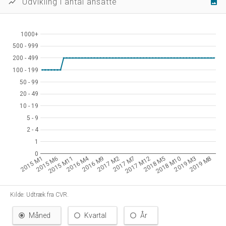
Udvikling i antal ansatte
show_chart
image
1000+
1000+
500 - 999
500 - 999
200 - 499
200 - 499
100 - 199
100 - 199
50 - 99
50 - 99
20 - 49
20 - 49
10 - 19
10 - 19
5 - 9
5 - 9
2 - 4
2 - 4
1
1
0
0
2016 M4
2015 M1
2015 M6
2015 M11
2016 M9
2017 M2
2017 M7
2017 M12
2018 M5
2018 M10
2019 M3
2019 M8
Kilde: Udtræk fra CVR.
Måned
Kvartal
År