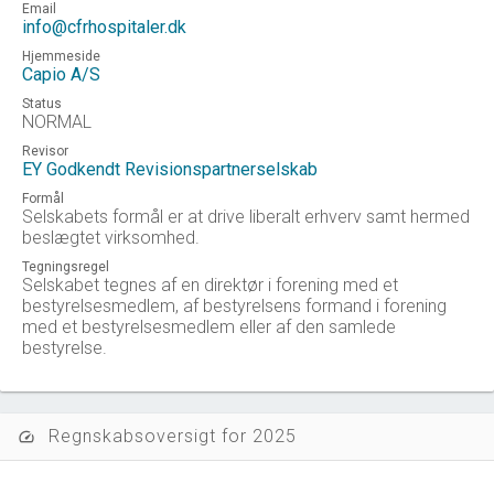
Email
info@cfrhospitaler.dk
Hjemmeside
Capio A/S
Status
NORMAL
Revisor
EY Godkendt Revisionspartnerselskab
Formål
Selskabets formål er at drive liberalt erhverv samt hermed
beslægtet virksomhed.
Tegningsregel
Selskabet tegnes af en direktør i forening med et
bestyrelsesmedlem, af bestyrelsens formand i forening
med et bestyrelsesmedlem eller af den samlede
bestyrelse.
Regnskabsoversigt for 2025
speed