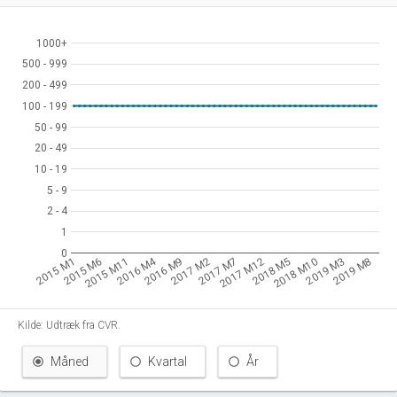
1000+
1000+
500 - 999
500 - 999
200 - 499
200 - 499
100 - 199
100 - 199
50 - 99
50 - 99
20 - 49
20 - 49
10 - 19
10 - 19
5 - 9
5 - 9
2 - 4
2 - 4
1
1
0
0
2016 M4
2015 M1
2015 M6
2015 M11
2016 M9
2017 M2
2017 M7
2017 M12
2018 M5
2018 M10
2019 M3
2019 M8
Kilde: Udtræk fra CVR.
Måned
Kvartal
År