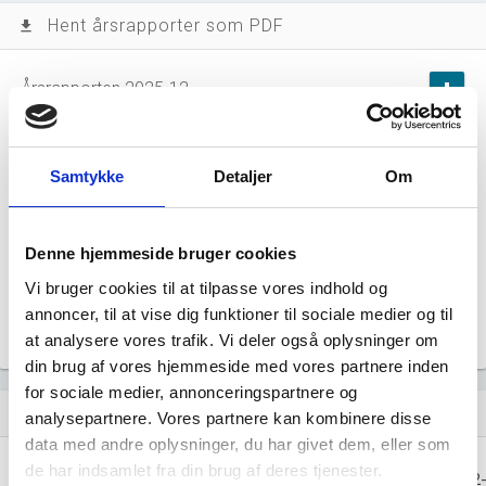
Hent årsrapporter som PDF
file_download
Årsrapporten 2025-12
file_download
Årsrapporten 2024-12
file_download
Samtykke
Detaljer
Om
Årsrapporten 2023-12
file_download
Denne hjemmeside bruger cookies
Årsrapporten 2022-12
file_download
Vi bruger cookies til at tilpasse vores indhold og
annoncer, til at vise dig funktioner til sociale medier og til
Årsrapporten 2021-12
file_download
at analysere vores trafik. Vi deler også oplysninger om
din brug af vores hjemmeside med vores partnere inden
for sociale medier, annonceringspartnere og
Regnskaber
assignment
analysepartnere. Vores partnere kan kombinere disse
data med andre oplysninger, du har givet dem, eller som
Resultat i 1000
de har indsamlet fra din brug af deres tjenester.
2025-12
2024-12
2023-12
2022