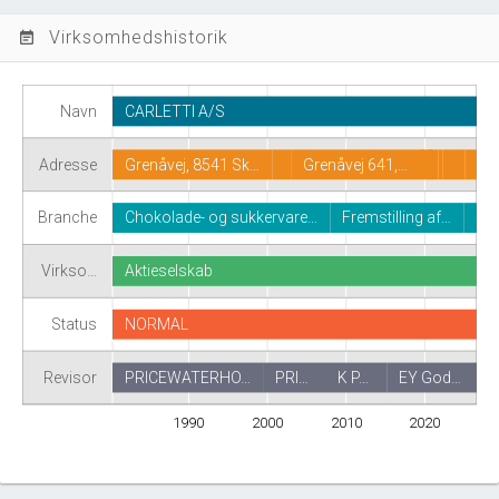
Virksomhedshistorik
event_note
Navn
CARLETTI A/S
Adresse
Grenåvej, 8541 Sk…
Grenåvej 641,…
Branche
Chokolade- og sukkervare…
Fremstilling af…
Virkso…
Aktieselskab
Status
NORMAL
Revisor
PRICEWATERHO…
PRI…
K P…
EY God…
1990
2000
2010
2020