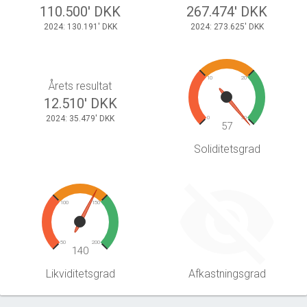
110.500' DKK
267.474' DKK
2024: 130.191' DKK
2024: 273.625' DKK
10
20
Årets resultat
12.510' DKK
2024: 35.479' DKK
0
30
57
Soliditetsgrad
100
150
50
200
140
Likviditetsgrad
Afkastningsgrad