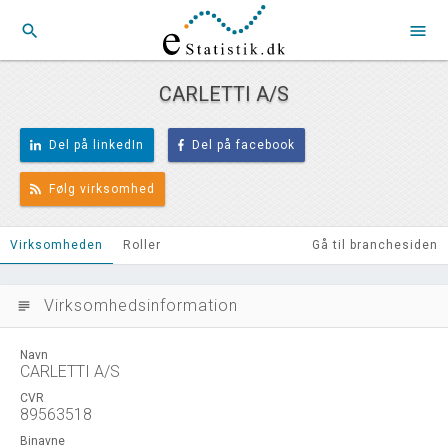
search
menu
CARLETTI A/S
Del på linkedIn
Del på facebook
Følg virksomhed
Virksomheden
Roller
Gå til branchesiden
Virksomhedsinformation
subject
Navn
CARLETTI A/S
CVR
89563518
Binavne