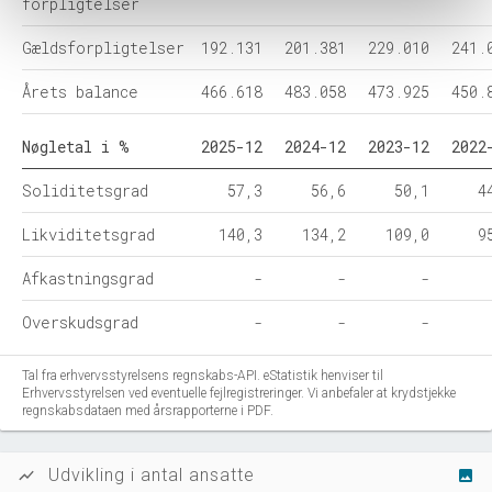
forpligtelser
Gældsforpligtelser
192.131
201.381
229.010
241.
Årets balance
466.618
483.058
473.925
450.
Nøgletal i %
2025-12
2024-12
2023-12
2022
Soliditetsgrad
57,3
56,6
50,1
4
Likviditetsgrad
140,3
134,2
109,0
9
Afkastningsgrad
-
-
-
Overskudsgrad
-
-
-
Tal fra erhvervsstyrelsens regnskabs-API. eStatistik henviser til
Erhvervsstyrelsen ved eventuelle fejlregistreringer. Vi anbefaler at krydstjekke
regnskabsdataen med årsrapporterne i PDF.
Udvikling i antal ansatte
show_chart
image