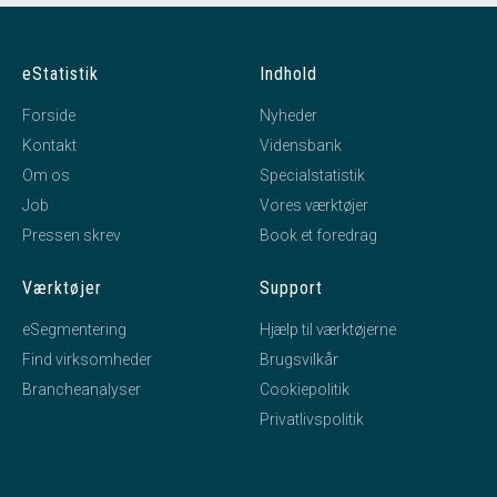
eStatistik
Indhold
Forside
Nyheder
Kontakt
Vidensbank
Om os
Specialstatistik
Job
Vores værktøjer
Pressen skrev
Book et foredrag
Værktøjer
Support
eSegmentering
Hjælp til værktøjerne
Find virksomheder
Brugsvilkår
Brancheanalyser
Cookiepolitik
Privatlivspolitik