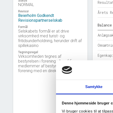
Status
Resulta
NORMAL
Revisor
Årets R
Beierholm Godkendt
Revisionspartnerselskab
Balance
Formål
Selskabets formål er at drive
Anlægsa
virksomhed med turist- og
fritidsunderholdning, herunder drift af
Omsætni
spillekasino
Tegningsregel
Egenkap
Virksomheden tegnes af
bestyrelsen i forening eller af fire
Hensatt
medlemmer af bestyrelsen i
forening med en direktør.
Gældsfo
Årets b
Samtykke
Nøgleta
Denne hjemmeside bruger c
Solidit
Vi bruger cookies til at tilpas