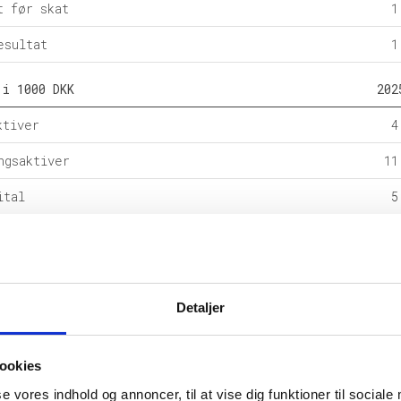
t før skat
1
esultat
1
 i 1000 DKK
202
ktiver
4
ngsaktiver
11
ital
5
e forpligtelser
rpligtelser
9
alance
15
Detaljer
l i %
202
ookies
etsgrad
se vores indhold og annoncer, til at vise dig funktioner til sociale