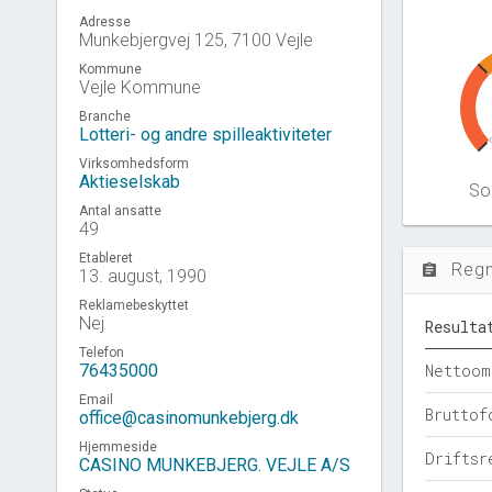
Adresse
Munkebjergvej 125, 7100 Vejle
Kommune
Vejle Kommune
Branche
Lotteri- og andre spilleaktiviteter
Virksomhedsform
Aktieselskab
Sol
Antal ansatte
49
Etableret
Reg
assignment
13. august, 1990
Reklamebeskyttet
Nej
Resulta
Telefon
76435000
Nettoom
Email
Bruttof
office@casinomunkebjerg.dk
Hjemmeside
Driftsr
CASINO MUNKEBJERG. VEJLE A/S