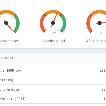
10
20
100
150
5
1
0
30
50
200
0
1
38
137
12
iditetsgrad
Likviditetsgrad
Afkastnings
nskaber
t i 1000 DKK
202
sætning
ortjeneste
23
esultat (EBIT)
1