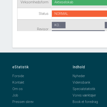
Virksomhedsform
Aktieselskab
Status
NORMAL
KO…
Revisor
LL-Å AF 30.06.1997 A/S
eStatistik
Indhold
Forside
Nyheder
Kontakt
Vidensbank
Om os
Specialstatistik
Job
Vores værktøjer
Pressen skrev
Book et foredrag