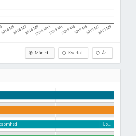
M3
2018 M11
2019 M7
2018 M9
2019 M5
2018 M7
2019 M3
2018 M5
2019 M1
2019 M9
Måned
Kvartal
År
irksomhed
Lo…