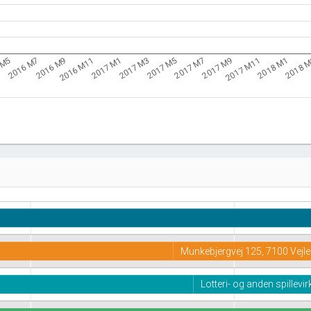
2016 M11
2017 M7
2018 
2016 M9
2017 M5
2018 M1
2016 M7
2017 M3
2017 M11
 M5
2017 M1
2017 M9
Munkebjergvej 125, 7100 Vejle
Lotteri- og anden spillev