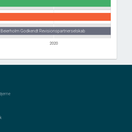
Beierholm Godkendt Revisionspartnerselskab
2020
øjerne
ik