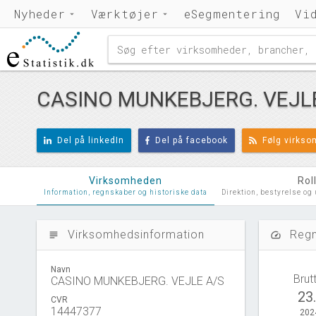
Nyheder
Værktøjer
eSegmentering
Vi
CASINO MUNKEBJERG. VEJL
Del på linkedIn
Del på facebook
Følg virks
Virksomheden
Rol
Information, regnskaber og historiske data
Direktion, bestyrelse og
Virksomhedsinformation
Regn
subject
speed
Navn
Brut
CASINO MUNKEBJERG. VEJLE A/S
23
CVR
14447377
202