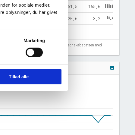
nden for sociale medier,
37,4
122,8
149,6
151,5
165,6
e oplysninger, du har givet
11,8
-6,1
17,0
20,6
3,2
-
-
-
-
-
Marketing
fejlregistreringer. Vi anbefaler at krydstjekke regnskabsdataen med
image
Tillad alle