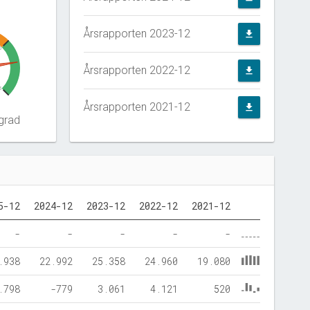
Årsrapporten 2023-12
file_download
0
Årsrapporten 2022-12
file_download
5
Årsrapporten 2021-12
file_download
grad
5-12
2024-12
2023-12
2022-12
2021-12
-
-
-
-
-
.938
22.992
25.358
24.960
19.080
.798
-779
3.061
4.121
520