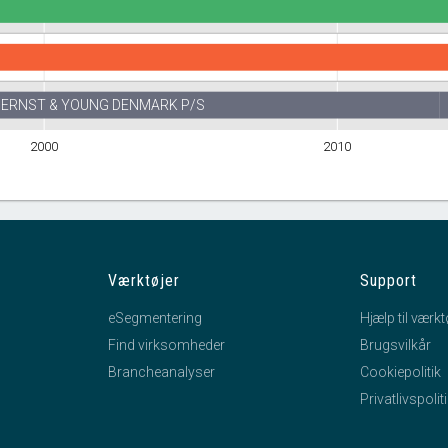
ERNST & YOUNG DENMARK P/S
2000
2010
Værktøjer
Support
eSegmentering
Hjælp til værkt
Find virksomheder
Brugsvilkår
Brancheanalyser
Cookiepolitik
Privatlivspolit