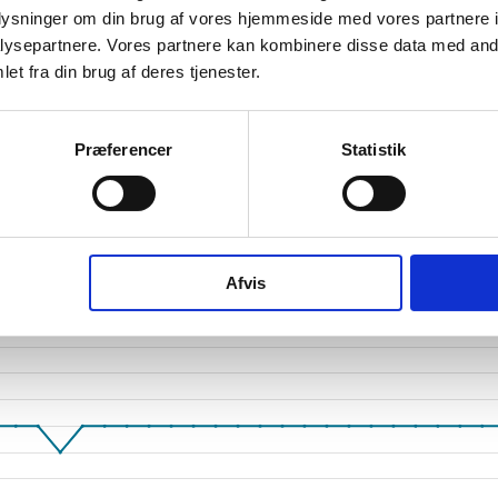
oplysninger om din brug af vores hjemmeside med vores partnere i
tetsgrad
1
ysepartnere. Vores partnere kan kombinere disse data med andr
ingsgrad
et fra din brug af deres tjenester.
dsgrad
Præferencer
Statistik
vervsstyrelsens regnskabs-API. eStatistik henviser til Erhvervsstyrelsen ved eventuelle 
rne i PDF.
Afvis