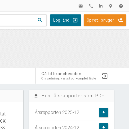
mail
phone
location_on
help
search
Log ind
Opret bruger
Gå til branchesiden
Omsætning, vækst og komplet liste
Hent årsrapporter som PDF
file_download
Årsrapporten 2025-12
file_download
tat
DKK
Årsrapporten 2024-12
DKK
file_download