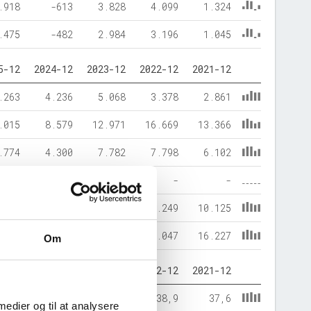
.918
-613
3.828
4.099
1.324
.475
-482
2.984
3.196
1.045
5-12
2024-12
2023-12
2022-12
2021-12
.263
4.236
5.068
3.378
2.861
.015
8.579
12.971
16.669
13.366
.774
4.300
7.782
7.798
6.102
-
-
-
-
-
.503
8.515
10.256
12.249
10.125
.278
12.815
18.038
20.047
16.227
Om
5-12
2024-12
2023-12
2022-12
2021-12
37,8
33,6
43,1
38,9
37,6
 medier og til at analysere