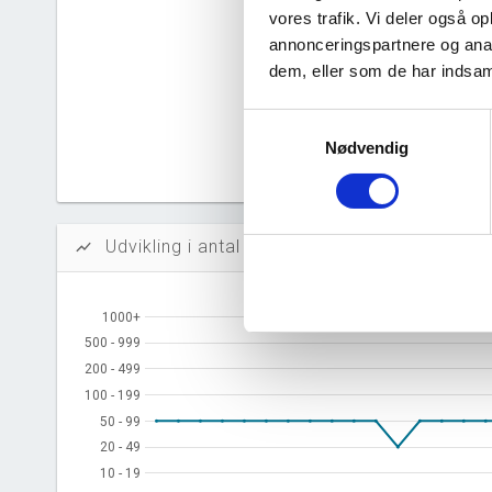
vores trafik. Vi deler også 
Likvidi
annonceringspartnere og anal
Afkastn
dem, eller som de har indsaml
Oversku
Samtykkevalg
Nødvendig
Tal fra erh
årsrapporte
Udvikling i antal ansatte
show_chart
1000+
1000+
500 - 999
500 - 999
200 - 499
200 - 499
100 - 199
100 - 199
50 - 99
50 - 99
20 - 49
20 - 49
10 - 19
10 - 19