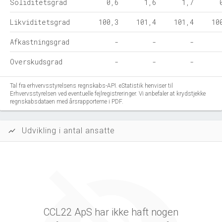
Soliditetsgrad
0,6
1,6
1,7
Likviditetsgrad
100,3
101,4
101,4
10
Afkastningsgrad
-
-
-
Overskudsgrad
-
-
-
Tal fra erhvervsstyrelsens regnskabs-API. eStatistik henviser til
Erhvervsstyrelsen ved eventuelle fejlregistreringer. Vi anbefaler at krydstjekke
regnskabsdataen med årsrapporterne i PDF.
Udvikling i antal ansatte
show_chart
CCL22 ApS har ikke haft nogen