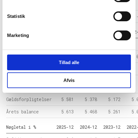
Resultat før skat
-74
0
84
Statistik
Årets Resultat
-58
0
70
Balance i 1000 DKK
2025-12
2024-12
2023-12
2022
Marketing
Anlægsaktiver
15
15
15
Omsætningsaktiver
5.598
5.453
5.246
5.
Tillad alle
Egenkapital
32
90
90
Afvis
Hensatte
-
-
-
forpligtelser
Gældsforpligtelser
5.581
5.378
5.172
5.
Årets balance
5.613
5.468
5.261
5.
Nøgletal i %
2025-12
2024-12
2023-12
2022