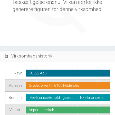
beskæftigelse endnu. Vi kan derfor ikke
generere figuren for denne virksomhed.
Virksomhedshistorik
event_note
Navn
CCL22 ApS
Adresse
Grødebølvej 11, 6100 Haderslev
Branche
Ikke-finansielle holdingsels…
Ikke-finansielle…
Virkso…
Anpartsselskab