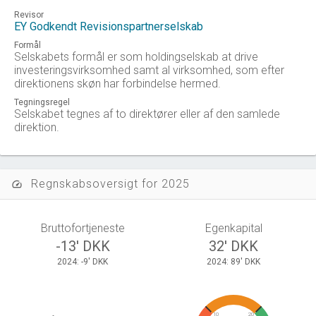
Revisor
EY Godkendt Revisionspartnerselskab
Formål
Selskabets formål er som holdingselskab at drive
investeringsvirksomhed samt al virksomhed, som efter
direktionens skøn har forbindelse hermed.
Tegningsregel
Selskabet tegnes af to direktører eller af den samlede
direktion.
Regnskabsoversigt for 2025
speed
Bruttofortjeneste
Egenkapital
-13' DKK
32' DKK
2024: -9' DKK
2024: 89' DKK
10
20