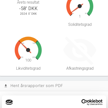
Årets resultat
-58' DKK
2024: 0' DKK
0
30
1
Soliditetsgrad
100
150
50
200
100
Likviditetsgrad
Afkastningsgrad
Hent årsrapporter som PDF
file_download
Årsrapporten 2025-12
file_download