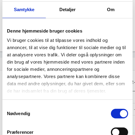
Årsrapporten 2024-12
file_download
Samtykke
Detaljer
Om
Årsrapporten 2023-12
file_download
Denne hjemmeside bruger cookies
Årsrapporten 2022-12
file_download
Vi bruger cookies til at tilpasse vores indhold og
annoncer, til at vise dig funktioner til sociale medier og til
at analysere vores trafik. Vi deler også oplysninger om
din brug af vores hjemmeside med vores partnere inden
Regnskaber
assignment
for sociale medier, annonceringspartnere og
analysepartnere. Vores partnere kan kombinere disse
Resultat i 1000
2025-12
2024-12
2023-12
2022
data med andre oplysninger, du har givet dem, eller som
DKK
de har indsamlet fra din brug af deres tjenester.
Nettoomsætning
-
-
-
Samtykkevalg
Bruttofortjeneste
-13
-10
-12
Nødvendig
Driftsresultat
-
-
-
(EBIT)
Præferencer