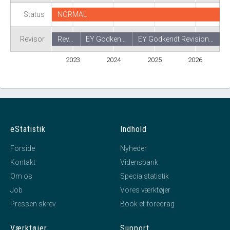
Status
NORMAL
Revisor
Rev…
EY Godken…
EY Godkendt Revision…
2023
2024
2025
2026
eStatistik
Indhold
Forside
Nyheder
Kontakt
Vidensbank
Om os
Specialstatistik
Job
Vores værktøjer
Pressen skrev
Book et foredrag
Værktøjer
Support