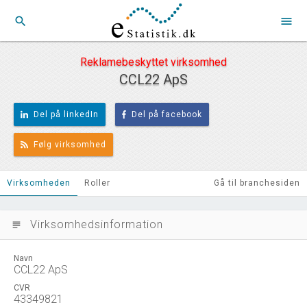
search
menu
Reklamebeskyttet virksomhed
CCL22 ApS
Del på linkedIn
Del på facebook
Følg virksomhed
Virksomheden
Roller
Gå til branchesiden
Virksomhedsinformation
subject
Navn
CCL22 ApS
CVR
43349821