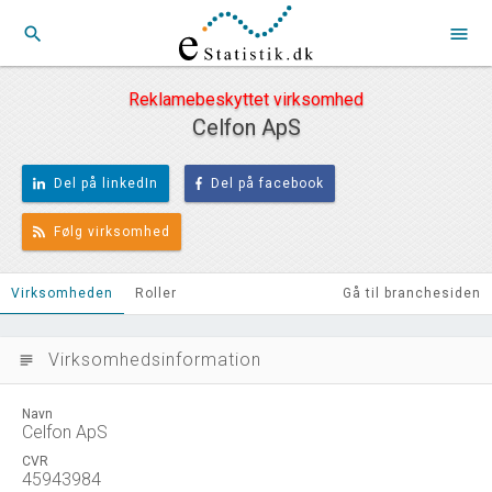
search
menu
Reklamebeskyttet virksomhed
Celfon ApS
Del på linkedIn
Del på facebook
Følg virksomhed
Virksomheden
Roller
Gå til branchesiden
Virksomhedsinformation
subject
Navn
Celfon ApS
CVR
45943984