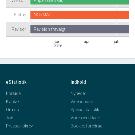
Virkso…
Anpartsselskab
Status
NORMAL
Revisor
Revision fravalgt
jan.
apr.
jul.
2026
eStatistik
Indhold
Forside
Nyheder
Kontakt
Vidensbank
Om os
Specialstatistik
Job
Vores værktøjer
Pressen skrev
Book et foredrag