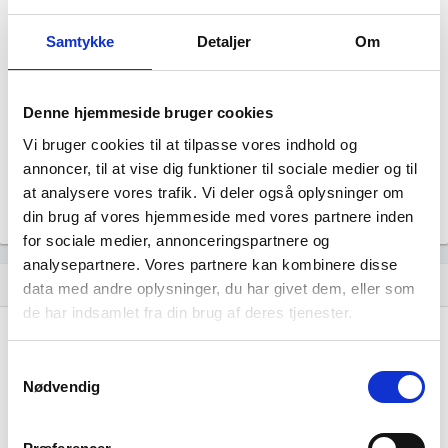
Celfon ApS
Status
Samtykke
Detaljer
Om
NORMAL
Revisor
Revision fravalgt
Denne hjemmeside bruger cookies
Formål
Selskabets formål er at udøve virksomhed med handel og
Vi bruger cookies til at tilpasse vores indhold og
service samt aktiviteter i tilknytning hertil.
annoncer, til at vise dig funktioner til sociale medier og til
Tegningsregel
at analysere vores trafik. Vi deler også oplysninger om
Selskabet tegnes af en direktør.
din brug af vores hjemmeside med vores partnere inden
for sociale medier, annonceringspartnere og
analysepartnere. Vores partnere kan kombinere disse
Udvikling i antal ansatte
show_chart
data med andre oplysninger, du har givet dem, eller som
de har indsamlet fra din brug af deres tjenester.
Samtykkevalg
Nødvendig