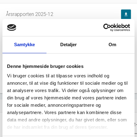
Årsrapporten 2025-12
file_download
Årsrapporten 2024-12
file_download
Samtykke
Detaljer
Om
Årsrapporten 2023-12
file_download
Årsrapporten 2022-12
file_download
Denne hjemmeside bruger cookies
Vi bruger cookies til at tilpasse vores indhold og
Årsrapporten 2021-12
file_download
annoncer, til at vise dig funktioner til sociale medier og til
at analysere vores trafik. Vi deler også oplysninger om
din brug af vores hjemmeside med vores partnere inden
for sociale medier, annonceringspartnere og
Regnskaber
assignment
analysepartnere. Vores partnere kan kombinere disse
data med andre oplysninger, du har givet dem, eller som
Resultat i 1000
2025-12
2024-12
2023-12
2022
DKK
de har indsamlet fra din brug af deres tjenester.