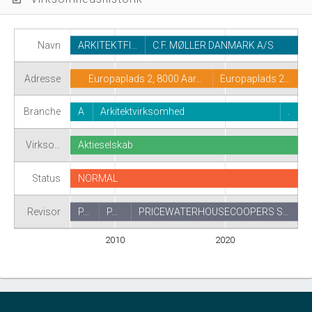
Navn
ARKITEKTFI…
C.F. MØLLER DANMARK A/S
Adresse
Europaplads 2, 8000 Aar…
Europaplads 2…
Branche
A
Arkitektvirksomhed
.
Virkso…
Aktieselskab
Status
NORMAL
Revisor
P…
P…
PRICEWATERHOUSECOOPERS S…
2010
2020