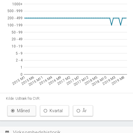
1000+
1000+
500 - 999
500 - 999
200 - 499
200 - 499
100 - 199
100 - 199
50 - 99
50 - 99
20 - 49
20 - 49
10 - 19
10 - 19
5 - 9
5 - 9
2 - 4
2 - 4
1
1
0
0
2016 M4
2015 M1
2015 M6
2015 M11
2016 M9
2017 M2
2017 M7
2017 M12
2018 M5
2018 M10
2019 M3
2019 M8
Kilde: Udtræk fra CVR.
Måned
Kvartal
År
Virksomhedshistorik
event_note