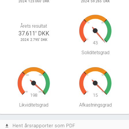
2024: 123.060' DKK
2024: 59.265' DKK
10
20
Årets resultat
37.611' DKK
2024: 2.795' DKK
0
30
43
Soliditetsgrad
100
150
5
10
50
200
0
15
198
15
Likviditetsgrad
Afkastningsgrad
Hent årsrapporter som PDF
file_download