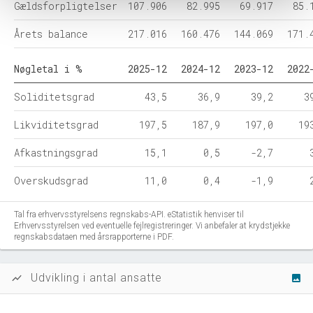
Gældsforpligtelser
107.906
82.995
69.917
85.
Årets balance
217.016
160.476
144.069
171.
Nøgletal i %
2025-12
2024-12
2023-12
2022
Soliditetsgrad
43,5
36,9
39,2
3
Likviditetsgrad
197,5
187,9
197,0
19
Afkastningsgrad
15,1
0,5
-2,7
Overskudsgrad
11,0
0,4
-1,9
Tal fra erhvervsstyrelsens regnskabs-API. eStatistik henviser til
Erhvervsstyrelsen ved eventuelle fejlregistreringer. Vi anbefaler at krydstjekke
regnskabsdataen med årsrapporterne i PDF.
Udvikling i antal ansatte
show_chart
image