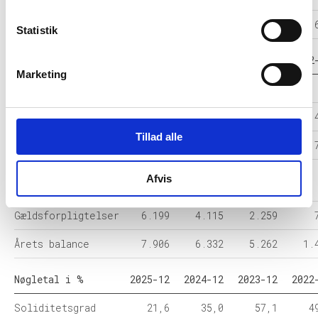
Årets Resultat
-511
-785
2.281
Statistik
Balance i 1000 DKK
2025-12
2024-12
2023-12
2022
Marketing
Anlægsaktiver
196
884
491
Omsætningsaktiver
7.710
5.448
4.771
1.
Tillad alle
Egenkapital
1.707
2.218
3.003
Hensatte
Afvis
0
-
-
forpligtelser
Gældsforpligtelser
6.199
4.115
2.259
Årets balance
7.906
6.332
5.262
1.
Nøgletal i %
2025-12
2024-12
2023-12
2022
Soliditetsgrad
21,6
35,0
57,1
4