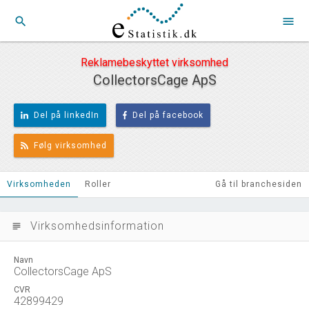
search
menu
Reklamebeskyttet virksomhed
CollectorsCage ApS
Del på linkedIn
Del på facebook
Følg virksomhed
Virksomheden
Roller
Gå til branchesiden
Virksomhedsinformation
subject
Navn
CollectorsCage ApS
CVR
42899429