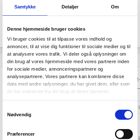
file_download
Samtykke
Detaljer
Om
Årsrapporten 2023-12
file_download
Denne hjemmeside bruger cookies
Årsrapporten 2022-12
file_download
Vi bruger cookies til at tilpasse vores indhold og
annoncer, til at vise dig funktioner til sociale medier og til
at analysere vores trafik. Vi deler også oplysninger om
Regnskaber
assignment
din brug af vores hjemmeside med vores partnere inden
for sociale medier, annonceringspartnere og
Resultat i 1000
analysepartnere. Vores partnere kan kombinere disse
2025-12
2024-12
2023-12
2022
DKK
data med andre oplysninger, du har givet dem, eller som
de har indsamlet fra din brug af deres tjenester.
Nettoomsætning
-
-
-
Bruttofortjeneste
3.229
2.083
4.559
1.
Samtykkevalg
Nødvendig
Driftsresultat
-
-
-
(EBIT)
Præferencer
Resultat før skat
-316
-980
2.928