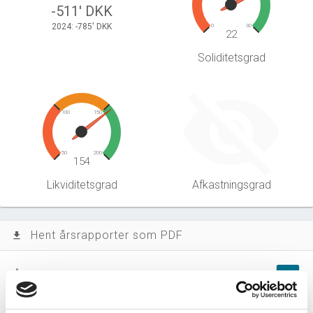
-511' DKK
2024: -785' DKK
0
30
22
Soliditetsgrad
100
150
50
200
154
Likviditetsgrad
Afkastningsgrad
Hent årsrapporter som PDF
file_download
Årsrapporten 2025-12
file_download
Årsrapporten 2024-12