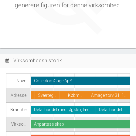
generere figuren for denne virksomhed.
Virksomhedshistorik
event_note
Navn
CollectorsCage ApS
Adresse
Sværteg…
Købm…
Amagertorv 31, 1…
Branche
Detailhandel med tøj, sko, læd…
Detailhandel…
Virkso…
Anpartsselskab