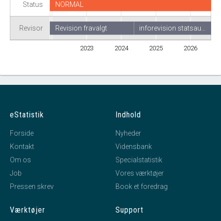
Status
NORMAL
Revisor
Revision fravalgt
inforevision statsau…
2023
2024
2025
2026
eStatistik
Indhold
Forside
Nyheder
Kontakt
Vidensbank
Om os
Specialstatistik
Job
Vores værktøjer
Pressen skrev
Book et foredrag
Værktøjer
Support