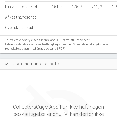
Likviditetsgrad
154,3
175,7
211,2
19
Afkastningsgrad
-
-
-
Overskudsgrad
-
-
-
Tal fra erhvervsstyrelsens regnskabs-API. eStatistik henviser til
Erhvervsstyrelsen ved eventuelle fejlregistreringer. Vi anbefaler at krydstjekke
regnskabsdataen med årsrapporterne i PDF.
Udvikling i antal ansatte
show_chart
CollectorsCage ApS har ikke haft nogen
beskæftigelse endnu. Vi kan derfor ikke