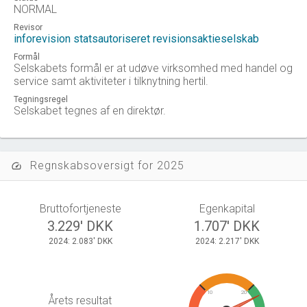
NORMAL
Revisor
inforevision statsautoriseret revisionsaktieselskab
Formål
Selskabets formål er at udøve virksomhed med handel og
service samt aktiviteter i tilknytning hertil.
Tegningsregel
Selskabet tegnes af en direktør.
Regnskabsoversigt for 2025
speed
Bruttofortjeneste
Egenkapital
3.229' DKK
1.707' DKK
2024: 2.083' DKK
2024: 2.217' DKK
10
20
Årets resultat