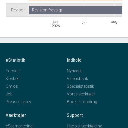
Revisor
Revision fravalgt
jun.
jul.
aug.
2026
eStatistik
Indhold
Forside
Nyheder
Kontakt
Vidensbank
Om os
Specialstatistik
Job
Vores værktøjer
Pressen skrev
Book et foredrag
Værktøjer
Support
eSegmentering
Hjælp til værktøjerne