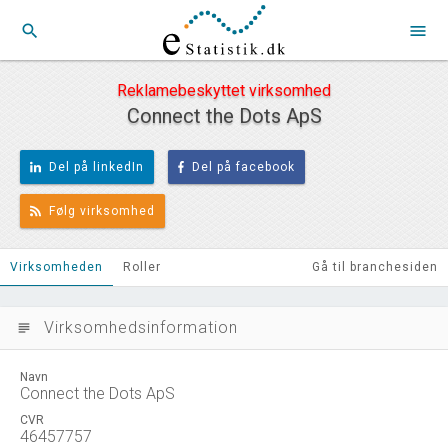
search
menu
Reklamebeskyttet virksomhed
Connect the Dots ApS
Del på linkedIn
Del på facebook
Følg virksomhed
Virksomheden
Roller
Gå til branchesiden
Virksomhedsinformation
subject
Navn
Connect the Dots ApS
CVR
46457757