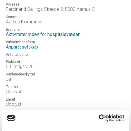
Adresse
Ferdinand Sallings Stræde 2, 8000 Aarhus C
Kommune
Aarhus Kommune
Branche
Aktiviteter inden for hospitalsvæsen
Virksomhedsform
Anpartsselskab
Antal ansatte
Etableret
04. maj, 2026
Reklamebeskyttet
Ja
Telefon
Uoplyst
Email
Uoplyst
Hjemmeside
Connect the Dots ApS
Status
NORMAL