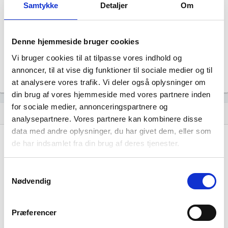
Samtykke
Detaljer
Om
Revisor
Revision fravalgt
Formål
Selskabets formål er at drive og analysere
Denne hjemmeside bruger cookies
sundhedsstruktur samt dermed beslægtet virksomhed.
Vi bruger cookies til at tilpasse vores indhold og
Tegningsregel
annoncer, til at vise dig funktioner til sociale medier og til
Selskabet tegnes af en direktør.
at analysere vores trafik. Vi deler også oplysninger om
din brug af vores hjemmeside med vores partnere inden
for sociale medier, annonceringspartnere og
Udvikling i antal ansatte
show_chart
analysepartnere. Vores partnere kan kombinere disse
data med andre oplysninger, du har givet dem, eller som
de har indsamlet fra din brug af deres tjenester.
Samtykkevalg
Nødvendig
Connect the Dots ApS har ikke haft nogen
beskæftigelse endnu. Vi kan derfor ikke
Præferencer
generere figuren for denne virksomhed.