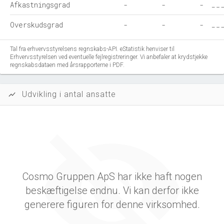
Afkastningsgrad
-
-
-
Overskudsgrad
-
-
-
Tal fra erhvervsstyrelsens regnskabs-API. eStatistik henviser til
Erhvervsstyrelsen ved eventuelle fejlregistreringer. Vi anbefaler at krydstjekke
regnskabsdataen med årsrapporterne i PDF.
Udvikling i antal ansatte
show_chart
Cosmo Gruppen ApS har ikke haft nogen
beskæftigelse endnu. Vi kan derfor ikke
generere figuren for denne virksomhed.