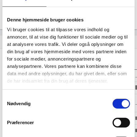
Årsrapporten 2022-06
file_download
Denne hjemmeside bruger cookies
Vi bruger cookies til at tilpasse vores indhold og
annoncer, til at vise dig funktioner til sociale medier og til
Regnskaber
assignment
at analysere vores trafik. Vi deler også oplysninger om
din brug af vores hjemmeside med vores partnere inden
Resultat i 1000
for sociale medier, annonceringspartnere og
2024-06
2023-06
2022-06
DKK
analysepartnere. Vores partnere kan kombinere disse
data med andre oplysninger, du har givet dem, eller som
Nettoomsætning
-
-
-
de har indsamlet fra din brug af deres tjenester.
Bruttofortjeneste
-247
-11
-11
Samtykkevalg
Driftsresultat
-
-
-
Nødvendig
(EBIT)
Resultat før skat
-7.751
2.131
1.434
Præferencer
Årets Resultat
-7.751
2.136
1.434