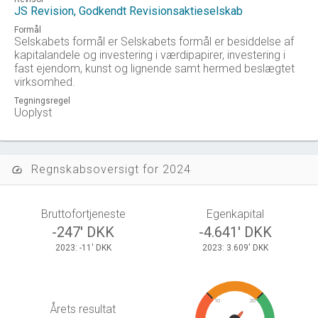
JS Revision, Godkendt Revisionsaktieselskab
Formål
Selskabets formål er Selskabets formål er besiddelse af
kapitalandele og investering i værdipapirer, investering i
fast ejendom, kunst og lignende samt hermed beslægtet
virksomhed.
Tegningsregel
Uoplyst
Regnskabsoversigt for 2024
speed
Bruttofortjeneste
Egenkapital
-247' DKK
-4.641' DKK
2023: -11' DKK
2023: 3.609' DKK
10
20
Årets resultat