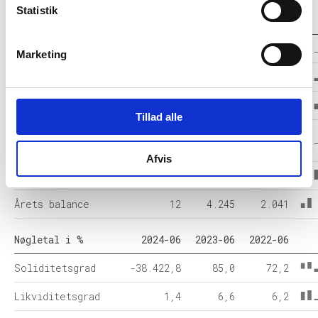
Statistik
Balance i 1000 DKK
2024-06
2023-06
2022-06
Anlægsaktiver
0
4.203
2.006
Marketing
Omsætningsaktiver
12
42
35
Egenkapital
-4.641
3.610
1.474
Tillad alle
Hensatte
3.782
-
-
forpligtelser
Afvis
Gældsforpligtelser
871
635
567
Årets balance
12
4.245
2.041
Nøgletal i %
2024-06
2023-06
2022-06
Soliditetsgrad
-38.422,8
85,0
72,2
Likviditetsgrad
1,4
6,6
6,2