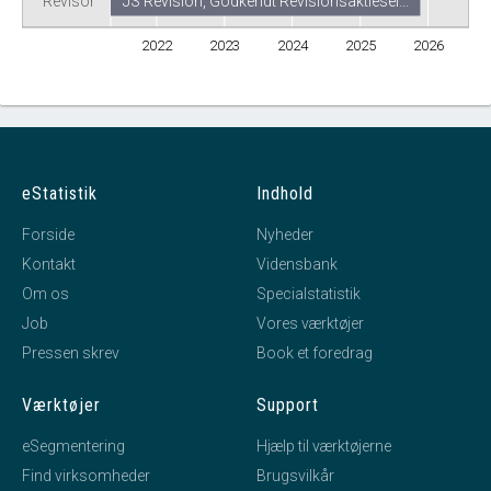
Revisor
JS Revision, Godkendt Revisionsaktiesel…
2022
2023
2024
2025
2026
eStatistik
Indhold
Forside
Nyheder
Kontakt
Vidensbank
Om os
Specialstatistik
Job
Vores værktøjer
Pressen skrev
Book et foredrag
Værktøjer
Support
eSegmentering
Hjælp til værktøjerne
Find virksomheder
Brugsvilkår