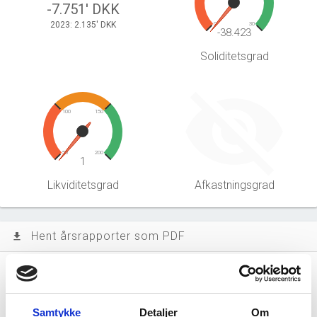
-7.751' DKK
2023: 2.135' DKK
0
30
-38.423
Soliditetsgrad
100
150
50
200
1
Likviditetsgrad
Afkastningsgrad
Hent årsrapporter som PDF
file_download
Årsrapporten 2024-06
file_download
Samtykke
Detaljer
Om
Årsrapporten 2023-06
file_download