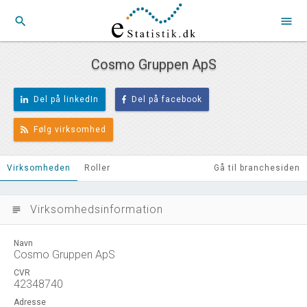
search
menu
Cosmo Gruppen ApS
Del på linkedIn
Del på facebook
Følg virksomhed
Virksomheden
Roller
Gå til branchesiden
Virksomhedsinformation
subject
Navn
Cosmo Gruppen ApS
CVR
42348740
Adresse