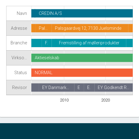
Navn
CREDIN A/S
Adresse
Pal…
Palsgaardvej 12, 7130 Juelsminde
Branche
F.
Fremstilling af mølleriprodukter
Virkso…
Aktieselskab
Status
NORMAL
Revisor
EY Danmark…
E
E.
EY Godkendt R…
2010
2020