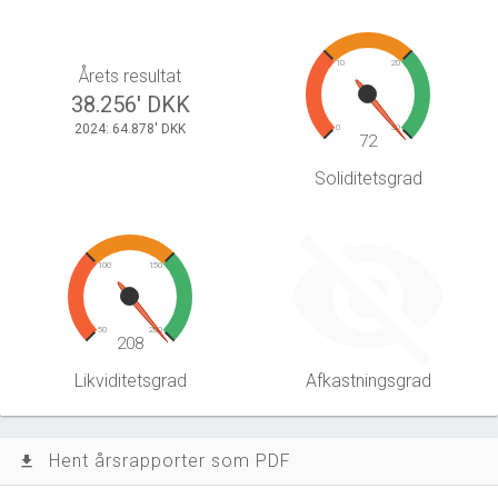
10
20
Årets resultat
38.256' DKK
2024: 64.878' DKK
0
30
72
Soliditetsgrad
100
150
50
200
208
Likviditetsgrad
Afkastningsgrad
Hent årsrapporter som PDF
file_download