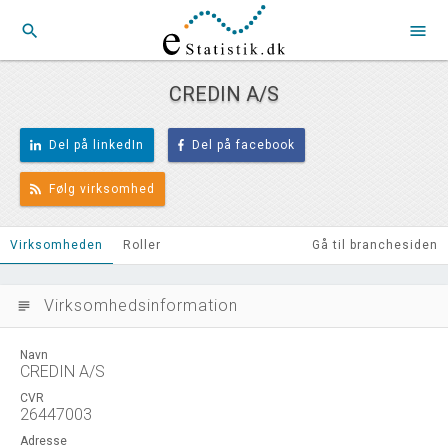
search
menu
CREDIN A/S
Del på linkedIn
Del på facebook
Følg virksomhed
Virksomheden
Roller
Gå til branchesiden
Virksomhedsinformation
subject
Navn
CREDIN A/S
CVR
26447003
Adresse