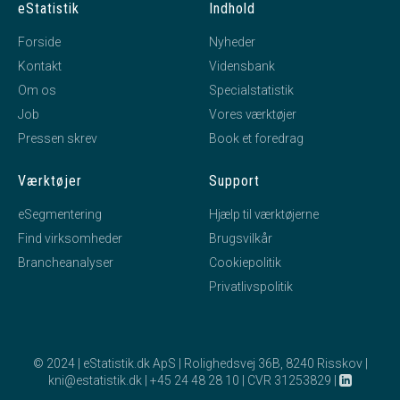
eStatistik
Indhold
Forside
Nyheder
Kontakt
Vidensbank
Om os
Specialstatistik
Job
Vores værktøjer
Pressen skrev
Book et foredrag
Værktøjer
Support
eSegmentering
Hjælp til værktøjerne
Find virksomheder
Brugsvilkår
Brancheanalyser
Cookiepolitik
Privatlivspolitik
© 2024 | eStatistik.dk ApS | Rolighedsvej 36B, 8240 Risskov |
kni@estatistik.dk
|
+45 24 48 28 10
|
CVR 31253829
|