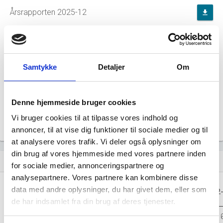
Årsrapporten 2025-12
file_download
Årsrapporten 2024-12
file_download
Årsrapporten 2023-12
file_download
Samtykke
Detaljer
Om
Årsrapporten 2022-12
file_download
Denne hjemmeside bruger cookies
Årsrapporten 2021-12
Vi bruger cookies til at tilpasse vores indhold og
file_download
annoncer, til at vise dig funktioner til sociale medier og til
at analysere vores trafik. Vi deler også oplysninger om
din brug af vores hjemmeside med vores partnere inden
Regnskaber
assignment
for sociale medier, annonceringspartnere og
analysepartnere. Vores partnere kan kombinere disse
Resultat i 1000
data med andre oplysninger, du har givet dem, eller som
2025-12
2024-12
2023-12
2022
DKK
de har indsamlet fra din brug af deres tjenester.
Nettoomsætning
229.721
240.750
234.120
203.