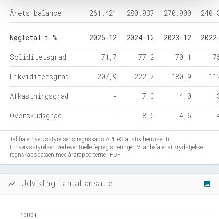
Årets balance
261.421
280.937
270.900
240.
Nøgletal i %
2025-12
2024-12
2023-12
2022
Soliditetsgrad
71,7
77,2
70,1
7
Likviditetsgrad
207,9
222,7
180,9
11
Afkastningsgrad
-
7,3
4,0
Overskudsgrad
-
8,5
4,6
Tal fra erhvervsstyrelsens regnskabs-API. eStatistik henviser til
Erhvervsstyrelsen ved eventuelle fejlregistreringer. Vi anbefaler at krydstjekke
regnskabsdataen med årsrapporterne i PDF.
Udvikling i antal ansatte
show_chart
image
1000+
1000+