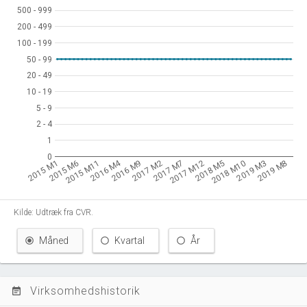
500 - 999
500 - 999
200 - 499
200 - 499
100 - 199
100 - 199
50 - 99
50 - 99
20 - 49
20 - 49
10 - 19
10 - 19
5 - 9
5 - 9
2 - 4
2 - 4
1
1
0
0
2016 M4
2015 M1
2015 M6
2015 M11
2016 M9
2017 M2
2017 M7
2017 M12
2018 M5
2018 M10
2019 M3
2019 M8
Kilde: Udtræk fra CVR.
Måned
Kvartal
År
Virksomhedshistorik
event_note