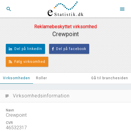
search
menu
Reklamebeskyttet virksomhed
Crewpoint
Del på linkedIn
Del på facebook
Følg virksomhed
Virksomheden
Roller
Gå til branchesiden
Virksomhedsinformation
subject
Navn
Crewpoint
CVR
46532317