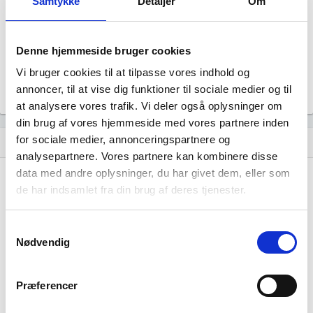
Samtykke
Detaljer
Om
Revisor
Uoplyst
Formål
Denne hjemmeside bruger cookies
Uoplyst
Vi bruger cookies til at tilpasse vores indhold og
Tegningsregel
Uoplyst
annoncer, til at vise dig funktioner til sociale medier og til
at analysere vores trafik. Vi deler også oplysninger om
din brug af vores hjemmeside med vores partnere inden
for sociale medier, annonceringspartnere og
Udvikling i antal ansatte
show_chart
analysepartnere. Vores partnere kan kombinere disse
data med andre oplysninger, du har givet dem, eller som
de har indsamlet fra din brug af deres tjenester.
Samtykkevalg
Nødvendig
Crewpoint har ikke haft nogen beskæftigelse
endnu. Vi kan derfor ikke generere figuren
Præferencer
for denne virksomhed.