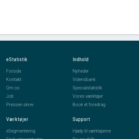
eStatistik
Indhold
Forside
Nyheder
Kontakt
Vidensbank
Om os
Specialstatistik
Job
Vores værktøjer
Pressen skrev
Book et foredrag
Værktøjer
Support
eSegmentering
Hjælp til værktøjerne