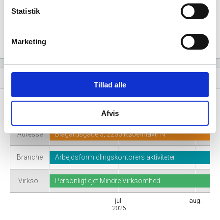
Statistik
Marketing
Virksomhedshistorik
event_note
Tillad alle
Navn
Crewpoint
Afvis
Adresse
Blågårdsgade 3, 2200 København N
Branche
Arbejdsformidlingskontorers aktiviteter
Virkso…
Personligt ejet Mindre Virksomhed
jul.
aug.
2026