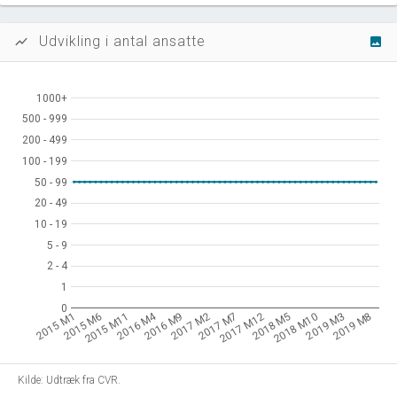
Udvikling i antal ansatte
show_chart
image
1000+
1000+
500 - 999
500 - 999
200 - 499
200 - 499
100 - 199
100 - 199
50 - 99
50 - 99
20 - 49
20 - 49
10 - 19
10 - 19
5 - 9
5 - 9
2 - 4
2 - 4
1
1
0
0
2016 M4
2015 M1
2015 M6
2015 M11
2016 M9
2017 M2
2017 M7
2017 M12
2018 M5
2018 M10
2019 M3
2019 M8
Kilde: Udtræk fra CVR.