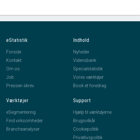
eStatistik
Indhold
Forside
Nyheder
Kontakt
Vidensbank
Om os
Specialstatistik
Job
Vores værktøjer
Pressen skrev
Book et foredrag
Værktøjer
Support
eSegmentering
Hjælp til værktøjerne
Find virksomheder
Brugsvilkår
Brancheanalyser
Cookiepolitik
Privatlivspolitik