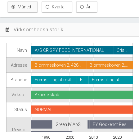
Måned
Kvartal
År
Virksomhedshistorik
event_note
Navn
A/S CRISPY FOOD INTERNATIONAL
Cris…
Adresse
Blommeskoven 2, 428…
Blommeskoven 2,…
Branche
Fremstilling af møl…
F…
Fremstilling af…
Virkso…
Aktieselskab
Status
NORMAL
Green IV ApS
EY Godkendt Rev…
Revisor
DELOITTE STAT…
1990
2000
2010
2020