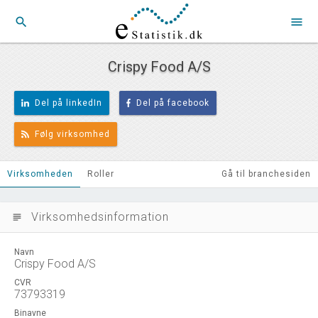
search
menu
Crispy Food A/S
Del på linkedIn
Del på facebook
Følg virksomhed
Virksomheden
Roller
Gå til branchesiden
Virksomhedsinformation
subject
Navn
Crispy Food A/S
CVR
73793319
Binavne