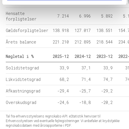
Egenkapital
75.078
78.882
74.101
74.
Hensatte
7.214
6.996
5.892
5.
forpligtelser
Gældsforpligtelser
138.918
127.017
138.551
154.
Årets balance
221.210
212.895
218.544
234.
Nøgletal i %
2025-12
2024-12
2023-12
2022
Soliditetsgrad
33,9
37,1
33,9
3
Likviditetsgrad
68,2
71,4
74,7
7
Afkastningsgrad
-29,4
-25,7
-29,2
Overskudsgrad
-24,6
-18,8
-20,2
Tal fra erhvervsstyrelsens regnskabs-API. eStatistik henviser til
Erhvervsstyrelsen ved eventuelle fejlregistreringer. Vi anbefaler at krydstjekke
regnskabsdataen med årsrapporterne i PDF.