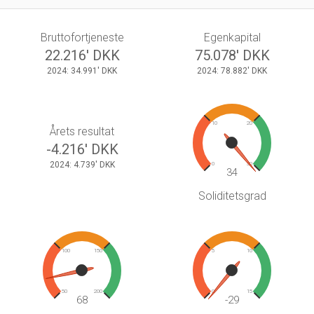
Bruttofortjeneste
Egenkapital
22.216' DKK
75.078' DKK
2024: 34.991' DKK
2024: 78.882' DKK
10
20
Årets resultat
-4.216' DKK
2024: 4.739' DKK
0
30
34
Soliditetsgrad
100
150
5
10
50
200
0
15
68
-29