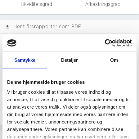
Likviditetsgrad
Afkastningsgrad
Hent årsrapporter som PDF
file_download
Årsrapporten 2025-12
file_download
Samtykke
Detaljer
Om
Årsrapporten 2024-12
file_download
Årsrapporten 2023-12
file_download
Denne hjemmeside bruger cookies
Vi bruger cookies til at tilpasse vores indhold og
Årsrapporten 2022-12
file_download
annoncer, til at vise dig funktioner til sociale medier og til
at analysere vores trafik. Vi deler også oplysninger om
Årsrapporten 2021-12
file_download
din brug af vores hjemmeside med vores partnere inden
for sociale medier, annonceringspartnere og
analysepartnere. Vores partnere kan kombinere disse
data med andre oplysninger, du har givet dem, eller som
Regnskaber
assignment