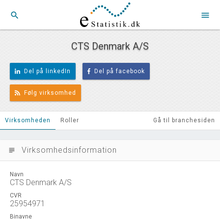
search
menu
CTS Denmark A/S
Del på linkedIn
Del på facebook
Følg virksomhed
Virksomheden
Roller
Gå til branchesiden
Virksomhedsinformation
subject
Navn
CTS Denmark A/S
CVR
25954971
Binavne