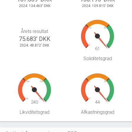
2024: 134.463' DKK
2024: 109.815' DKK
10
20
Årets resultat
75.683' DKK
2024: 48.872' DKK
0
30
61
Soliditetsgrad
100
150
5
10
50
200
0
15
240
44
Likviditetsgrad
Afkastningsgrad