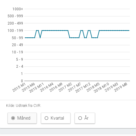
1000+
1000+
500 - 999
500 - 999
200 - 499
200 - 499
100 - 199
100 - 199
50 - 99
50 - 99
20 - 49
20 - 49
10 - 19
10 - 19
5 - 9
5 - 9
2 - 4
2 - 4
1
1
0
0
2016 M4
2015 M1
2015 M6
2015 M11
2016 M9
2017 M2
2017 M7
2017 M12
2018 M5
2018 M10
2019 M3
2019 M8
Kilde: Udtræk fra CVR.
Måned
Kvartal
År