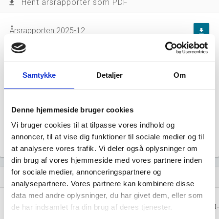
Hent årsrapporter som PDF
file_download
Årsrapporten 2025-12
file_download
Årsrapporten 2024-12
file_download
Samtykke
Detaljer
Om
Årsrapporten 2023-12
file_download
Årsrapporten 2023-12
file_download
Denne hjemmeside bruger cookies
Vi bruger cookies til at tilpasse vores indhold og
Årsrapporten 2022-12
file_download
annoncer, til at vise dig funktioner til sociale medier og til
at analysere vores trafik. Vi deler også oplysninger om
din brug af vores hjemmeside med vores partnere inden
for sociale medier, annonceringspartnere og
Regnskaber
assignment
analysepartnere. Vores partnere kan kombinere disse
data med andre oplysninger, du har givet dem, eller som
Resultat i 1000
2025-12
2024-12
2023-12
2023
de har indsamlet fra din brug af deres tjenester.
DKK