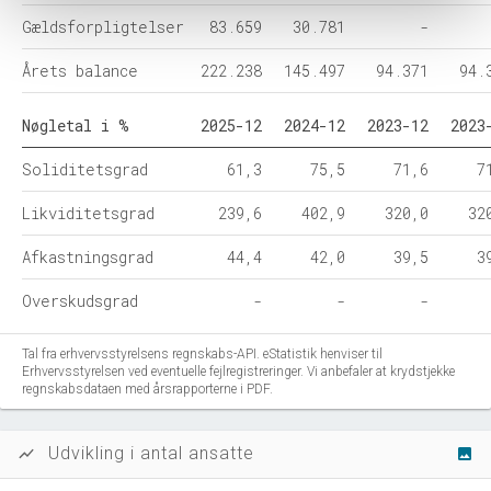
Gældsforpligtelser
83.659
30.781
-
Årets balance
222.238
145.497
94.371
94.
Nøgletal i %
2025-12
2024-12
2023-12
2023
Soliditetsgrad
61,3
75,5
71,6
7
Likviditetsgrad
239,6
402,9
320,0
32
Afkastningsgrad
44,4
42,0
39,5
3
Overskudsgrad
-
-
-
Tal fra erhvervsstyrelsens regnskabs-API. eStatistik henviser til
Erhvervsstyrelsen ved eventuelle fejlregistreringer. Vi anbefaler at krydstjekke
regnskabsdataen med årsrapporterne i PDF.
Udvikling i antal ansatte
show_chart
image