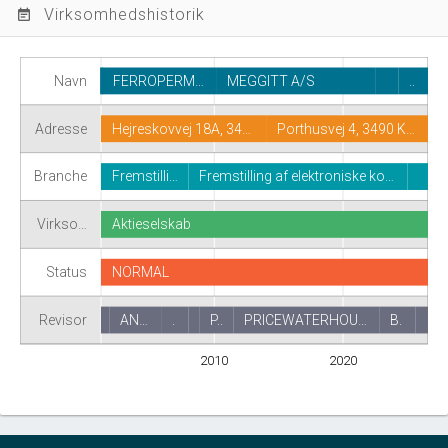
Virksomhedshistorik
event_note
Navn
FERROPERM…
MEGGITT A/S
..
Adresse
Hejreskovvej 18A, 34…
Porthusvej 4, 3490 K…
Branche
Fremstilli…
Fremstilling af elektroniske ko…
Virkso…
Aktieselskab
Status
NORMAL
Revisor
AN…
.
P..
PRICEWATERHOU…
B.
2010
2020