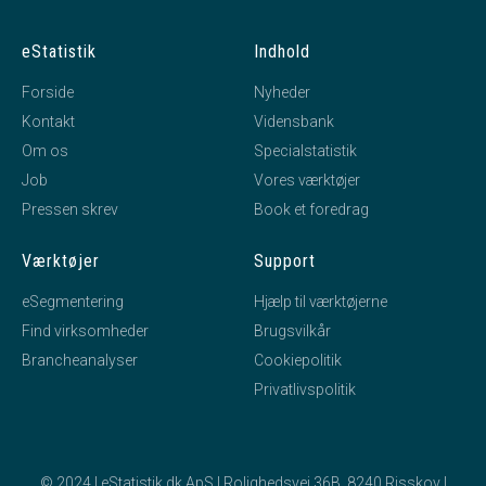
eStatistik
Indhold
Forside
Nyheder
Kontakt
Vidensbank
Om os
Specialstatistik
Job
Vores værktøjer
Pressen skrev
Book et foredrag
Værktøjer
Support
eSegmentering
Hjælp til værktøjerne
Find virksomheder
Brugsvilkår
Brancheanalyser
Cookiepolitik
Privatlivspolitik
© 2024 | eStatistik.dk ApS | Rolighedsvej 36B, 8240 Risskov |