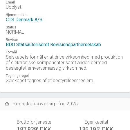
Email
Uoplyst
Hjemmeside
CTS Denmark A/S
Status
NORMAL
Revisor
BDO Statsautoriseret Revisionspartnerselskab
Formål
Selskabets formål er at drive virksomhed med produktion
af elektroniske komponenter samt anden dermed
beslægtet erhvervsmæssig virksomhed.
Tegningsregel
Selskabet tegnes af et bestyrelsesmedlem.
Regnskabsoversigt for 2025
speed
Bruttofortjeneste
Egenkapital
187.839' DKK
136.195' DKK