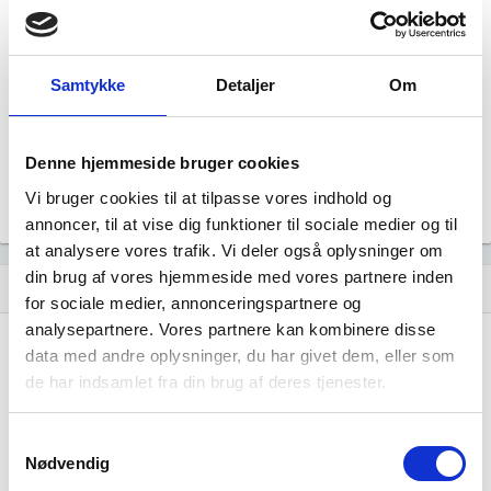
DanLanguage
Status
Ophørt
Samtykke
Detaljer
Om
Revisor
Uoplyst
Formål
Uoplyst
Denne hjemmeside bruger cookies
Tegningsregel
Vi bruger cookies til at tilpasse vores indhold og
Uoplyst
annoncer, til at vise dig funktioner til sociale medier og til
at analysere vores trafik. Vi deler også oplysninger om
din brug af vores hjemmeside med vores partnere inden
Udvikling i antal ansatte
show_chart
image
for sociale medier, annonceringspartnere og
analysepartnere. Vores partnere kan kombinere disse
data med andre oplysninger, du har givet dem, eller som
1000+
1000+
de har indsamlet fra din brug af deres tjenester.
500 - 999
500 - 999
200 - 499
200 - 499
100 - 199
100 - 199
Samtykkevalg
Nødvendig
50 - 99
50 - 99
20 - 49
20 - 49