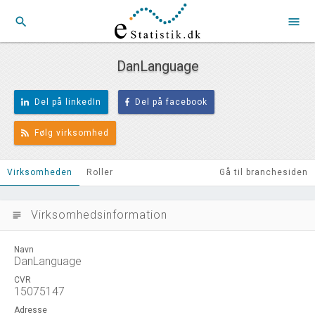
search
menu
DanLanguage
Del på linkedIn
Del på facebook
Følg virksomhed
Virksomheden
Roller
Gå til branchesiden
Virksomhedsinformation
subject
Navn
DanLanguage
CVR
15075147
Adresse