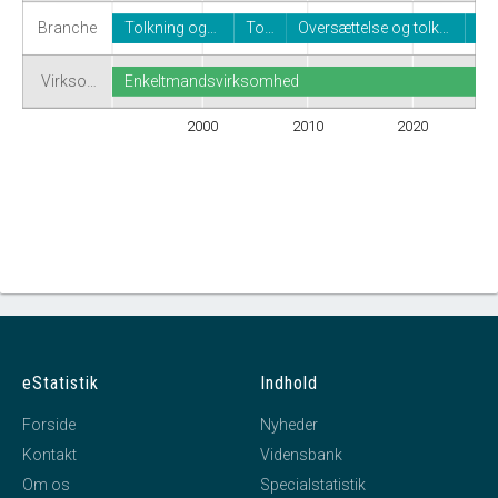
Branche
Tolkning og…
To…
Oversættelse og tolk…
Virkso…
Enkeltmandsvirksomhed
2000
2010
2020
eStatistik
Indhold
Forside
Nyheder
Kontakt
Vidensbank
Om os
Specialstatistik