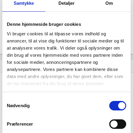
Samtykke
Detaljer
Om
Revisor
Revision fravalgt
Formål
Selskabets formål er at udøve virksomhed med handel og
Denne hjemmeside bruger cookies
service samt aktiviteter i tilknytning hertil.
Vi bruger cookies til at tilpasse vores indhold og
Tegningsregel
annoncer, til at vise dig funktioner til sociale medier og til
Selskabet tegnes af en direktør.
at analysere vores trafik. Vi deler også oplysninger om
din brug af vores hjemmeside med vores partnere inden
for sociale medier, annonceringspartnere og
Udvikling i antal ansatte
show_chart
analysepartnere. Vores partnere kan kombinere disse
data med andre oplysninger, du har givet dem, eller som
de har indsamlet fra din brug af deres tjenester.
Samtykkevalg
Nødvendig
dansk dykkerfirma ApS har ikke haft nogen
beskæftigelse endnu. Vi kan derfor ikke
Præferencer
generere figuren for denne virksomhed.