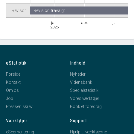
Revisor
Revision fravalgt
jan.
apr.
jul.
2026
eStatistik
Indhold
Forside
Nyheder
Kontakt
Vidensbank
Om os
Specialstatistik
Job
Vores værktøjer
Pressen skrev
Book et foredrag
Værktøjer
Support
eSegmentering
Hjælp til værktøjerne