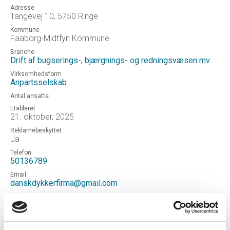
Adresse
Tangevej 10, 5750 Ringe
Kommune
Faaborg-Midtfyn Kommune
Branche
Drift af bugserings-, bjærgnings- og redningsvæsen mv.
Virksomhedsform
Anpartsselskab
Antal ansatte
Etableret
21. oktober, 2025
Reklamebeskyttet
Ja
Telefon
50136789
Email
danskdykkerfirma@gmail.com
Hjemmeside
dansk dykkerfirma ApS
Status
NORMAL