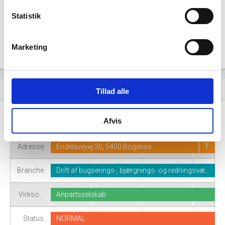
Statistik
Marketing
Virksomhedshistorik
event_note
Tillad alle
Afvis
Navn
dansk dykkerfirma ApS
Adresse
Endelavevej 30, 5400 Bogense
T
Branche
Drift af bugserings-, bjærgnings- og redningsvæ…
Virkso…
Anpartsselskab
Status
NORMAL