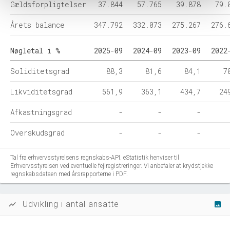
Gældsforpligtelser
37.844
57.765
39.878
79.
Årets balance
347.792
332.073
275.267
276.
Nøgletal i %
2025-09
2024-09
2023-09
2022
Soliditetsgrad
88,3
81,6
84,1
7
Likviditetsgrad
561,9
363,1
434,7
24
Afkastningsgrad
-
-
-
Overskudsgrad
-
-
-
Tal fra erhvervsstyrelsens regnskabs-API. eStatistik henviser til
Erhvervsstyrelsen ved eventuelle fejlregistreringer. Vi anbefaler at krydstjekke
regnskabsdataen med årsrapporterne i PDF.
Udvikling i antal ansatte
show_chart
image