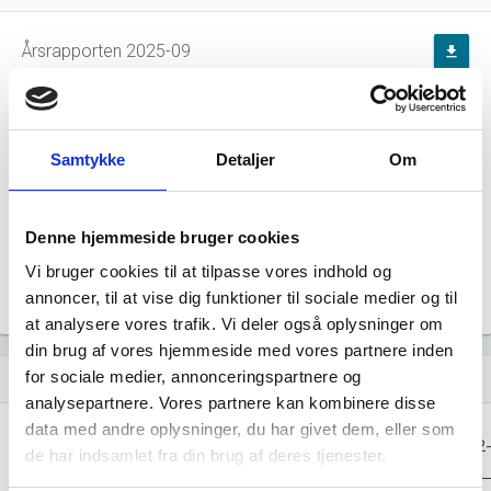
Årsrapporten 2025-09
file_download
Årsrapporten 2024-09
file_download
Samtykke
Detaljer
Om
Årsrapporten 2023-09
file_download
Årsrapporten 2022-09
file_download
Denne hjemmeside bruger cookies
Vi bruger cookies til at tilpasse vores indhold og
Årsrapporten 2021-09
file_download
annoncer, til at vise dig funktioner til sociale medier og til
at analysere vores trafik. Vi deler også oplysninger om
din brug af vores hjemmeside med vores partnere inden
for sociale medier, annonceringspartnere og
Regnskaber
assignment
analysepartnere. Vores partnere kan kombinere disse
data med andre oplysninger, du har givet dem, eller som
Resultat i 1000
2025-09
2024-09
2023-09
2022
DKK
de har indsamlet fra din brug af deres tjenester.