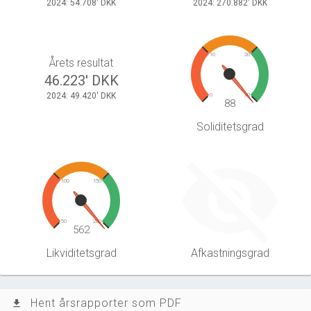
2024: 54.708' DKK
2024: 270.882' DKK
10
20
Årets resultat
46.223' DKK
2024: 49.420' DKK
0
30
88
Soliditetsgrad
100
150
50
200
562
Likviditetsgrad
Afkastningsgrad
Hent årsrapporter som PDF
file_download