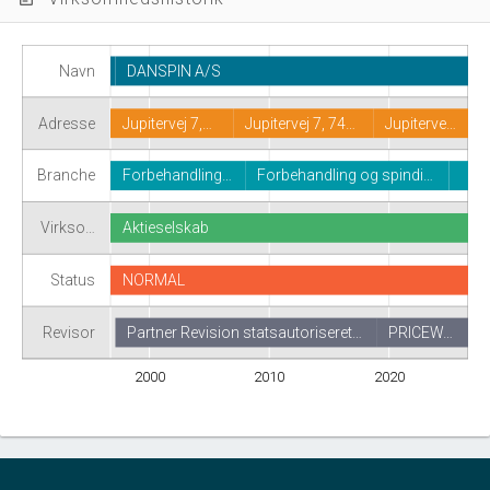
Navn
DANSPIN A/S
Adresse
Jupitervej 7,…
Jupitervej 7, 74…
Jupiterve…
Branche
Forbehandling…
Forbehandling og spindi…
Virkso…
Aktieselskab
Status
NORMAL
Revisor
Partner Revision statsautoriseret…
PRICEW…
2000
2010
2020