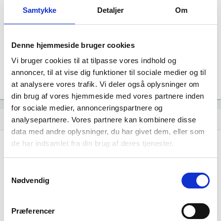
Status
Samtykke
Detaljer
Om
Aktiv
Revisor
Uoplyst
Denne hjemmeside bruger cookies
Formål
Uoplyst
Vi bruger cookies til at tilpasse vores indhold og
Tegningsregel
annoncer, til at vise dig funktioner til sociale medier og til
Uoplyst
at analysere vores trafik. Vi deler også oplysninger om
din brug af vores hjemmeside med vores partnere inden
for sociale medier, annonceringspartnere og
Udvikling i antal ansatte
show_chart
analysepartnere. Vores partnere kan kombinere disse
data med andre oplysninger, du har givet dem, eller som
de har indsamlet fra din brug af deres tjenester.
Samtykkevalg
Nødvendig
DDS2020 har ikke haft nogen beskæftigelse
Præferencer
endnu. Vi kan derfor ikke generere figuren