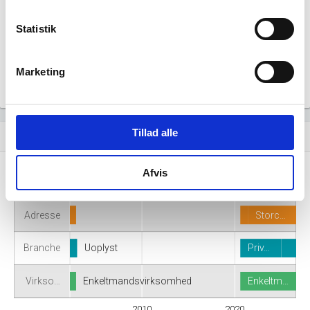
for denne virksomhed.
Statistik
Marketing
Tillad alle
Virksomhedshistorik
event_note
Afvis
Navn
EDJ 2002 v/Esben Damm Jensen
DDS2020
Adresse
Storc…
Branche
Uoplyst
Priv…
Virkso…
Enkeltmandsvirksomhed
Enkeltm…
2010
2020