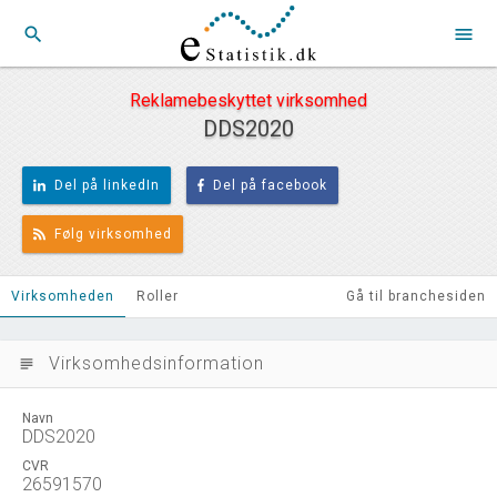
search
menu
Reklamebeskyttet virksomhed
DDS2020
Del på linkedIn
Del på facebook
Følg virksomhed
Virksomheden
Roller
Gå til branchesiden
Virksomhedsinformation
subject
Navn
DDS2020
CVR
26591570