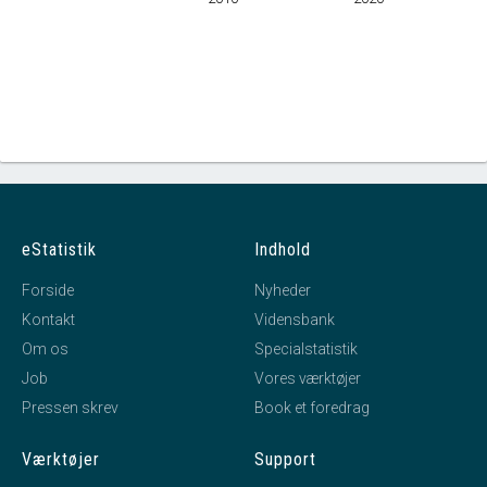
eStatistik
Indhold
Forside
Nyheder
Kontakt
Vidensbank
Om os
Specialstatistik
Job
Vores værktøjer
Pressen skrev
Book et foredrag
Værktøjer
Support