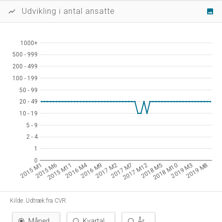
Udvikling i antal ansatte
show_chart
image
1000+
1000+
500 - 999
500 - 999
200 - 499
200 - 499
100 - 199
100 - 199
50 - 99
50 - 99
20 - 49
20 - 49
10 - 19
10 - 19
5 - 9
5 - 9
2 - 4
2 - 4
1
1
0
0
2016 M4
2015 M1
2015 M6
2015 M11
2016 M9
2017 M2
2017 M7
2017 M12
2018 M5
2018 M10
2019 M3
2019 M8
Kilde: Udtræk fra CVR.
Måned
Kvartal
År