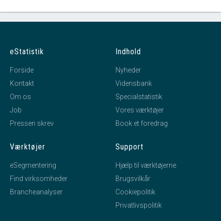
eStatistik
Indhold
Forside
Nyheder
Kontakt
Vidensbank
Om os
Specialstatistik
Job
Vores værktøjer
Pressen skrev
Book et foredrag
Værktøjer
Support
eSegmentering
Hjælp til værktøjerne
Find virksomheder
Brugsvilkår
Brancheanalyser
Cookiepolitik
Privatlivspolitik