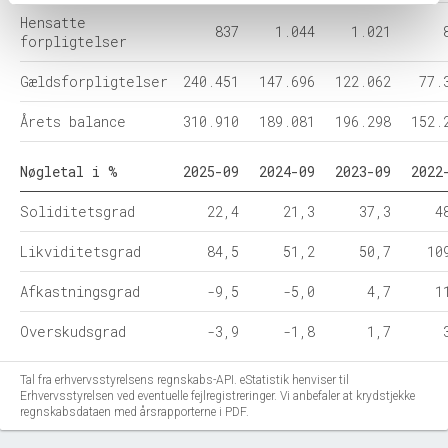
Hensatte
837
1.044
1.021
forpligtelser
Gældsforpligtelser
240.451
147.696
122.062
77.
Årets balance
310.910
189.081
196.298
152.
Nøgletal i %
2025-09
2024-09
2023-09
2022
Soliditetsgrad
22,4
21,3
37,3
4
Likviditetsgrad
84,5
51,2
50,7
10
Afkastningsgrad
-9,5
-5,0
4,7
1
Overskudsgrad
-3,9
-1,8
1,7
Tal fra erhvervsstyrelsens regnskabs-API. eStatistik henviser til
Erhvervsstyrelsen ved eventuelle fejlregistreringer. Vi anbefaler at krydstjekke
regnskabsdataen med årsrapporterne i PDF.