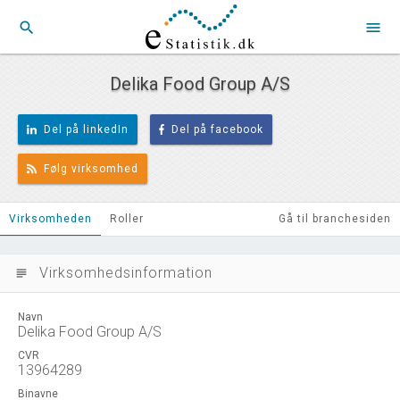
search
menu
Delika Food Group A/S
Del på linkedIn
Del på facebook
Følg virksomhed
Virksomheden
Roller
Gå til branchesiden
Virksomhedsinformation
subject
Navn
Delika Food Group A/S
CVR
13964289
Binavne