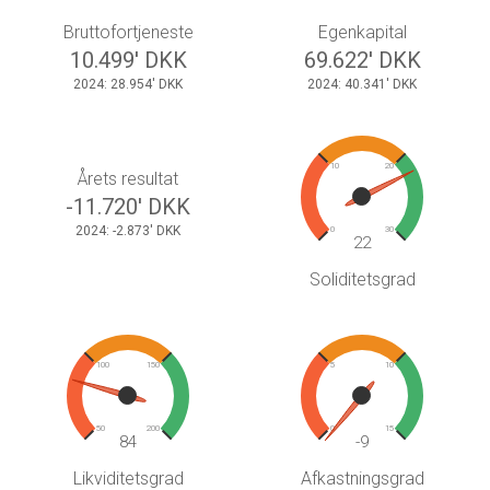
Bruttofortjeneste
Egenkapital
10.499' DKK
69.622' DKK
2024: 28.954' DKK
2024: 40.341' DKK
10
20
Årets resultat
-11.720' DKK
2024: -2.873' DKK
0
30
22
Soliditetsgrad
100
150
5
10
50
200
0
15
84
-9
Likviditetsgrad
Afkastningsgrad