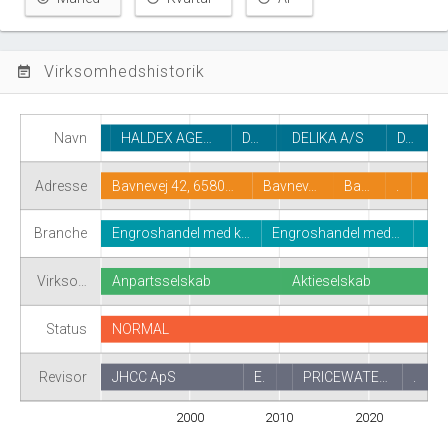
Virksomhedshistorik
event_note
Navn
HALDEX AGE…
D…
DELIKA A/S
D…
Adresse
Bavnevej 42, 6580…
Bavnev…
Ba…
.
Branche
Engroshandel med k…
Engroshandel med…
Virkso…
Anpartsselskab
Aktieselskab
Status
NORMAL
Revisor
JHCC ApS
E.
PRICEWATE…
.
2000
2010
2020