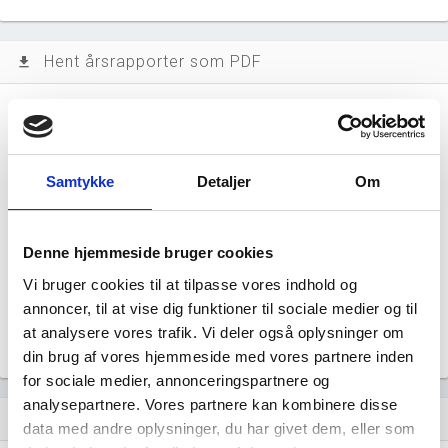
Hent årsrapporter som PDF
file_download
Årsrapporten 2025-09
file_download
Årsrapporten 2024-09
file_download
Samtykke
Detaljer
Om
Årsrapporten 2023-09
file_download
Denne hjemmeside bruger cookies
Årsrapporten 2022-09
file_download
Vi bruger cookies til at tilpasse vores indhold og
annoncer, til at vise dig funktioner til sociale medier og til
Årsrapporten 2021-09
at analysere vores trafik. Vi deler også oplysninger om
file_download
din brug af vores hjemmeside med vores partnere inden
for sociale medier, annonceringspartnere og
analysepartnere. Vores partnere kan kombinere disse
Regnskaber
assignment
data med andre oplysninger, du har givet dem, eller som