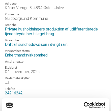
Adresse
Kårup Vænge 3, 4894 Øster Ulslev
Kommune
Guldborgsund Kommune
Branche
Private husholdningers produktion af udifferentierede
tjenesteydelser til eget brug
Bibrancher
Drift af sundhedsvæsen i øvrigt i.a.n.
Virksomhedsform
Enkeltmandsvirksomhed
Antal ansatte
Etableret
04. november, 2025
Reklamebeskyttet
Ja
Telefon
24216242
Email
godsted@city.dk
Hjemmeside