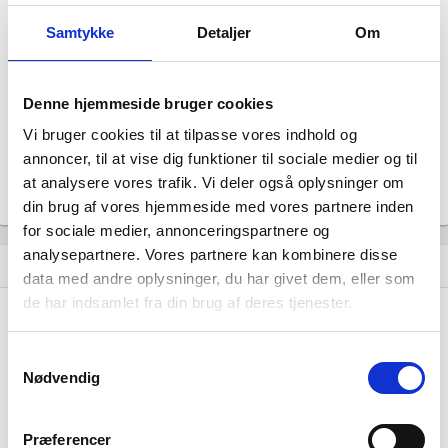
Den Lille Fe
Samtykke
Detaljer
Om
Status
Aktiv
Revisor
Uoplyst
Denne hjemmeside bruger cookies
Formål
Vi bruger cookies til at tilpasse vores indhold og
Uoplyst
annoncer, til at vise dig funktioner til sociale medier og til
Tegningsregel
at analysere vores trafik. Vi deler også oplysninger om
Uoplyst
din brug af vores hjemmeside med vores partnere inden
for sociale medier, annonceringspartnere og
analysepartnere. Vores partnere kan kombinere disse
Udvikling i antal ansatte
show_chart
data med andre oplysninger, du har givet dem, eller som
de har indsamlet fra din brug af deres tjenester.
Samtykkevalg
Nødvendig
Den Lille Fe har ikke haft nogen
Præferencer