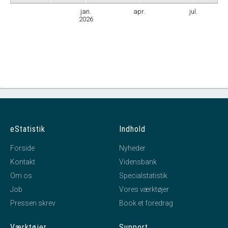
jan.
apr.
jul.
2026
eStatistik
Indhold
Forside
Nyheder
Kontakt
Vidensbank
Om os
Specialstatistik
Job
Vores værktøjer
Pressen skrev
Book et foredrag
Værktøjer
Support