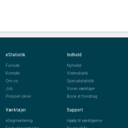
eStatistik
Indhold
Forside
Nyheder
Kontakt
Vidensbank
Om os
Specialstatistik
Job
Vores værktøjer
Pressen skrev
Book et foredrag
Værktøjer
Support
eSegmentering
Hjælp til værktøjerne