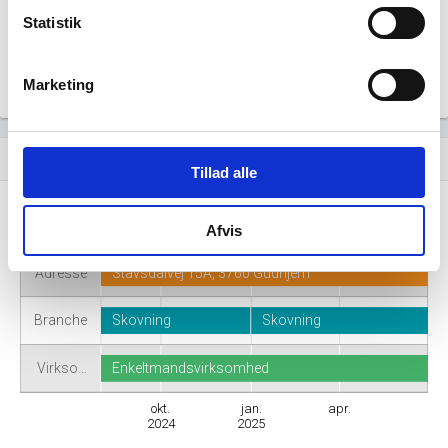
Statistik
Marketing
Virksomhedshistorik
event_note
Tillad alle
Navn
Dennis Hansen
Afvis
Adresse
Stavsdalvej 15A, 3760 Gudhjem
Branche
Skovning
Skovning
Virkso…
Enkeltmandsvirksomhed
okt.
jan.
apr.
2024
2025