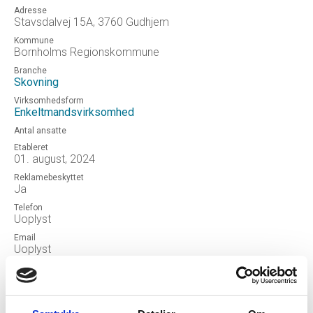
Adresse
Stavsdalvej 15A, 3760 Gudhjem
Kommune
Bornholms Regionskommune
Branche
Skovning
Virksomhedsform
Enkeltmandsvirksomhed
Antal ansatte
Etableret
01. august, 2024
Reklamebeskyttet
Ja
Telefon
Uoplyst
Email
Uoplyst
Hjemmeside
Dennis Hansen
Status
Ophørt