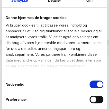
Samtykke
Detaljer
Om
Revisor
Uoplyst
Formål
Denne hjemmeside bruger cookies
Uoplyst
Vi bruger cookies til at tilpasse vores indhold og
Tegningsregel
Uoplyst
annoncer, til at vise dig funktioner til sociale medier og til
at analysere vores trafik. Vi deler også oplysninger om
din brug af vores hjemmeside med vores partnere inden
for sociale medier, annonceringspartnere og
Udvikling i antal ansatte
show_chart
analysepartnere. Vores partnere kan kombinere disse
data med andre oplysninger, du har givet dem, eller som
de har indsamlet fra din brug af deres tjenester.
Samtykkevalg
Nødvendig
Dennis Hansen har ikke haft nogen
beskæftigelse endnu. Vi kan derfor ikke
Præferencer
generere figuren for denne virksomhed.