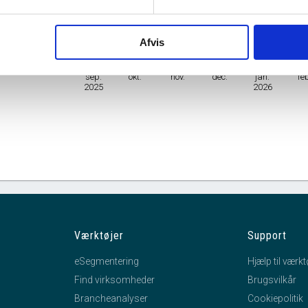
Branche
Pakkeriaktiviteter
Afvis
mhedsform
Enkeltmandsvirksomhed
sep.
okt.
nov.
dec.
jan.
fe
2025
2026
Værktøjer
Support
eSegmentering
Hjælp til værkt
Find virksomheder
Brugsvilkår
Brancheanalyser
Cookiepolitik