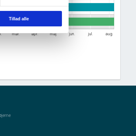
Tillad alle
b.
mar.
apr.
maj
jun.
jul.
aug.
øjerne