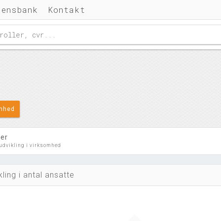
densbank
Kontakt
omhed
ler
 udvikling i virksomhed
kling i antal ansatte