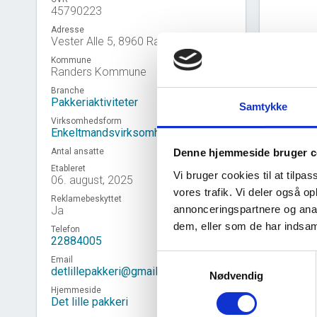
45790223
Adresse
Vester Alle 5, 8960 Randers SØ
Kommune
Randers Kommune
Branche
Pakkeriaktiviteter
Samtykke
Virksomhedsform
Enkeltmandsvirksomhed
Antal ansatte
Denne hjemmeside bruger c
Etableret
Vi bruger cookies til at tilpas
06. august, 2025
vores trafik. Vi deler også 
Reklamebeskyttet
annonceringspartnere og anal
Ja
Virk
event_note
dem, eller som de har indsaml
Telefon
22884005
Samtykkevalg
Email
detlillepakkeri@gmail.com
Nødvendig
Hjemmeside
Det lille pakkeri