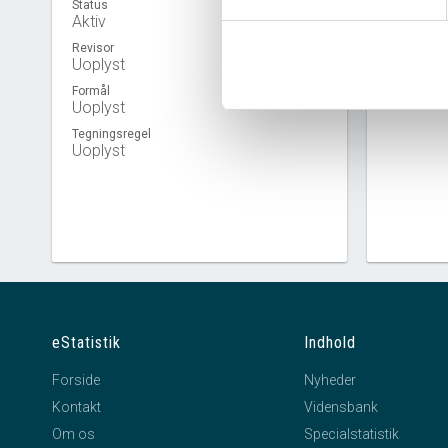
Status
Aktiv
Revisor
Uoplyst
Virkso
Formål
Uoplyst
Tegningsregel
Uoplyst
eStatistik
Indhold
Forside
Nyheder
Kontakt
Vidensbank
Om os
Specialstatistik