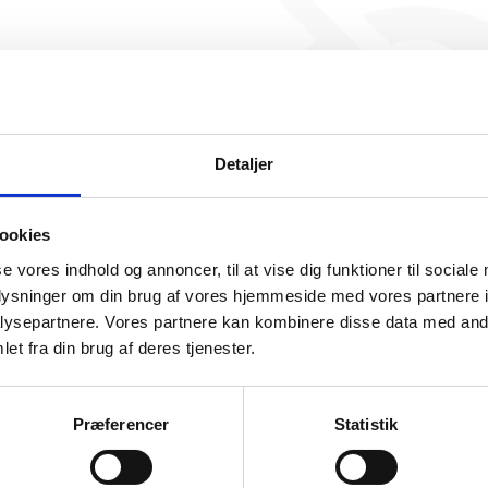
Det lille pakkeri har ikke
beskæftigelse endnu. Vi ka
generere figuren for denne
Detaljer
ookies
se vores indhold og annoncer, til at vise dig funktioner til sociale
oplysninger om din brug af vores hjemmeside med vores partnere i
ysepartnere. Vores partnere kan kombinere disse data med andr
somhedshistorik
et fra din brug af deres tjenester.
Navn
Det lille pakkeri
Præferencer
Statistik
Adresse
Vester Alle 5, 8960 Randers SØ