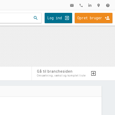
mail
phone
location_on
help
search
Log ind
Opret bruger
Gå til branchesiden
Omsætning, vækst og komplet liste