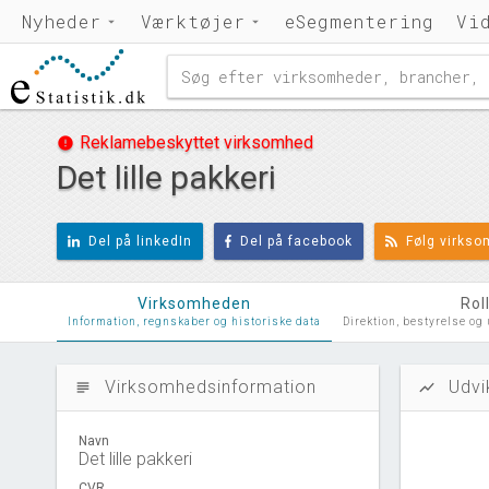
Nyheder
Værktøjer
eSegmentering
Vi
Reklamebeskyttet virksomhed
error
Det lille pakkeri
Del på linkedIn
Del på facebook
Følg virks
Virksomheden
Rol
Information, regnskaber og historiske data
Direktion, bestyrelse og
Virksomhedsinformation
Udvi
subject
show_chart
Navn
Det lille pakkeri
CVR