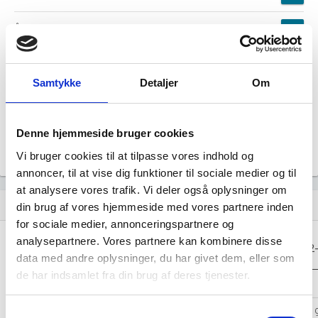
Årsrapporten 2024-12
file_download
Årsrapporten 2023-12
file_download
Samtykke
Detaljer
Om
Årsrapporten 2022-12
file_download
Denne hjemmeside bruger cookies
Årsrapporten 2021-12
file_download
Vi bruger cookies til at tilpasse vores indhold og
annoncer, til at vise dig funktioner til sociale medier og til
at analysere vores trafik. Vi deler også oplysninger om
Regnskaber
assignment
din brug af vores hjemmeside med vores partnere inden
for sociale medier, annonceringspartnere og
analysepartnere. Vores partnere kan kombinere disse
Resultat i 1000
2025-12
2024-12
2023-12
2022
DKK
data med andre oplysninger, du har givet dem, eller som
de har indsamlet fra din brug af deres tjenester.
Nettoomsætning
-
-
-
Bruttofortjeneste
113.257
99.637
87.744
74.
Samtykkevalg