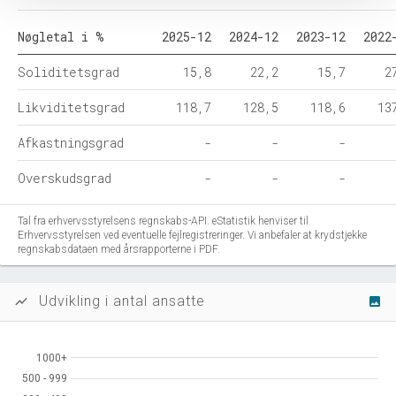
Nøgletal i %
2025-12
2024-12
2023-12
2022
Soliditetsgrad
15,8
22,2
15,7
2
Likviditetsgrad
118,7
128,5
118,6
13
Afkastningsgrad
-
-
-
Overskudsgrad
-
-
-
Tal fra erhvervsstyrelsens regnskabs-API. eStatistik henviser til
Erhvervsstyrelsen ved eventuelle fejlregistreringer. Vi anbefaler at krydstjekke
regnskabsdataen med årsrapporterne i PDF.
Udvikling i antal ansatte
show_chart
image
1000+
1000+
500 - 999
500 - 999