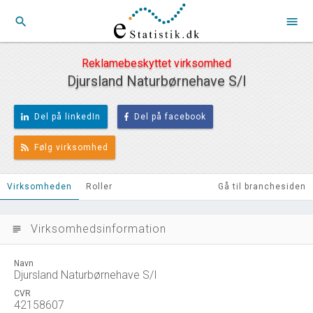
search
menu
Reklamebeskyttet virksomhed
Djursland Naturbørnehave S/I
Del på linkedIn
Del på facebook
Følg virksomhed
Virksomheden
Roller
Gå til branchesiden
Virksomhedsinformation
subject
Navn
Djursland Naturbørnehave S/I
CVR
42158607