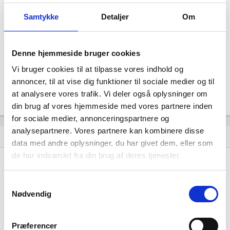
http://djurslandnaturboernehave.dk
Samtykke
Detaljer
Om
Status
Aktiv
Revisor
Uoplyst
Denne hjemmeside bruger cookies
Formål
Vi bruger cookies til at tilpasse vores indhold og
Uoplyst
annoncer, til at vise dig funktioner til sociale medier og til
Tegningsregel
at analysere vores trafik. Vi deler også oplysninger om
Uoplyst
din brug af vores hjemmeside med vores partnere inden
for sociale medier, annonceringspartnere og
analysepartnere. Vores partnere kan kombinere disse
Udvikling i antal ansatte
show_chart
data med andre oplysninger, du har givet dem, eller som
de har indsamlet fra din brug af deres tjenester.
Samtykkevalg
Nødvendig
Djursland Naturbørnehave S/I har ikke haft
Præferencer