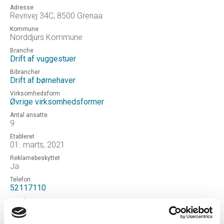
Adresse
Revnvej 34C, 8500 Grenaa
Kommune
Norddjurs Kommune
Branche
Drift af vuggestuer
Bibrancher
Drift af børnehaver
Virksomhedsform
Øvrige virksomhedsformer
Antal ansatte
9
Etableret
01. marts, 2021
Reklamebeskyttet
Ja
Telefon
52117110
Email
bestyrelsendjurslandnaturborne@gmail.com
Hjemmeside