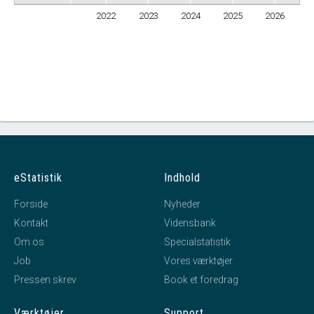
2022
2023
2024
2025
2026
eStatistik
Indhold
Forside
Nyheder
Kontakt
Vidensbank
Om os
Specialstatistik
Job
Vores værktøjer
Pressen skrev
Book et foredrag
Værktøjer
Support