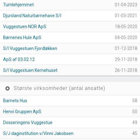
Tumlehjemmet
01-04-2023
Djursland Naturbørnehave S/I
01-03-2021
Vuggestuen NOR ApS
18-05-2020
Børnenes Hule ApS
04-05-2020
S/I Vuggestuen Fjordløkken
01-12-2018
ApS af 03.02.12
29-11-2018
S/I Vuggestuen Kernehuset
26-11-2018
Største virksomheder (antal ansatte)
stars
Barnets Hus
58
Henvi Gruppen ApS
50
Dosseringens Vuggestue
49
S/J daginstitution v/Vinni Jakobsen
45