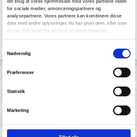
din brug af vores hjemmeside med vores partnere inden
7,5
for sociale medier, annonceringspartnere og
analysepartnere. Vores partnere kan kombinere disse
5,0
data med andre oplysninger, du har givet dem, eller som
de har indsamlet fra din brug af deres tjenester.
2,5
Samtykkevalg
0,0
2016
2017
2018
2019
2020
2021
2023
2025
2026
Nødvendig
Lignende brancher
Præferencer
question_answer
Skolefritidsordninger og fritidshjem
Statistik
Børnehaver
Foreninger, legater og fonde med sygdomsbekæmpende, sociale og
Marketing
velgørende formål
Fritids- og ungdomsklubber
Hjemmehjælp