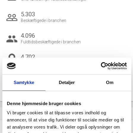
5.303
people_outline
Beskæftigede i branchen
4.096
group
Fuldtidsbeskæftigede i branchen
4.702
Beskæftigede kvinder i branchen
601
Samtykke
Detaljer
Om
Beskæftigede mænd i branchen
Gå til
Udvidet brancheanalyse
for historiske data.
Denne hjemmeside bruger cookies
Vi bruger cookies til at tilpasse vores indhold og
Nye og ophørte virksomheder pr. år
bar_chart
annoncer, til at vise dig funktioner til sociale medier og til
at analysere vores trafik. Vi deler også oplysninger om
10,0