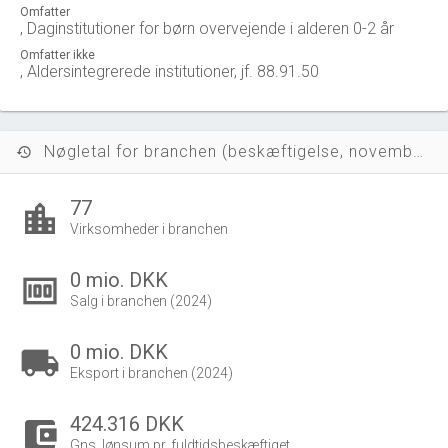
Omfatter
, Daginstitutioner for børn overvejende i alderen 0-2 år
Omfatter ikke
, Aldersintegrerede institutioner, jf. 88.91.50
Nøgletal for branchen (beskæftigelse, november 2023)
history
77
location_city
Virksomheder i branchen
0 mio. DKK
money
Salg i branchen (2024)
0 mio. DKK
local_shipping
Eksport i branchen (2024)
424.316 DKK
account_balance_wallet
Gns. lønsum pr. fuldtidsbeskæftiget