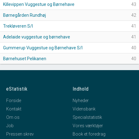
Killevippen Vuggestue og Børnehave
43
Børnegården Rundhøj
42
Trekløveren S/I
41
Adelaide vuggestue og børnehave
41
Gummerup Vuggestue og Børnehave S/I
40
Børnehuset Pelikanen
40
eStatistik
Indhold
Forside
Nyheder
Kontakt
Vidensbank
Om os
Specialstatistik
Job
Vores værktøjer
Pressen skrev
Book et foredrag