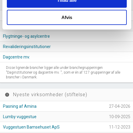
Tillad alle
Aldersintegrerede institutioner
Andre sociale foranstaltninger uden institutionsophold i.a.n.
Afvis
Dagplejemødre
Flygtninge- og asylcentre
Revalideringsinstitutioner
Dagcentre mv.
Disse lignende brancher ligger alle under branchegrupperingen
"Daginstitutioner og dagcentre mv. ", som er én af 127 grupperinger af alle
brancher i Danmark.
Nyeste virksomheder (stiftelse)
new_releases
Pasning af Amina
27-04-2026
Lumby vuggestue
10-09-2025
Vuggestuen Bamsehuset ApS
11-12-2023