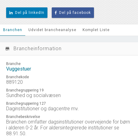
Del på linkedIn
Del på facebook
Branchen
Udvidet brancheanalyse
Komplet Liste
Brancheinformation
store_mall_directory
Branche
Vuggestuer
Branchekode
889120
Branchegruppering 19
Sundhed og socialvæsen
Branchegruppering 127
Daginstitutioner og dagcentre mv.
Branchebeskrivelse
Branchen omfatter dagsinstitutioner overvejende for børn
i alderen 0-2 år. For aldersintegrerede institutioner se
88.91.50.