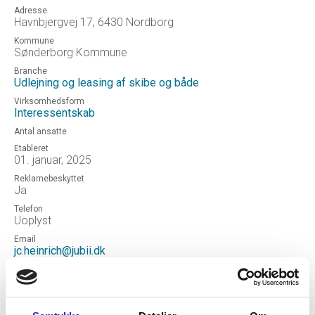
Adresse
Havnbjergvej 17, 6430 Nordborg
Kommune
Sønderborg Kommune
Branche
Udlejning og leasing af skibe og både
Virksomhedsform
Interessentskab
Antal ansatte
Etableret
01. januar, 2025
Reklamebeskyttet
Ja
Telefon
Uoplyst
Email
jc.heinrich@jubii.dk
Hjemmeside
Driftsselskabet Cykelfærgens venner I/S
Status
Aktiv