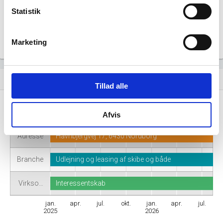
Statistik
Marketing
Virksomhedshistorik
event_note
Tillad alle
Navn
Driftsselskabet Cykelfærgens venner I/S
Afvis
Adresse
Havnbjergvej 17, 6430 Nordborg
Branche
Udlejning og leasing af skibe og både
Virkso…
Interessentskab
jan.
apr.
jul.
okt.
jan.
apr.
jul.
2025
2026