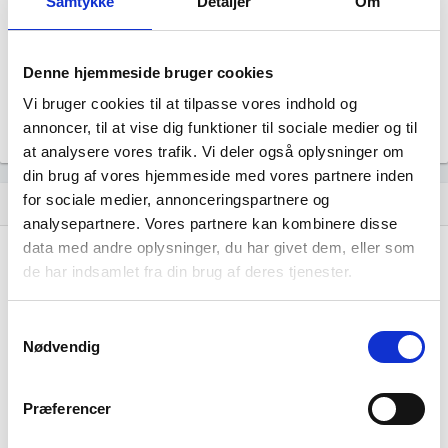
Samtykke
Detaljer
Om
Revisor
Uoplyst
Formål
Denne hjemmeside bruger cookies
Uoplyst
Vi bruger cookies til at tilpasse vores indhold og
Tegningsregel
Uoplyst
annoncer, til at vise dig funktioner til sociale medier og til
at analysere vores trafik. Vi deler også oplysninger om
din brug af vores hjemmeside med vores partnere inden
for sociale medier, annonceringspartnere og
Udvikling i antal ansatte
show_chart
analysepartnere. Vores partnere kan kombinere disse
data med andre oplysninger, du har givet dem, eller som
de har indsamlet fra din brug af deres tjenester.
Samtykkevalg
Nødvendig
Driftsselskabet Cykelfærgens venner I/S har
ikke haft nogen beskæftigelse endnu. Vi kan
derfor ikke generere figuren for denne
Præferencer
virksomhed.