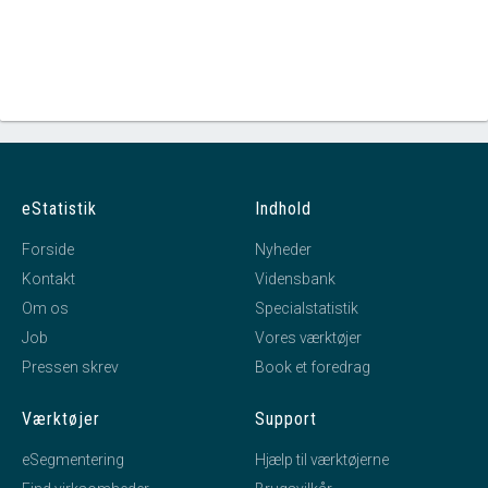
eStatistik
Indhold
Forside
Nyheder
Kontakt
Vidensbank
Om os
Specialstatistik
Job
Vores værktøjer
Pressen skrev
Book et foredrag
Værktøjer
Support
eSegmentering
Hjælp til værktøjerne