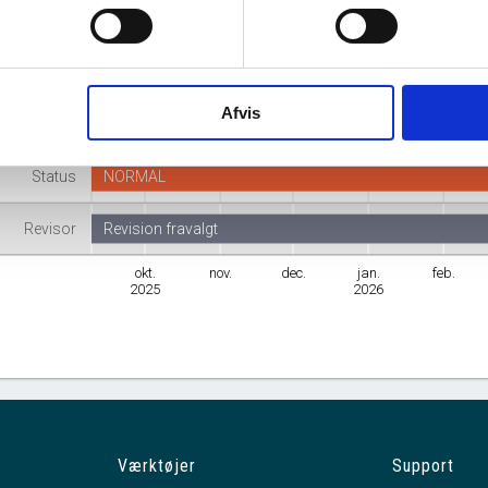
Adresse
Birk Centerpark 40, 7400 Herning
Branche
Engroshandel med værktøjsmaskiner
Afvis
mhedsform
Anpartsselskab
Status
NORMAL
Revisor
Revision fravalgt
okt.
nov.
dec.
jan.
feb.
2025
2026
Værktøjer
Support