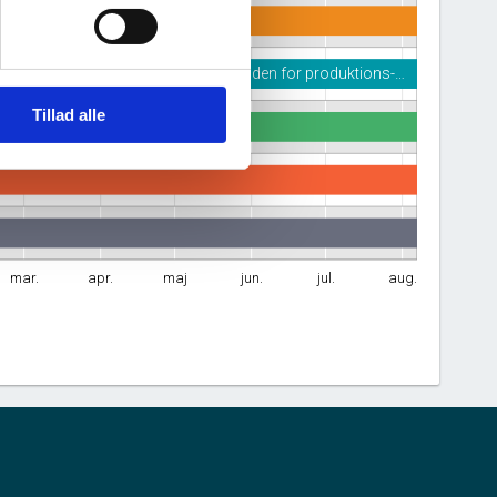
Rådgivende ingeniøraktiviteter inden for produktions-…
Tillad alle
mar.
apr.
maj
jun.
jul.
aug.