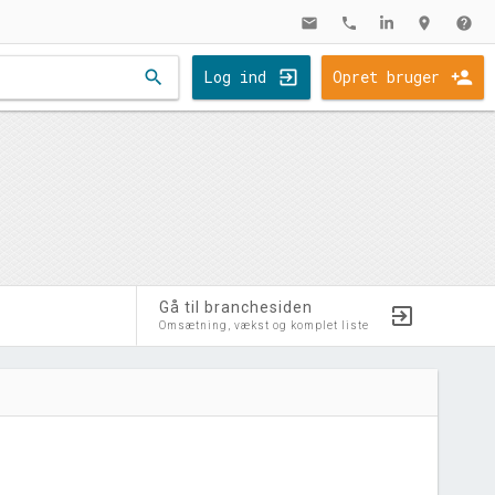
mail
phone
location_on
help
search
Log ind
Opret bruger
Gå til branchesiden
Omsætning, vækst og komplet liste