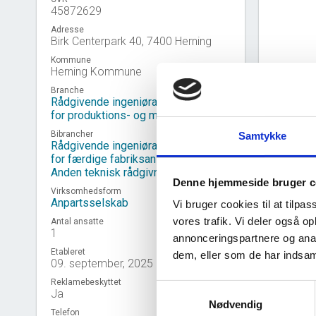
45872629
Adresse
Birk Centerpark 40, 7400 Herning
Kommune
Herning Kommune
Branche
Rådgivende ingeniøraktiviteter inden
for produktions- og maskinteknik
Bibrancher
Samtykke
Rådgivende ingeniøraktiviteter inden
for færdige fabriksanlæg
Anden teknisk rådgivning
Denne hjemmeside bruger c
Virksomhedsform
Anpartsselskab
Vi bruger cookies til at tilpas
vores trafik. Vi deler også 
Antal ansatte
1
annonceringspartnere og anal
Virk
event_note
Etableret
dem, eller som de har indsaml
09. september, 2025
Reklamebeskyttet
Samtykkevalg
Ja
Nødvendig
Telefon