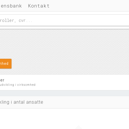
densbank
Kontakt
omhed
ler
 udvikling i virksomhed
kling i antal ansatte