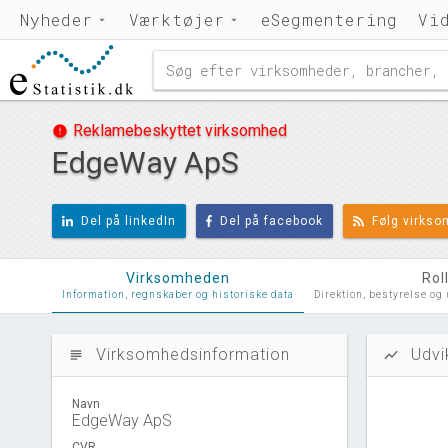
Nyheder
Værktøjer
eSegmentering
Vi
Reklamebeskyttet virksomhed
error
EdgeWay ApS
Del på linkedIn
Del på facebook
Følg virks
Virksomheden
Rol
Information, regnskaber og historiske data
Direktion, bestyrelse og
Virksomhedsinformation
Udvi
subject
show_chart
Navn
EdgeWay ApS
CVR