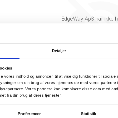
EdgeWay ApS har ikke h
beskæftigelse endnu. Vi ka
generere figuren for denne
Detaljer
ookies
se vores indhold og annoncer, til at vise dig funktioner til sociale
oplysninger om din brug af vores hjemmeside med vores partnere i
ysepartnere. Vores partnere kan kombinere disse data med andr
somhedshistorik
et fra din brug af deres tjenester.
Navn
EdgeWay ApS
Præferencer
Statistik