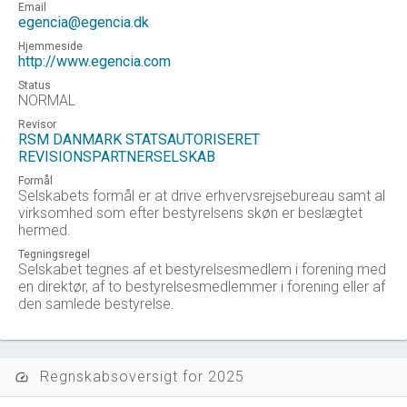
Email
egencia@egencia.dk
Hjemmeside
http://www.egencia.com
Status
NORMAL
Revisor
RSM DANMARK STATSAUTORISERET
REVISIONSPARTNERSELSKAB
Formål
Selskabets formål er at drive erhvervsrejsebureau samt al
virksomhed som efter bestyrelsens skøn er beslægtet
hermed.
Tegningsregel
Selskabet tegnes af et bestyrelsesmedlem i forening med
en direktør, af to bestyrelsesmedlemmer i forening eller af
den samlede bestyrelse.
Regnskabsoversigt for 2025
speed