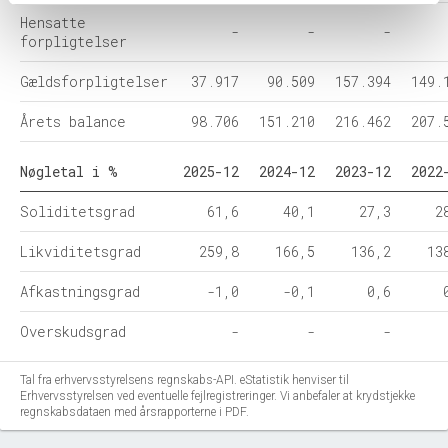
Hensatte
-
-
-
forpligtelser
Gældsforpligtelser
37.917
90.509
157.394
149.
Årets balance
98.706
151.210
216.462
207.
Nøgletal i %
2025-12
2024-12
2023-12
2022
Soliditetsgrad
61,6
40,1
27,3
2
Likviditetsgrad
259,8
166,5
136,2
13
Afkastningsgrad
-1,0
-0,1
0,6
Overskudsgrad
-
-
-
Tal fra erhvervsstyrelsens regnskabs-API. eStatistik henviser til
Erhvervsstyrelsen ved eventuelle fejlregistreringer. Vi anbefaler at krydstjekke
regnskabsdataen med årsrapporterne i PDF.