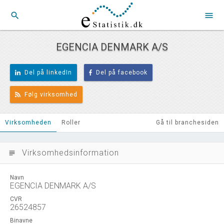
search
menu
EGENCIA DENMARK A/S
Del på linkedIn
Del på facebook
Følg virksomhed
Virksomheden
Roller
Gå til branchesiden
Virksomhedsinformation
subject
Navn
EGENCIA DENMARK A/S
CVR
26524857
Binavne