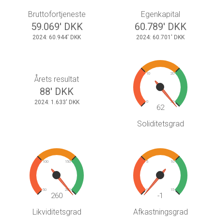
Bruttofortjeneste
Egenkapital
59.069' DKK
60.789' DKK
2024: 60.944' DKK
2024: 60.701' DKK
10
20
Årets resultat
88' DKK
2024: 1.633' DKK
0
30
62
Soliditetsgrad
100
150
5
10
50
200
0
15
260
-1
Likviditetsgrad
Afkastningsgrad