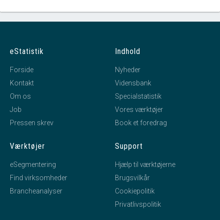
eStatistik
Indhold
Forside
Nyheder
Kontakt
Vidensbank
Om os
Specialstatistik
Job
Vores værktøjer
Pressen skrev
Book et foredrag
Værktøjer
Support
eSegmentering
Hjælp til værktøjerne
Find virksomheder
Brugsvilkår
Brancheanalyser
Cookiepolitik
Privatlivspolitik