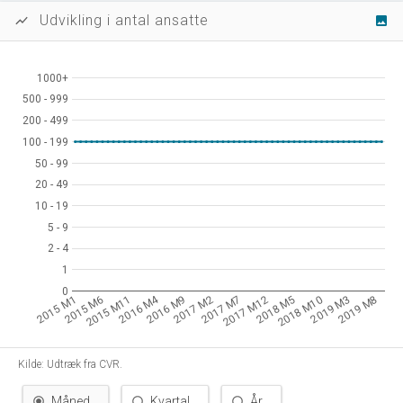
Udvikling i antal ansatte
show_chart
image
1000+
1000+
500 - 999
500 - 999
200 - 499
200 - 499
100 - 199
100 - 199
50 - 99
50 - 99
20 - 49
20 - 49
10 - 19
10 - 19
5 - 9
5 - 9
2 - 4
2 - 4
1
1
0
0
2016 M4
2015 M1
2015 M6
2015 M11
2016 M9
2017 M2
2017 M7
2017 M12
2018 M5
2018 M10
2019 M3
2019 M8
Kilde: Udtræk fra CVR.
Måned
Kvartal
År