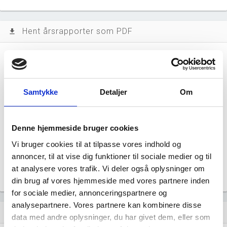
Hent årsrapporter som PDF
file_download
Årsrapporten 2025-12
file_download
Årsrapporten 2024-12
file_download
Samtykke
Detaljer
Om
Årsrapporten 2023-12
file_download
Denne hjemmeside bruger cookies
Årsrapporten 2022-12
file_download
Vi bruger cookies til at tilpasse vores indhold og
annoncer, til at vise dig funktioner til sociale medier og til
Årsrapporten 2021-12
at analysere vores trafik. Vi deler også oplysninger om
file_download
din brug af vores hjemmeside med vores partnere inden
for sociale medier, annonceringspartnere og
analysepartnere. Vores partnere kan kombinere disse
Regnskaber
assignment
data med andre oplysninger, du har givet dem, eller som