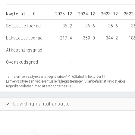
Nøgletal i %
2025-12
2024-12
2023-12
2022
Soliditetsgrad
36,2
36,6
35,6
3
Likviditetsgrad
217,4
359,0
344,2
18
Afkastningsgrad
-
-
-
Overskudsgrad
-
-
-
Tal fra erhvervsstyrelsens regnskabs-API. eStatistik henviser til
Erhvervsstyrelsen ved eventuelle fejlregistreringer. Vi anbefaler at krydstjekke
regnskabsdataen med årsrapporterne i PDF.
Udvikling i antal ansatte
show_chart