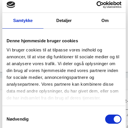
Årsrapporten 2024-12
file_download
Samtykke
Detaljer
Om
Årsrapporten 2023-12
file_download
Denne hjemmeside bruger cookies
Årsrapporten 2022-12
file_download
Vi bruger cookies til at tilpasse vores indhold og
annoncer, til at vise dig funktioner til sociale medier og til
Årsrapporten 2021-12
file_download
at analysere vores trafik. Vi deler også oplysninger om
din brug af vores hjemmeside med vores partnere inden
for sociale medier, annonceringspartnere og
Regnskaber
assignment
analysepartnere. Vores partnere kan kombinere disse
data med andre oplysninger, du har givet dem, eller som
de har indsamlet fra din brug af deres tjenester.
Resultat i 1000
2025-12
2024-12
2023-12
2022
DKK
Samtykkevalg
Nettoomsætning
464
684
455
Nødvendig
Bruttofortjeneste
228
454
50