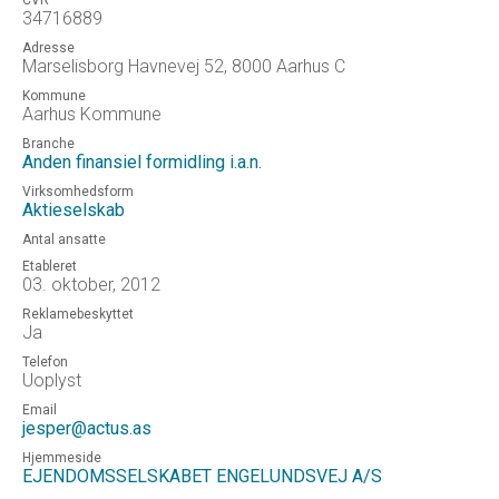
CVR
34716889
Adresse
Marselisborg Havnevej 52, 8000 Aarhus C
Kommune
Aarhus Kommune
Branche
Anden finansiel formidling i.a.n.
Virksomhedsform
Aktieselskab
Antal ansatte
Etableret
03. oktober, 2012
Reklamebeskyttet
Ja
Telefon
Uoplyst
Email
jesper@actus.as
Hjemmeside
EJENDOMSSELSKABET ENGELUNDSVEJ A/S