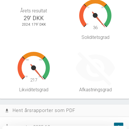
10
20
Årets resultat
29' DKK
2024: 179' DKK
0
30
36
Soliditetsgrad
100
150
50
200
217
Likviditetsgrad
Afkastningsgrad
Hent årsrapporter som PDF
file_download
Årsrapporten 2025-12
file_download