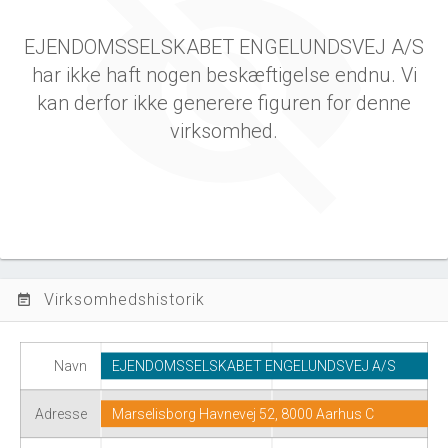
EJENDOMSSELSKABET ENGELUNDSVEJ A/S
har ikke haft nogen beskæftigelse endnu. Vi
kan derfor ikke generere figuren for denne
virksomhed.
Virksomhedshistorik
event_note
Navn
EJENDOMSSELSKABET ENGELUNDSVEJ A/S
Adresse
Marselisborg Havnevej 52, 8000 Aarhus C