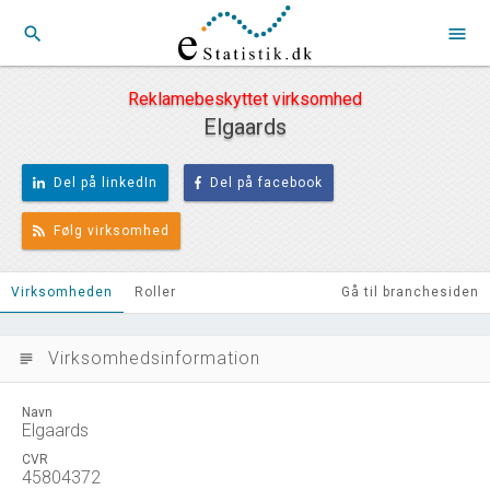
search
menu
Reklamebeskyttet virksomhed
Elgaards
Del på linkedIn
Del på facebook
Følg virksomhed
Virksomheden
Roller
Gå til branchesiden
Virksomhedsinformation
subject
Navn
Elgaards
CVR
45804372