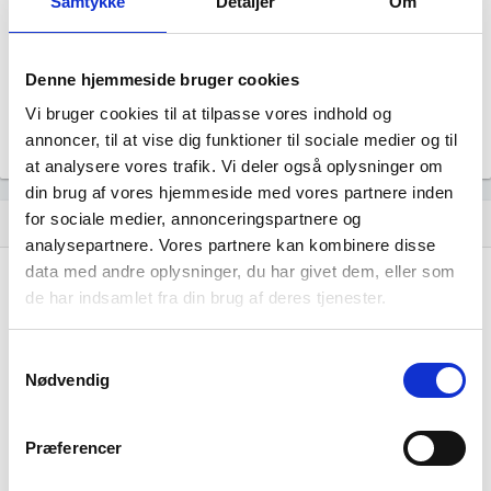
Samtykke
Detaljer
Om
Revisor
Uoplyst
Formål
Denne hjemmeside bruger cookies
Uoplyst
Vi bruger cookies til at tilpasse vores indhold og
Tegningsregel
Uoplyst
annoncer, til at vise dig funktioner til sociale medier og til
at analysere vores trafik. Vi deler også oplysninger om
din brug af vores hjemmeside med vores partnere inden
for sociale medier, annonceringspartnere og
Udvikling i antal ansatte
show_chart
analysepartnere. Vores partnere kan kombinere disse
data med andre oplysninger, du har givet dem, eller som
de har indsamlet fra din brug af deres tjenester.
Samtykkevalg
Nødvendig
Elgaards har ikke haft nogen beskæftigelse
endnu. Vi kan derfor ikke generere figuren
Præferencer
for denne virksomhed.