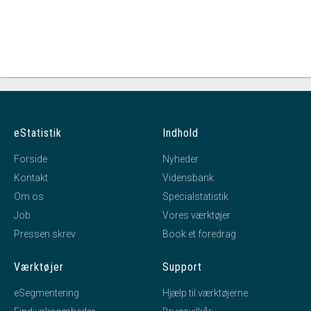
eStatistik
Indhold
Forside
Nyheder
Kontakt
Vidensbank
Om os
Specialstatistik
Job
Vores værktøjer
Pressen skrev
Book et foredrag
Værktøjer
Support
eSegmentering
Hjælp til værktøjerne