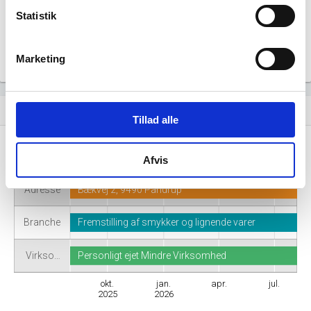
Statistik
Marketing
Virksomhedshistorik
event_note
Tillad alle
Navn
Elgaards
Afvis
Adresse
Bækvej 2, 9490 Pandrup
Branche
Fremstilling af smykker og lignende varer
Virkso…
Personligt ejet Mindre Virksomhed
okt.
jan.
apr.
jul.
2025
2026