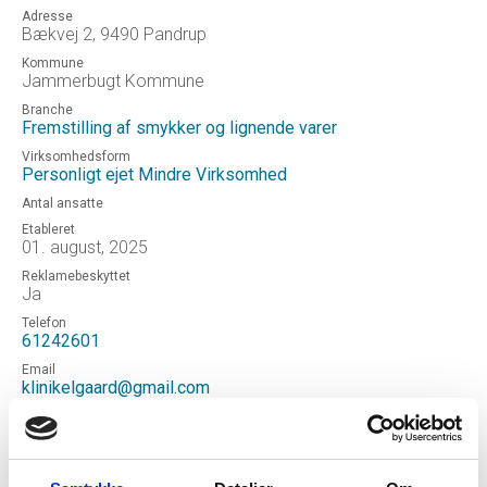
Adresse
Bækvej 2, 9490 Pandrup
Kommune
Jammerbugt Kommune
Branche
Fremstilling af smykker og lignende varer
Virksomhedsform
Personligt ejet Mindre Virksomhed
Antal ansatte
Etableret
01. august, 2025
Reklamebeskyttet
Ja
Telefon
61242601
Email
klinikelgaard@gmail.com
Hjemmeside
http://www.klinikelgaard.dk
Status
Aktiv