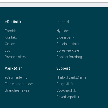
eStatistik
Indhold
Forside
Nyheder
Kontakt
Vidensbank
Om os
Specialstatistik
Job
Vores værktøjer
Pressen skrev
Book et foredrag
Værktøjer
Support
eSegmentering
Hjælp til værktøjerne
Find virksomheder
Brugsvilkår
Brancheanalyser
Cookiepolitik
Privatlivspolitik