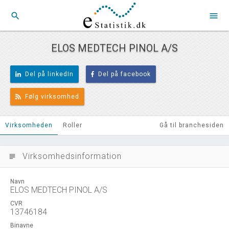
search
menu
ELOS MEDTECH PINOL A/S
Del på linkedIn
Del på facebook
Følg virksomhed
Virksomheden
Roller
Gå til branchesiden
Virksomhedsinformation
subject
Navn
ELOS MEDTECH PINOL A/S
CVR
13746184
Binavne