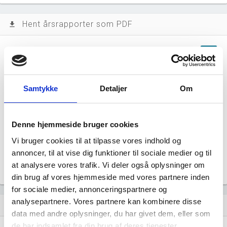
Hent årsrapporter som PDF
file_download
Årsrapporten 2025-12
file_download
Årsrapporten 2024-12
file_download
Samtykke
Detaljer
Om
Årsrapporten 2023-12
file_download
Denne hjemmeside bruger cookies
Årsrapporten 2022-12
file_download
Vi bruger cookies til at tilpasse vores indhold og
annoncer, til at vise dig funktioner til sociale medier og til
Årsrapporten 2021-12
file_download
at analysere vores trafik. Vi deler også oplysninger om
din brug af vores hjemmeside med vores partnere inden
for sociale medier, annonceringspartnere og
analysepartnere. Vores partnere kan kombinere disse
Regnskaber
assignment
data med andre oplysninger, du har givet dem, eller som
de har indsamlet fra din brug af deres tjenester.