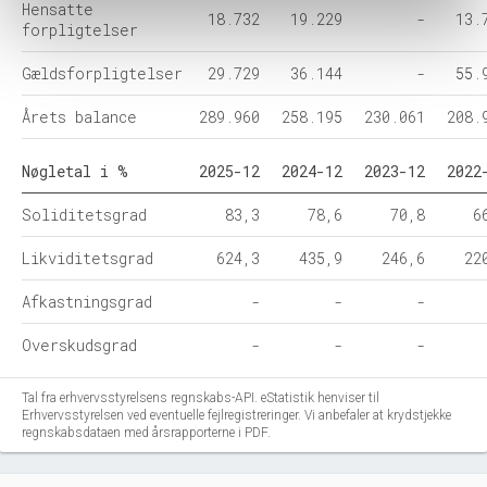
Hensatte
18.732
19.229
-
13.
forpligtelser
Gældsforpligtelser
29.729
36.144
-
55.
Årets balance
289.960
258.195
230.061
208.
Nøgletal i %
2025-12
2024-12
2023-12
2022
Soliditetsgrad
83,3
78,6
70,8
6
Likviditetsgrad
624,3
435,9
246,6
22
Afkastningsgrad
-
-
-
Overskudsgrad
-
-
-
Tal fra erhvervsstyrelsens regnskabs-API. eStatistik henviser til
Erhvervsstyrelsen ved eventuelle fejlregistreringer. Vi anbefaler at krydstjekke
regnskabsdataen med årsrapporterne i PDF.