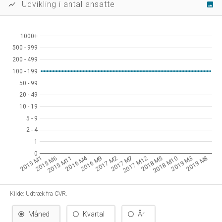
Udvikling i antal ansatte
show_chart
image
1000+
1000+
500 - 999
500 - 999
200 - 499
200 - 499
100 - 199
100 - 199
50 - 99
50 - 99
20 - 49
20 - 49
10 - 19
10 - 19
5 - 9
5 - 9
2 - 4
2 - 4
1
1
0
0
2016 M4
2015 M1
2015 M6
2015 M11
2016 M9
2017 M2
2017 M7
2017 M12
2018 M5
2018 M10
2019 M3
2019 M8
Kilde: Udtræk fra CVR.
Måned
Kvartal
År