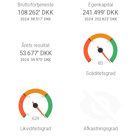
Bruttofortjeneste
Egenkapital
108.262' DKK
241.499' DKK
2024: 98.517' DKK
2024: 202.823' DKK
10
20
Årets resultat
53.677' DKK
2024: 39.970' DKK
0
30
83
Soliditetsgrad
100
150
50
200
624
Likviditetsgrad
Afkastningsgrad