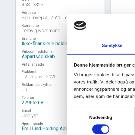
45815323
Adresse
Borumvej 50, 7620 Lemvig
Kommune
Lemvig Kommune
Branche
Ikke-finansielle holdingselskaber
Samtykke
Virksomhedsform
Anpartsselskab
Antal ansatte
Denne hjemmeside bruger c
Etableret
Vi bruger cookies til at tilpas
12. august, 2025
vores trafik. Vi deler også 
Reklamebeskyttet
annonceringspartnere og anal
Ja
Virk
event_note
dem, eller som de har indsaml
Telefon
27966268
Samtykkevalg
Email
Uoplyst
Nødvendig
Hjemmeside
Emil Lind Holding ApS