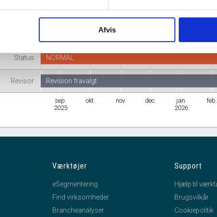
Branche
Ikke-finansielle holdingselskaber
Afvis
mhedsform
Anpartsselskab
Status
NORMAL
Revisor
Revision fravalgt
sep.
okt.
nov.
dec.
jan.
feb
2025
2026
Værktøjer
Support
eSegmentering
Hjælp til værkt
Find virksomheder
Brugsvilkår
Brancheanalyser
Cookiepolitik