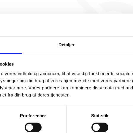
Emil Lind Holding ApS har i
beskæftigelse endnu. Vi ka
generere figuren for denne
Detaljer
ookies
se vores indhold og annoncer, til at vise dig funktioner til sociale
oplysninger om din brug af vores hjemmeside med vores partnere i
ysepartnere. Vores partnere kan kombinere disse data med andr
somhedshistorik
et fra din brug af deres tjenester.
Navn
Emil Lind Holding ApS
Præferencer
Statistik
Adresse
Borumvej 50, 7620 Lemvig