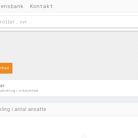
densbank
Kontakt
omhed
ler
 udvikling i virksomhed
kling i antal ansatte