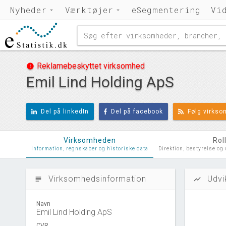
Nyheder
Værktøjer
eSegmentering
Vi
Reklamebeskyttet virksomhed
error
Emil Lind Holding ApS
Del på linkedIn
Del på facebook
Følg virks
Virksomheden
Rol
Information, regnskaber og historiske data
Direktion, bestyrelse og
Virksomhedsinformation
Udvi
subject
show_chart
Navn
Emil Lind Holding ApS
CVR