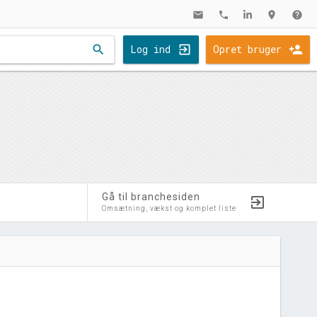
mail
phone
location_on
help
search
Log ind
Opret bruger
Gå til branchesiden
Omsætning, vækst og komplet liste