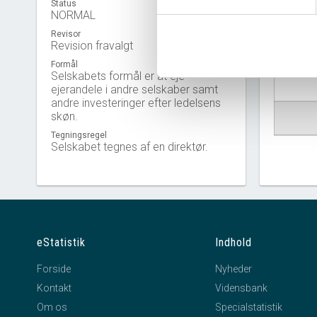
Status
NORMAL
Revisor
Revision fravalgt
Virkso
Formål
Selskabets formål er at eje
ejerandele i andre selskaber samt
andre investeringer efter ledelsens
skøn.
Tegningsregel
Selskabet tegnes af en direktør.
eStatistik
Indhold
Forside
Nyheder
Kontakt
Vidensbank
Om os
Specialstatistik