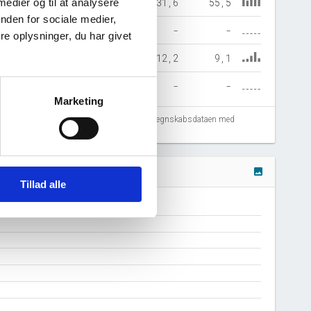
40,2
47,4
42,4
31,6
55,5
 medier og til at analysere
nden for sociale medier,
64,3
220,6
179,9
-
-
e oplysninger, du har givet
14,2
39,1
24,1
12,2
9,1
-
-
-
-
-
Marketing
fejlregistreringer. Vi anbefaler at krydstjekke regnskabsdataen med
image
Tillad alle