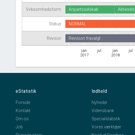
Virksomhedsform
Anpartsselskab
Aktiesel
Status
NORMAL
Revisor
Revision fravalgt
jan.
jul.
jan.
jul.
2017
2018
eStatistik
Indhold
Forside
Nyheder
Kontakt
Vidensbank
Om os
Specialstatistik
Job
Vores værktøjer