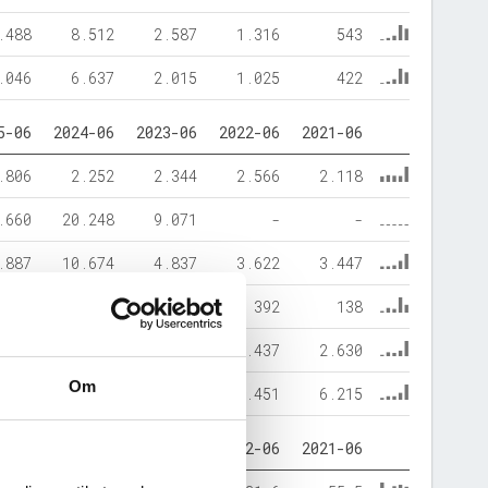
.488
8.512
2.587
1.316
543
.046
6.637
2.015
1.025
422
5-06
2024-06
2023-06
2022-06
2021-06
.806
2.252
2.344
2.566
2.118
.660
20.248
9.071
-
-
.887
10.674
4.837
3.622
3.447
654
1.274
308
392
138
.926
10.553
6.270
7.437
2.630
Om
.466
22.500
11.415
11.451
6.215
5-06
2024-06
2023-06
2022-06
2021-06