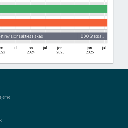
ret revisionsaktieselskab
BDO Statsa…
an.
jul.
jan.
jul.
jan.
jul.
jan.
jul.
023
2024
2025
2026
øjerne
ik