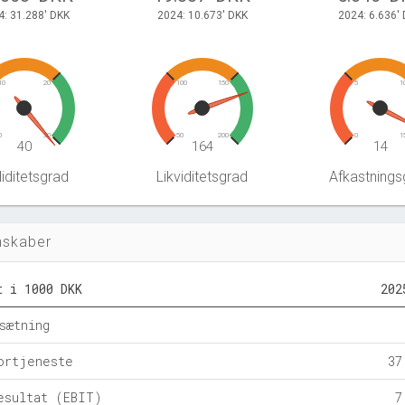
4: 31.288' DKK
2024: 10.673' DKK
2024: 6.636'
10
20
100
150
5
1
0
30
50
200
0
1
40
164
14
iditetsgrad
Likviditetsgrad
Afkastnings
nskaber
t i 1000 DKK
202
sætning
ortjeneste
37
esultat (EBIT)
7