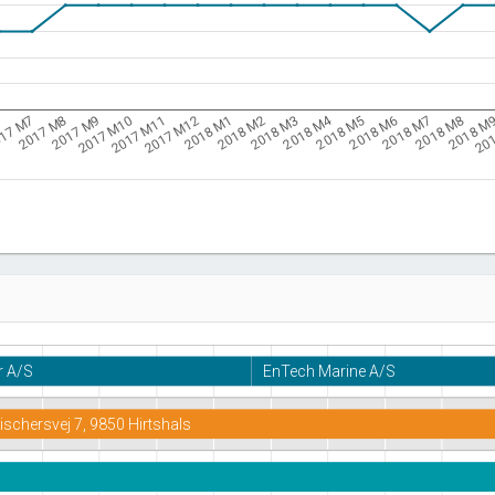
2018 M4
17 M7
2018 M8
2018 M5
2018 M2
2017 M11
2017 M8
2018 M
2018 M6
2018 M3
2017 M12
2017 M9
6
20
2018 M7
2018 M1
2017 M10
r A/S
EnTech Marine A/S
Fischersvej 7, 9850 Hirtshals