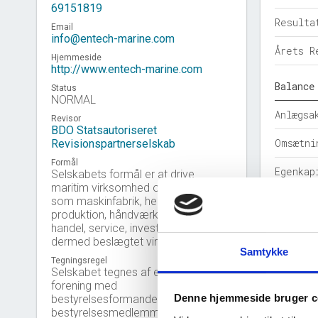
69151819
Resulta
Email
info@entech-marine.com
Årets R
Hjemmeside
http://www.entech-marine.com
Balance
Status
NORMAL
Anlægsa
Revisor
BDO Statsautoriseret
Omsætni
Revisionspartnerselskab
Formål
Egenkap
Selskabets formål er at drive
maritim virksomhed og virksomhed
Hensatt
som maskinfabrik, herunder
produktion, håndværk, industri,
handel, service, investering og
Gældsfo
dermed beslægtet virksomhed.
Samtykke
Årets b
Tegningsregel
Selskabet tegnes af en direktør i
forening med
Nøgleta
Denne hjemmeside bruger c
bestyrelsesformanden, eller af 3
bestyrelsesmedlemmer i forening,