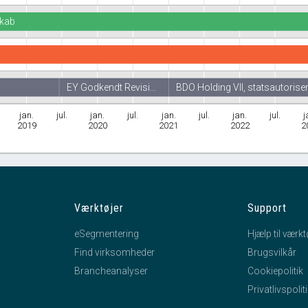
skab
EY Godkendt Revisi…
BDO Holding VII, statsautorise
jan.
jul.
jan.
jul.
jan.
jul.
jan.
jul.
j
2019
2020
2021
2022
2
Værktøjer
Support
eSegmentering
Hjælp til værkt
Find virksomheder
Brugsvilkår
Brancheanalyser
Cookiepolitik
Privatlivspolit