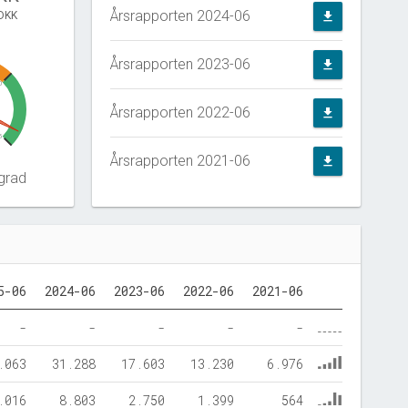
Årsrapporten 2024-06
 DKK
file_download
Årsrapporten 2023-06
file_download
0
Årsrapporten 2022-06
file_download
5
Årsrapporten 2021-06
file_download
grad
5-06
2024-06
2023-06
2022-06
2021-06
-
-
-
-
-
.063
31.288
17.603
13.230
6.976
.016
8.803
2.750
1.399
564