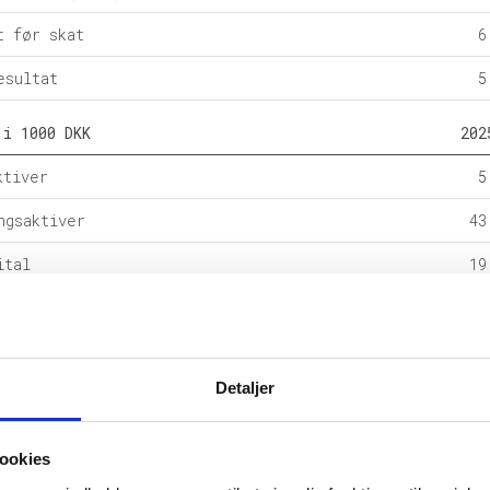
t før skat
6
esultat
5
 i 1000 DKK
202
ktiver
5
ngsaktiver
43
ital
19
e forpligtelser
rpligtelser
28
Detaljer
alance
49
l i %
202
ookies