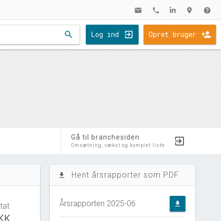
mail
phone
location_on
help
search
Log ind
Opret bruger
Gå til branchesiden
Omsætning, vækst og komplet liste
Hent årsrapporter som PDF
file_download
Årsrapporten 2025-06
file_download
tat
DKK