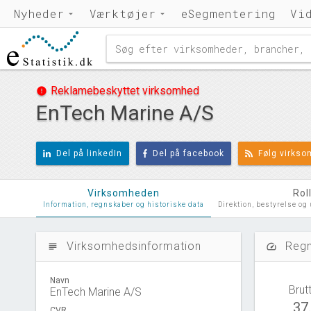
Nyheder
Værktøjer
eSegmentering
Vi
Reklamebeskyttet virksomhed
error
EnTech Marine A/S
Del på linkedIn
Del på facebook
Følg virks
Virksomheden
Rol
Information, regnskaber og historiske data
Direktion, bestyrelse og
Virksomhedsinformation
Regn
subject
speed
Navn
Brut
EnTech Marine A/S
37
CVR