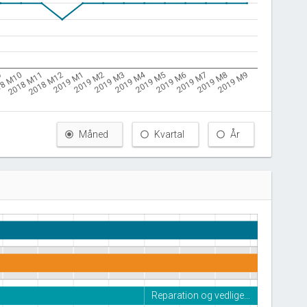
2019 M4
2019 M2
2018 M11
2019 M9
2019 M6
2019 M3
2018 M12
9
2019 M7
2019 M1
18 M10
2019 M8
2019 M5
Måned
Kvartal
År
Reparation og vedlige…