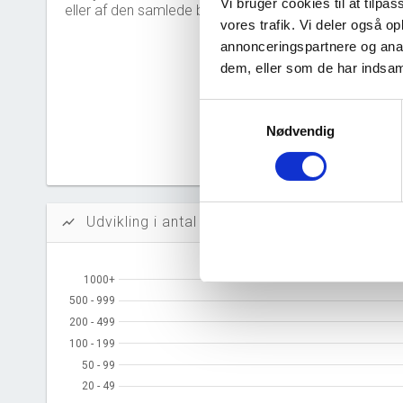
Solidit
Vi bruger cookies til at tilpas
eller af den samlede bestyrelse.
vores trafik. Vi deler også 
Likvidi
annonceringspartnere og anal
dem, eller som de har indsaml
Afkastn
Samtykkevalg
Oversku
Nødvendig
Tal fra erh
årsrapporte
Udvikling i antal ansatte
show_chart
1000+
1000+
500 - 999
500 - 999
200 - 499
200 - 499
100 - 199
100 - 199
50 - 99
50 - 99
20 - 49
20 - 49