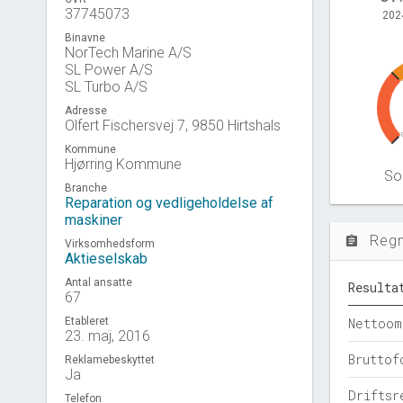
37745073
202
Binavne
NorTech Marine A/S
SL Power A/S
SL Turbo A/S
Adresse
Olfert Fischersvej 7, 9850 Hirtshals
Kommune
Hjørring Kommune
Sol
Branche
Reparation og vedligeholdelse af
maskiner
Reg
assignment
Virksomhedsform
Aktieselskab
Antal ansatte
Resulta
67
Etableret
Nettoom
23. maj, 2016
Bruttof
Reklamebeskyttet
Ja
Driftsr
Telefon