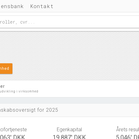
densbank
Kontakt
omhed
ler
 udvikling i virksomhed
skabsoversigt for 2025
tofortjeneste
Egenkapital
Årets resul
.063' DKK
19.887' DKK
5.046' 