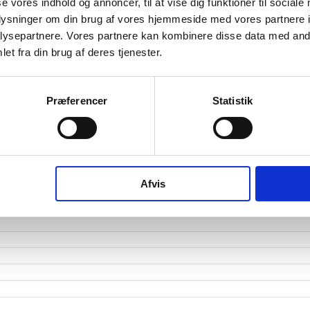
etsgrad
se vores indhold og annoncer, til at vise dig funktioner til sociale
oplysninger om din brug af vores hjemmeside med vores partnere i
tetsgrad
1
ysepartnere. Vores partnere kan kombinere disse data med andr
et fra din brug af deres tjenester.
ingsgrad
dsgrad
Præferencer
Statistik
vervsstyrelsens regnskabs-API. eStatistik henviser til Erhvervsstyrelsen ved eventuelle 
rne i PDF.
Afvis