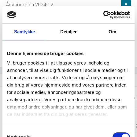
Årsrapporten 2024-12
file_download
Årsrapporten 2023-12
file_download
Samtykke
Detaljer
Om
Årsrapporten 2022-12
file_download
Årsrapporten 2021-12
Denne hjemmeside bruger cookies
file_download
Vi bruger cookies til at tilpasse vores indhold og
annoncer, til at vise dig funktioner til sociale medier og til
at analysere vores trafik. Vi deler også oplysninger om
Regnskaber
assignment
din brug af vores hjemmeside med vores partnere inden
for sociale medier, annonceringspartnere og
Resultat i 1000
2025-12
2024-12
2023-12
2022
analysepartnere. Vores partnere kan kombinere disse
DKK
data med andre oplysninger, du har givet dem, eller som
Nettoomsætning
-
-
-
de har indsamlet fra din brug af deres tjenester.
Bruttofortjeneste
30.778
32.395
33.061
54.
Samtykkevalg