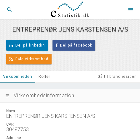
search
menu
ENTREPRENØR JENS KARSTENSEN A/S
Del på linkedIn
Del på facebook
Følg virksomhed
Virksomheden
Roller
Gå til branchesiden
Virksomhedsinformation
subject
Navn
ENTREPRENØR JENS KARSTENSEN A/S
CVR
30487753
Adresse