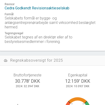
Revisor
Cedra Godkendt Revisionsaktieselskab
Formål
Selskabets formål er bygge- og
anlægsentreprenørarbejde samt virksomhed beslægtet
hermed.
Tegningsregel
Selskabet tegnes af en direktør eller af to
bestyrelsesmedlemmer i forening.
Regnskabsoversigt for 2025
speed
Bruttofortjeneste
Egenkapital
30.778' DKK
12.159' DKK
2024: 32.394' DKK
2024: 10.093' DKK
10
20