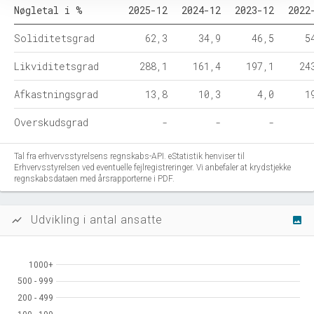
Nøgletal i %
2025-12
2024-12
2023-12
2022
Soliditetsgrad
62,3
34,9
46,5
5
Likviditetsgrad
288,1
161,4
197,1
24
Afkastningsgrad
13,8
10,3
4,0
1
Overskudsgrad
-
-
-
Tal fra erhvervsstyrelsens regnskabs-API. eStatistik henviser til
Erhvervsstyrelsen ved eventuelle fejlregistreringer. Vi anbefaler at krydstjekke
regnskabsdataen med årsrapporterne i PDF.
Udvikling i antal ansatte
show_chart
image
1000+
1000+
500 - 999
500 - 999
200 - 499
200 - 499