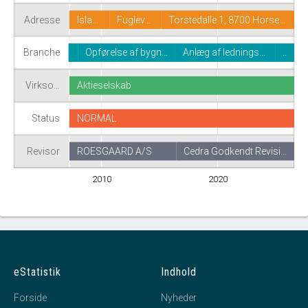
Adresse
Isla…
Fuglev…
Torstedalle 1, 8700 Horse…
Branche
Opførelse af bygn…
Anlæg af lednings…
..
Virkso…
Aktieselskab
Status
NORMAL
Revisor
ROESGAARD A/S
Cedra Godkendt Revisi…
2010
2020
eStatistik
Indhold
Forside
Nyheder