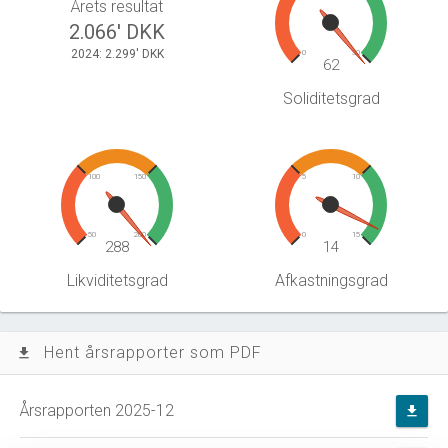
Årets resultat
2.066' DKK
2024: 2.299' DKK
0
30
62
Soliditetsgrad
100
150
5
10
50
200
0
15
288
14
Likviditetsgrad
Afkastningsgrad
Hent årsrapporter som PDF
file_download
Årsrapporten 2025-12
file_download