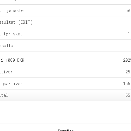
ortjeneste
68
esultat (EBIT)
t før skat
1
esultat
 i 1000 DKK
202
ktiver
25
ngsaktiver
156
ital
55
e forpligtelser
2
rpligtelser
124
alance
182