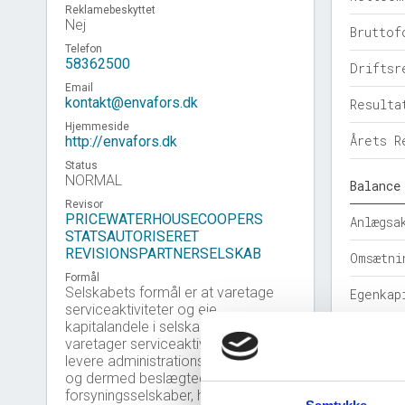
Reklamebeskyttet
Nej
Bruttof
Telefon
58362500
Driftsr
Email
kontakt@envafors.dk
Resulta
Hjemmeside
Årets R
http://envafors.dk
Status
NORMAL
Balance
Revisor
PRICEWATERHOUSECOOPERS
Anlægsa
STATSAUTORISERET
REVISIONSPARTNERSELSKAB
Omsætni
Formål
Selskabets formål er at varetage
Egenkap
serviceaktiviteter og eje
kapitalandele i selskaber, der
Hensatt
varetager serviceaktiviteter, samt at
levere administrations-, driftsydelser
Gældsfo
og dermed beslægtede aktiviteter til
forsyningsselskaber, herunder
Årets b