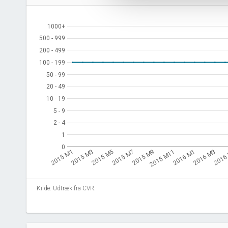
1000+
1000+
500 - 999
500 - 999
200 - 499
200 - 499
100 - 199
100 - 199
50 - 99
50 - 99
20 - 49
20 - 49
10 - 19
10 - 19
5 - 9
5 - 9
2 - 4
2 - 4
1
1
0
0
2015 M7
2016 M3
2015 M5
2016 M1
2015 M3
2015 M11
2015 M1
2015 M9
2016
Kilde: Udtræk fra CVR.