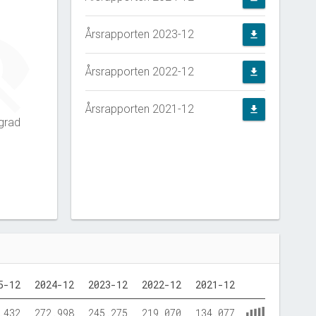
Årsrapporten 2023-12
file_download
Årsrapporten 2022-12
file_download
Årsrapporten 2021-12
file_download
grad
5-12
2024-12
2023-12
2022-12
2021-12
.432
272.998
245.275
219.070
134.077