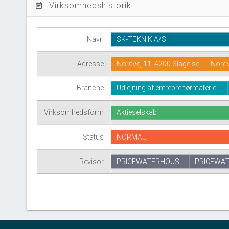
Virksomhedshistorik
event_note
Navn
SK-TEKNIK A/S
Adresse
Nordvej 11, 4200 Slagelse
Nord
Branche
Udlejning af entreprenørmateriel…
Virksomhedsform
Aktieselskab
Status
NORMAL
Revisor
PRICEWATERHOUS…
PRICEWA