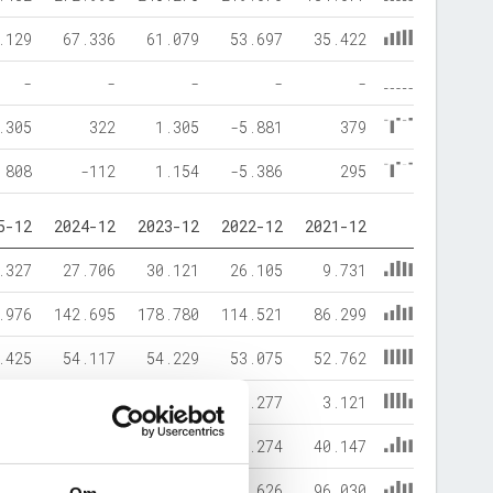
.129
67.336
61.079
53.697
35.422
-
-
-
-
-
.305
322
1.305
-5.881
379
808
-112
1.154
-5.386
295
5-12
2024-12
2023-12
2022-12
2021-12
.327
27.706
30.121
26.105
9.731
.976
142.695
178.780
114.521
86.299
.425
54.117
54.229
53.075
52.762
.017
3.277
3.277
3.277
3.121
.861
113.007
151.395
84.274
40.147
.303
170.401
208.901
140.626
96.030