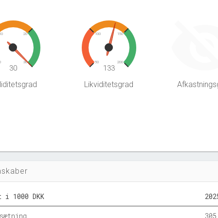
10
20
100
150
0
30
50
200
30
133
iditetsgrad
Likviditetsgrad
Afkastnings
nskaber
t i 1000 DKK
202
sætning
305