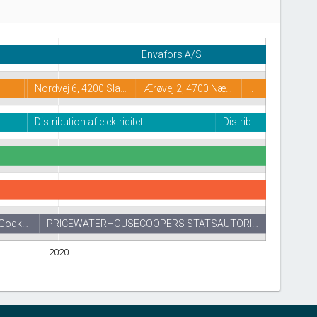
Envafors A/S
Nordvej 6, 4200 Sla…
Ærøvej 2, 4700 Næ…
..
Distribution af elektricitet
Distrib…
 Godk…
PRICEWATERHOUSECOOPERS STATSAUTORI…
2020