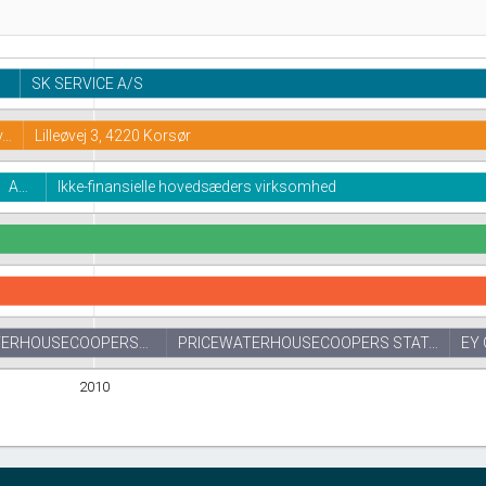
SK SERVICE A/S
v…
Lilleøvej 3, 4220 Korsør
A…
Ikke-finansielle hovedsæders virksomhed
TERHOUSECOOPERS…
PRICEWATERHOUSECOOPERS STAT…
EY
2010