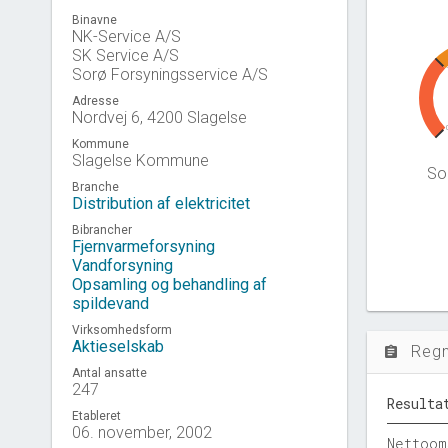
Binavne
NK-Service A/S
SK Service A/S
Sorø Forsyningsservice A/S
Adresse
Nordvej 6, 4200 Slagelse
Kommune
Slagelse Kommune
Sol
Branche
Distribution af elektricitet
Bibrancher
Fjernvarmeforsyning
Vandforsyning
Opsamling og behandling af
spildevand
Virksomhedsform
Aktieselskab
Reg
assignment
Antal ansatte
247
Resulta
Etableret
06. november, 2002
Nettoom