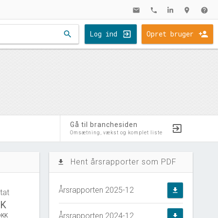
mail
phone
location_on
help
search
Log ind
Opret bruger
Gå til branchesiden
Omsætning, vækst og komplet liste
Hent årsrapporter som PDF
file_download
Årsrapporten 2025-12
file_download
tat
KK
Årsrapporten 2024-12
DKK
file_download