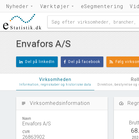
Nyheder
Værktøjer
eSegmentering
Vi
Envafors A/S
Del på linkedIn
Del på facebook
Følg virks
Virksomheden
Rol
Information, regnskaber og historiske data
Direktion, bestyrelse og
Virksomhedsinformation
Regn
subject
speed
Navn
Brut
Envafors A/S
68
CVR
26863902
202