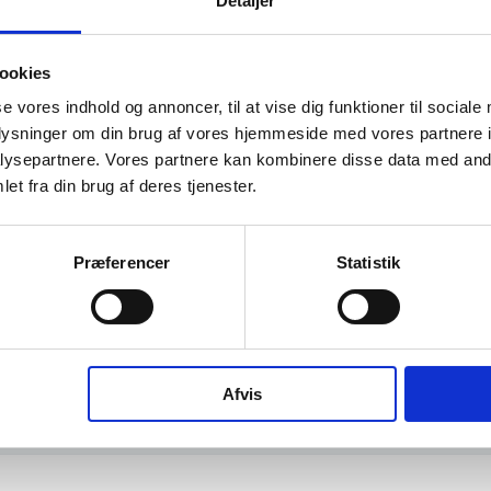
Detaljer
l i %
202
ookies
etsgrad
se vores indhold og annoncer, til at vise dig funktioner til sociale
oplysninger om din brug af vores hjemmeside med vores partnere i
tetsgrad
1
ysepartnere. Vores partnere kan kombinere disse data med andr
ingsgrad
et fra din brug af deres tjenester.
dsgrad
Præferencer
Statistik
vervsstyrelsens regnskabs-API. eStatistik henviser til Erhvervsstyrelsen ved eventuelle 
rne i PDF.
Afvis