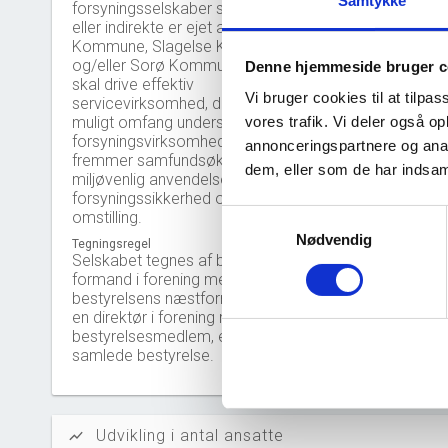
Samtykke
forsyningsselskaber som direkte
eller indirekte er ejet af Næstved
Kommune, Slagelse Kommune
Nøgleta
og/eller Sorø Kommune. Selskabet
Denne hjemmeside bruger c
skal drive effektiv
Solidit
Vi bruger cookies til at tilpas
servicevirksomhed, der i videst
muligt omfang understøtter effektiv
vores trafik. Vi deler også 
Likvidi
forsyningsvirksomhed, som
annonceringspartnere og anal
fremmer samfundsøkonomisk og
Afkastn
dem, eller som de har indsaml
miljøvenlig anvendelse af energi, høj
forsyningssikkerhed og grøn
Oversku
Samtykkevalg
omstilling.
Nødvendig
Tegningsregel
Tal fra erh
Selskabet tegnes af bestyrelsens
årsrapporte
formand i forening med
bestyrelsens næstformand eller af
en direktør i forening med et
bestyrelsesmedlem, eller af den
samlede bestyrelse.
Udvikling i antal ansatte
show_chart