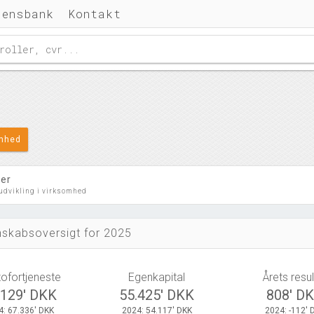
densbank
Kontakt
omhed
ler
 udvikling i virksomhed
skabsoversigt for 2025
tofortjeneste
Egenkapital
Årets resul
.129' DKK
55.425' DKK
808' D
4: 67.336' DKK
2024: 54.117' DKK
2024: -112' 