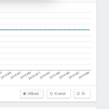
M3
2018 M11
2019 M7
2018 M9
2019 M5
2018 M7
2019 M3
2018 M5
2019 M1
2019 M9
Måned
Kvartal
År