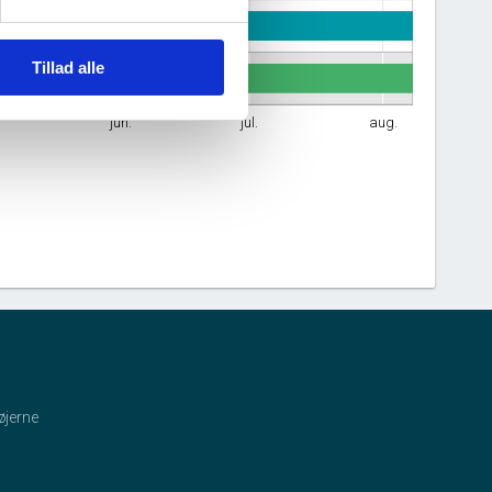
Tillad alle
jun.
jul.
aug.
øjerne