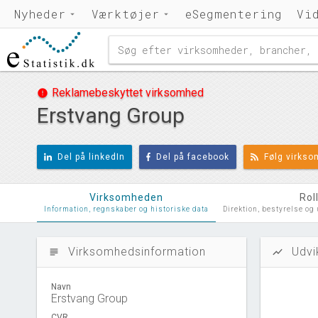
Nyheder
Værktøjer
eSegmentering
Vi
Reklamebeskyttet virksomhed
error
Erstvang Group
Del på linkedIn
Del på facebook
Følg virks
Virksomheden
Rol
Information, regnskaber og historiske data
Direktion, bestyrelse og
Virksomhedsinformation
Udvi
subject
show_chart
Navn
Erstvang Group
CVR