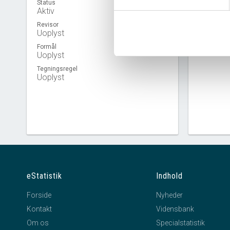
Status
Aktiv
Revisor
Uoplyst
Virkso
Formål
Uoplyst
Tegningsregel
Uoplyst
eStatistik
Indhold
Forside
Nyheder
Kontakt
Vidensbank
Om os
Specialstatistik