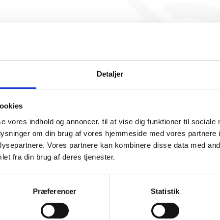
Erstvang Group har ikke 
beskæftigelse endnu. Vi ka
generere figuren for denne
Detaljer
ookies
se vores indhold og annoncer, til at vise dig funktioner til sociale
oplysninger om din brug af vores hjemmeside med vores partnere i
ysepartnere. Vores partnere kan kombinere disse data med andr
somhedshistorik
et fra din brug af deres tjenester.
Navn
Erstvang Group
Præferencer
Statistik
Adresse
Røgildsvej 32, 9400 Nørresundby