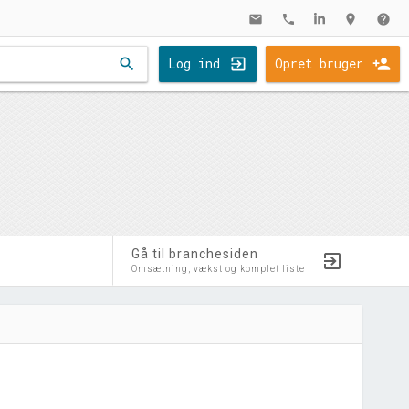
mail
phone
location_on
help
search
Log ind
Opret bruger
Gå til branchesiden
Omsætning, vækst og komplet liste