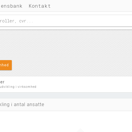
densbank
Kontakt
omhed
ler
 udvikling i virksomhed
kling i antal ansatte