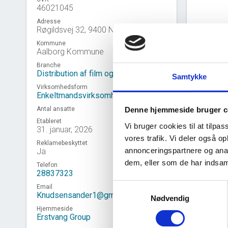
46021045
Adresse
Røgildsvej 32, 9400 Nørresundby
Kommune
Aalborg Kommune
Branche
Distribution af film og videoer
Samtykke
Virksomhedsform
Enkeltmandsvirksomhed
Antal ansatte
Denne hjemmeside bruger c
Etableret
Vi bruger cookies til at tilpas
31. januar, 2026
vores trafik. Vi deler også 
Reklamebeskyttet
annonceringspartnere og anal
Ja
Virk
event_note
dem, eller som de har indsaml
Telefon
28837323
Samtykkevalg
Email
Knudsensander1@gmail.com
Nødvendig
Hjemmeside
Erstvang Group