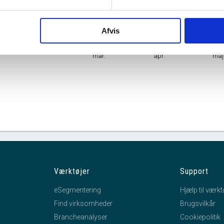
Branche
Distribution af film og videoer
Afvis
mhedsform
Enkeltmandsvirksomhed
mar.
apr.
maj
Værktøjer
Support
eSegmentering
Hjælp til værkt
Find virksomheder
Brugsvilkår
Brancheanalyser
Cookiepolitik