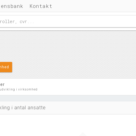
densbank
Kontakt
omhed
ler
 udvikling i virksomhed
kling i antal ansatte