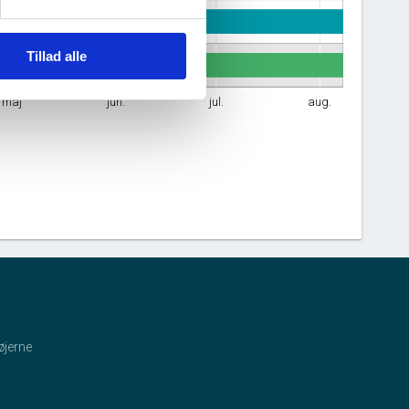
Tillad alle
maj
jun.
jul.
aug.
øjerne