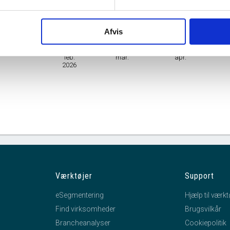
Branche
Dyrkning af krydderiplanter, aromaplanter og lægeplanter
Afvis
mhedsform
Personligt ejet Mindre Virksomhed
feb.
mar.
apr.
2026
Værktøjer
Support
eSegmentering
Hjælp til værkt
Find virksomheder
Brugsvilkår
Brancheanalyser
Cookiepolitik