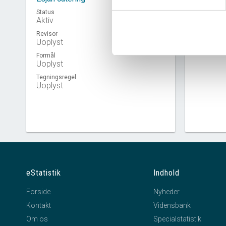
Status
Aktiv
Revisor
Virkso
Uoplyst
Formål
Uoplyst
Tegningsregel
Uoplyst
eStatistik
Indhold
Forside
Nyheder
Kontakt
Vidensbank
Om os
Specialstatistik