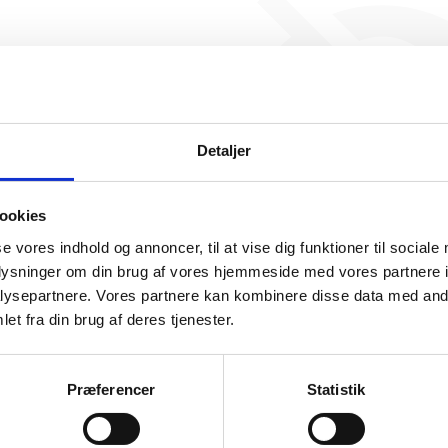
Esjan catering har ikke 
beskæftigelse endnu. Vi ka
generere figuren for denne
Detaljer
ookies
se vores indhold og annoncer, til at vise dig funktioner til sociale
oplysninger om din brug af vores hjemmeside med vores partnere i
ysepartnere. Vores partnere kan kombinere disse data med andr
somhedshistorik
et fra din brug af deres tjenester.
Navn
Esjan catering
Præferencer
Statistik
Adresse
Præstebakken 2, 9881 Bindslev