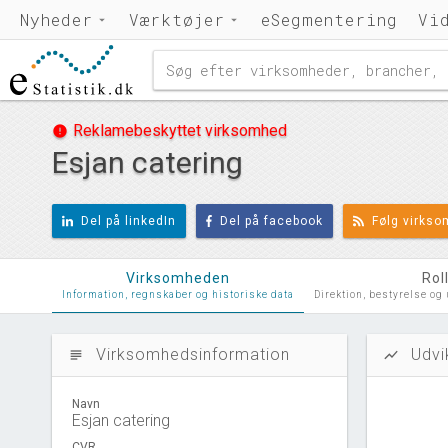
Nyheder
Værktøjer
eSegmentering
Vi
Reklamebeskyttet virksomhed
error
Esjan catering
Del på linkedIn
Del på facebook
Følg virks
Virksomheden
Rol
Information, regnskaber og historiske data
Direktion, bestyrelse og
Virksomhedsinformation
Udvi
subject
show_chart
Navn
Esjan catering
CVR