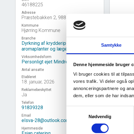
46188225
Adresse
Præstebakken 2, 9881 Bindslev
Kommune
Hjørring Kommune
Branche
Dyrkning af krydderiplanter,
Samtykke
aromaplanter og lægeplanter
Virksomhedsform
Personligt ejet Mindre Virksomhed
Denne hjemmeside bruger c
Antal ansatte
Vi bruger cookies til at tilpas
Etableret
vores trafik. Vi deler også 
18. januar, 2026
annonceringspartnere og anal
Reklamebeskyttet
Virk
event_note
Ja
dem, eller som de har indsaml
Telefon
91839328
Samtykkevalg
Email
Nødvendig
elsva-28@outlook.com
Hjemmeside
Esjan catering