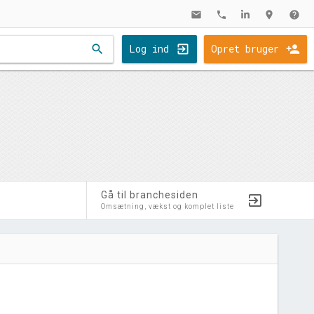
mail
phone
location_on
help
search
Log ind
Opret bruger
Gå til branchesiden
Omsætning, vækst og komplet liste