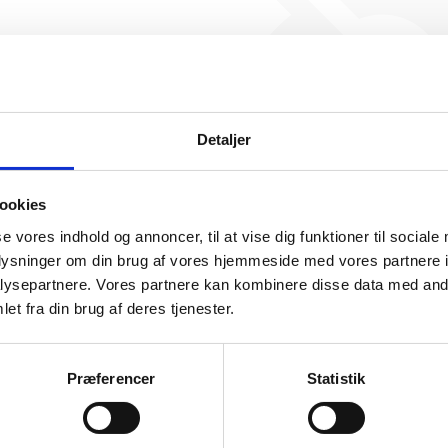
ETK har ikke haft nogen b
endnu. Vi kan derfor ikke ge
for denne virksom
Detaljer
ookies
se vores indhold og annoncer, til at vise dig funktioner til sociale
oplysninger om din brug af vores hjemmeside med vores partnere i
ysepartnere. Vores partnere kan kombinere disse data med andr
somhedshistorik
et fra din brug af deres tjenester.
Navn
ETK
Præferencer
Statistik
Adresse
Østerbrogade 59F, 7500 Holstebro