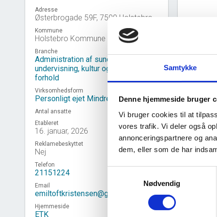
Adresse
Østerbrogade 59F, 7500 Holstebro
Kommune
Holstebro Kommune
Branche
Administration af sundhedsvæsen,
Samtykke
undervisning, kultur og sociale
forhold
Virksomhedsform
Personligt ejet Mindre Virksomhed
Denne hjemmeside bruger c
Antal ansatte
Vi bruger cookies til at tilpas
Etableret
vores trafik. Vi deler også 
16. januar, 2026
annonceringspartnere og anal
Virk
event_note
Reklamebeskyttet
dem, eller som de har indsaml
Nej
Telefon
Samtykkevalg
21151224
Nødvendig
Email
emiltoftkristensen@gmail.com
Hjemmeside
ETK