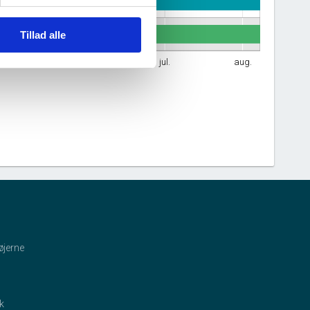
og sociale forhold
Tillad alle
maj
jun.
jul.
aug.
øjerne
ik