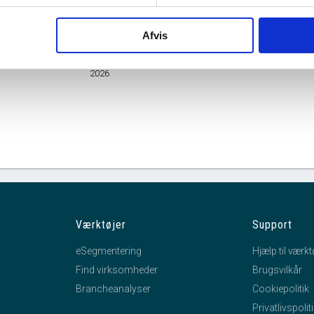
Branche
Administration af sundhedsvæsen, undervisning, kultur 
mhedsform
Personligt ejet Mindre Virksomhed
Afvis
feb.
mar.
apr.
2026
Værktøjer
Support
eSegmentering
Hjælp til værkt
Find virksomheder
Brugsvilkår
Brancheanalyser
Cookiepolitik
Privatlivspolit