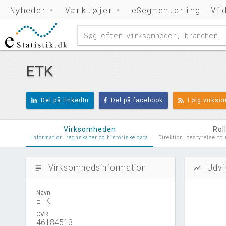
Nyheder
Værktøjer
eSegmentering
Vi
ETK
Del på linkedIn
Del på facebook
Følg virks
Virksomheden
Rol
Information, regnskaber og historiske data
Direktion, bestyrelse og
Virksomhedsinformation
Udvi
subject
show_chart
Navn
ETK
CVR
46184513