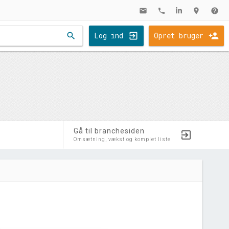
mail
phone
location_on
help
search
Log ind
Opret bruger
Gå til branchesiden
Omsætning, vækst og komplet liste