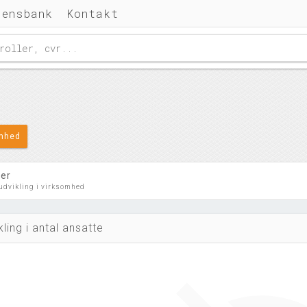
densbank
Kontakt
omhed
ler
 udvikling i virksomhed
kling i antal ansatte