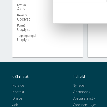
Status
Aktiv
Virkso
Revisor
Uoplyst
Formål
Uoplyst
Tegningsregel
Uoplyst
eStatistik
Indhold
Forside
Nyheder
Kontakt
Vidensbank
Om os
Specialstatistik
Job
Vores værktøjer