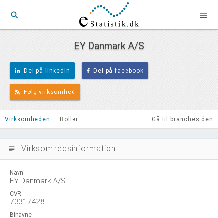
search
menu
EY Danmark A/S
Del på linkedIn
Del på facebook
Følg virksomhed
Virksomheden
Roller
Gå til branchesiden
Virksomhedsinformation
subject
Navn
EY Danmark A/S
CVR
73317428
Binavne