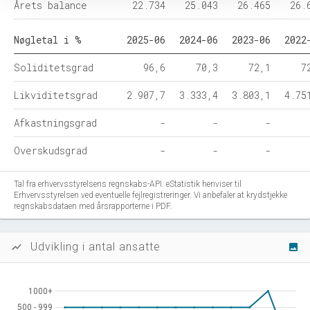
Årets balance
22.734
25.043
26.465
26.
Nøgletal i %
2025-06
2024-06
2023-06
2022
Soliditetsgrad
96,6
70,3
72,1
7
Likviditetsgrad
2.907,7
3.333,4
3.803,1
4.75
Afkastningsgrad
-
-
-
Overskudsgrad
-
-
-
Tal fra erhvervsstyrelsens regnskabs-API. eStatistik henviser til
Erhvervsstyrelsen ved eventuelle fejlregistreringer. Vi anbefaler at krydstjekke
regnskabsdataen med årsrapporterne i PDF.
Udvikling i antal ansatte
show_chart
image
1000+
1000+
500 - 999
500 - 999